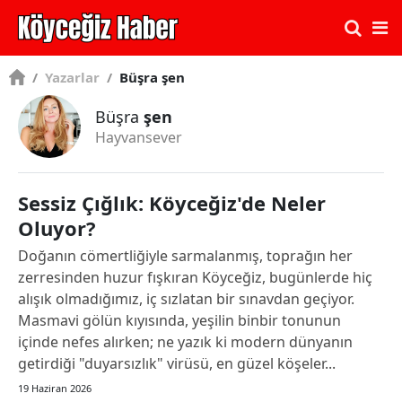
/
Yazarlar
/
Büşra şen
Büşra
şen
Hayvansever
Sessiz Çığlık: Köyceğiz'de Neler
Oluyor?
Doğanın cömertliğiyle sarmalanmış, toprağın her
zerresinden huzur fışkıran Köyceğiz, bugünlerde hiç
alışık olmadığımız, iç sızlatan bir sınavdan geçiyor.​
Masmavi gölün kıyısında, yeşilin binbir tonunun
içinde nefes alırken; ne yazık ki modern dünyanın
getirdiği "duyarsızlık" virüsü, en güzel köşeler...
19 Haziran 2026