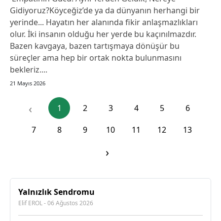
Gidiyoruz?​Köyceğiz’de ya da dünyanın herhangi bir
yerinde... Hayatın her alanında fikir anlaşmazlıkları
olur. İki insanın olduğu her yerde bu kaçınılmazdır.
Bazen kavgaya, bazen tartışmaya dönüşür bu
süreçler ama hep bir ortak nokta bulunmasını
bekleriz.​...
21 Mayıs 2026
‹
1
2
3
4
5
6
7
8
9
10
11
12
13
›
Yalnızlık Sendromu
Elif EROL - 06 Ağustos 2026