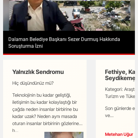
Dalaman Engelsiz Kafe: Sosyal Hayatta Fırsat Eşitliği
Başladı!
Yalnızlık Sendromu
Fethiye, Kaş
Seydikemer'
Hiç düşündünüz mü?
Kiralamak İç
Kategori: Araştı
Acenteye
Teknolojinin bu kadar geliştiği,
Güvenebilir
Turizm ve Tüketi
iletişimin bu kadar kolaylaştığı bir
Son günlerde et
çağda neden insanlar birbirine bu
ve...
kadar uzak? Neden aynı masada
oturan insanlar birbirinin gözlerine
b...
Metehan Uğur