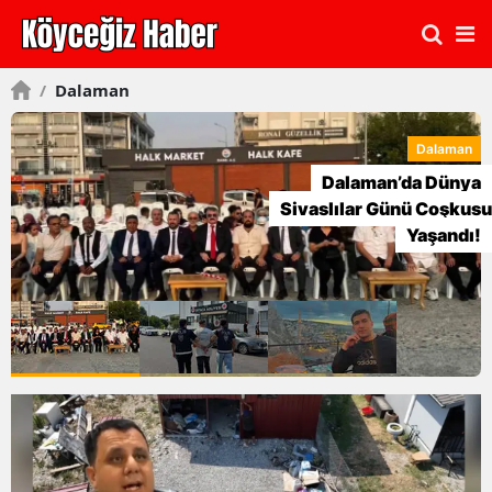
/
Dalaman
Dalaman
Dalaman’da Dünya
Sivaslılar Günü Coşkusu
Yaşandı!