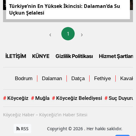
Türkiye’nin En Yüksek İkincisi: Dalaman’da Su
Uçkun Şelalesi
‹
›
1
İLETİŞİM
KÜNYE
Gizlilik Politikası
Hizmet Şartları
Bodrum
Dalaman
Datça
Fethiye
Kavakl
#
Köyceğiz
#
Muğla
#
Köyceğiz Belediyesi
#
Suç Duyuru
Köyceğiz Haber – Köyceğiz’in Haber Sitesi
RSS
Copyright © 2026 . Her hakkı saklıdır.