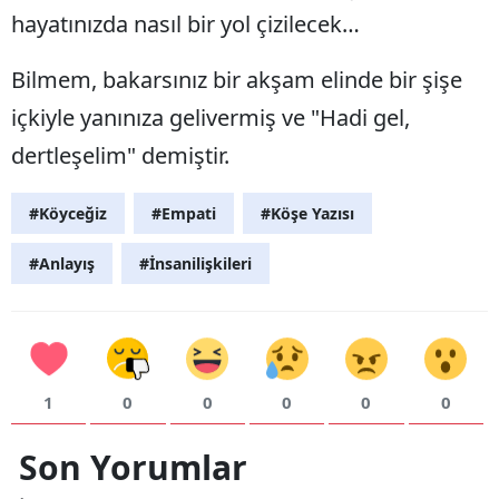
hayatınızda nasıl bir yol çizilecek…
​Bilmem, bakarsınız bir akşam elinde bir şişe
içkiyle yanınıza gelivermiş ve "Hadi gel,
dertleşelim" demiştir.
#Köyceğiz
#Empati
#Köşe Yazısı
#Anlayış
#İnsanilişkileri
1
0
0
0
0
0
Son Yorumlar