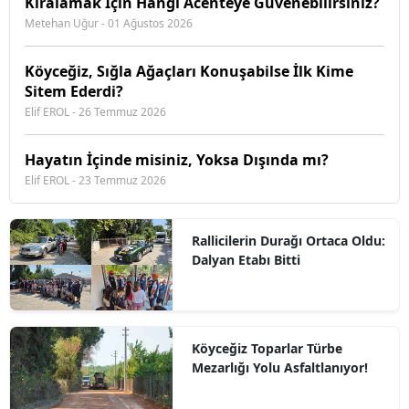
Kiralamak İçin Hangi Acenteye Güvenebilirsiniz?
Metehan Uğur - 01 Ağustos 2026
Köyceğiz, Sığla Ağaçları Konuşabilse İlk Kime
Sitem Ederdi?
Elif EROL - 26 Temmuz 2026
Hayatın İçinde misiniz, Yoksa Dışında mı?
Elif EROL - 23 Temmuz 2026
Rallicilerin Durağı Ortaca Oldu:
Dalyan Etabı Bitti
Köyceğiz Toparlar Türbe
Mezarlığı Yolu Asfaltlanıyor!