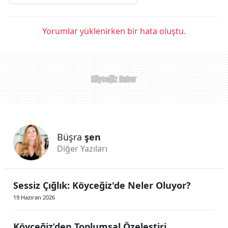
Yorumlar yüklenirken bir hata oluştu.
Büşra
şen
Diğer Yazıları
Sessiz Çığlık: Köyceğiz'de Neler Oluyor?
19 Haziran 2026
Köyceğiz’den Toplumsal Özeleştiri