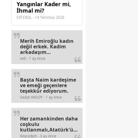
Yangınlar Kader mi,
İhmal mi?
Elif EROL - 14 Temmuz 2026
Merih Emiroğlu kadın
değil erkek. Kadim
arkadaşım
haberinizdeki hataya
veli - 1 ay önce
gayb den
gülümsüyordur.
Başta Naim kardeşime
ve emeği geçenlere
teşekkür ediyorum.
Sedat AKSOY - 1 ay önce
Her zamankinden daha
coşkulu
kutlanmalı,Atatürk'ün
bayramlarına olan
Köyceğizli - 3 ay önce