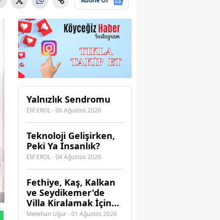
Abone Ol
Yalnızlık Sendromu
Elif EROL - 06 Ağustos 2026
Teknoloji Gelişirken,
Peki Ya İnsanlık?
Elif EROL - 04 Ağustos 2026
Fethiye, Kaş, Kalkan
ve Seydikemer'de
Villa Kiralamak İçin
Hangi Acenteye
Metehan Uğur - 01 Ağustos 2026