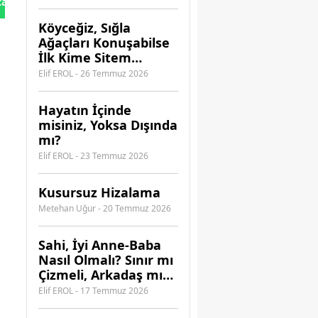
tan Gönder
Güvenebilirsiniz?
Köyceğiz, Sığla
Ağaçları Konuşabilse
İlk Kime Sitem
Ederdi?
Elif EROL - 26 Temmuz 2026
Hayatın İçinde
misiniz, Yoksa Dışında
mı?
Elif EROL - 23 Temmuz 2026
Kusursuz Hizalama
Metehan Uğur - 20 Temmuz 2026
​Sahi, İyi Anne-Baba
Nasıl Olmalı? Sınır mı
Çizmeli, Arkadaş mı
Olmalı?
Elif EROL - 17 Temmuz 2026