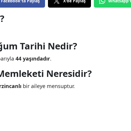
Facebook'ta Paylaş
X'de Paylaş
Whatsapp'
?
ğum Tarihi Nedir?
barıyla
44 yaşındadır
.
emleketi Neresidir?
rzincanlı
bir aileye mensuptur.