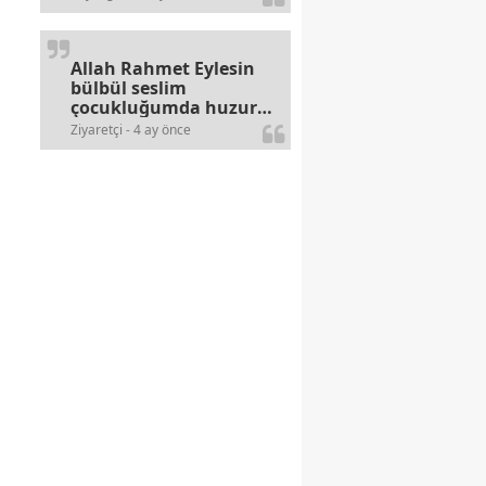
alerjileri bitmez,bahane
arayan illaki bulur.
Allah Rahmet Eylesin
bülbül seslim
çocukluğumda huzur
olurdu evimize.
Ziyaretçi - 4 ay önce
Ablamla bağıra bağıra
okurduk bu ilahiyi
yasimiž 15 16
civarlarında..