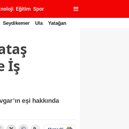
noloji
Eğitim
Spor
Seydikemer
Ula
Yatağan
ataş
e İş
vgar’ın eşi hakkında