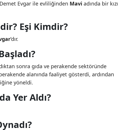
. Demet Evgar ile evliliğinden
Mavi
adında bir kızı
dir? Eşi Kimdir?
vgar
’dır.
 Başladı?
adıktan sonra gıda ve perakende sektöründe
 perakende alanında faaliyet gösterdi, ardından
iğine yöneldi.
a Yer Aldı?
Oynadı?