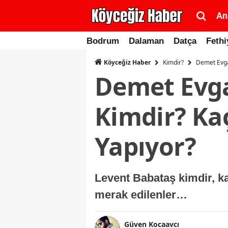
An
Bodrum
Dalaman
Datça
Fethi
Kimdir?
Demet Evgar
Köyceğiz Haber
Demet Evga
Kimdir? Kaç
Yapıyor?
Levent Babataş kimdir, ka
merak edilenler…
Güven Kocaavcı