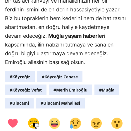
bir tas acı kahveyi ve mahallemizin her bir
ferdinin ismini de en derin hassasiyetiyle yazar.
Biz bu topraklerin hem kederini hem de hatırasını
abartmadan, en doğru haliyle kaydetmeye
devam edeceğiz.
Muğla yaşam haberleri
kapsamında, ilin nabzını tutmaya ve sana en
doğru bilgiyi ulaştırmaya devam edeceğiz.
Emiroğlu ailesinin başı sağ olsun.
#Köyceğiz
#Köyceğiz Cenaze
#Köyceğiz Vefat
#Merih Emiroğlu
#Muğla
#Ulucami
#Ulucami Mahallesi