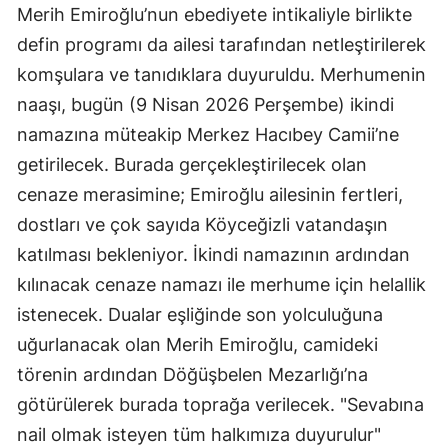
Merih Emiroğlu’nun ebediyete intikaliyle birlikte
defin programı da ailesi tarafından netleştirilerek
komşulara ve tanıdıklara duyuruldu. Merhumenin
naaşı, bugün (9 Nisan 2026 Perşembe) ikindi
namazına müteakip Merkez Hacıbey Camii’ne
getirilecek. Burada gerçekleştirilecek olan
cenaze merasimine; Emiroğlu ailesinin fertleri,
dostları ve çok sayıda Köyceğizli vatandaşın
katılması bekleniyor. İkindi namazının ardından
kılınacak cenaze namazı ile merhume için helallik
istenecek. Dualar eşliğinde son yolculuğuna
uğurlanacak olan Merih Emiroğlu, camideki
törenin ardından Döğüşbelen Mezarlığı’na
götürülerek burada toprağa verilecek. "Sevabına
nail olmak isteyen tüm halkımıza duyurulur"