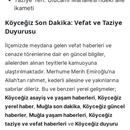
Taziye Yeri: Ulucami Mahallesi’ndeki aile
ikameti
Köyceğiz Son Dakika: Vefat ve Taziye
Duyurusu
İlçemizde meydana gelen vefat haberleri ve
cenaze törenlerine dair en güncel bilgiler,
ailelerden alınan teyitlerle kamuoyuna
ulaştırılmaktadır. Merhume Merih Emiroğlu’na
Allah’tan rahmet, kederli ailesine ve yakınlarına
sabırlar dileriz. Bu ve benzeri yerel gelişmeler;
Köyceğiz asayiş ve yaşam haberleri
,
Köyceğiz
yerel haber
,
Muğla son dakika
,
Köyceğiz güncel
haberler
,
Muğla yaşam haberleri
,
Köyceğiz
taziye ve vefat haberleri
ve
Köyceğiz duyuru