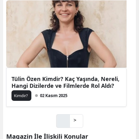
Tülin Özen Kimdir? Kaç Yaşında, Nereli,
Hangi Dizilerde ve Filmlerde Rol Aldı?
Kimdir?
02 Kasım 2025
>
Magazin İle İlişkili Konular