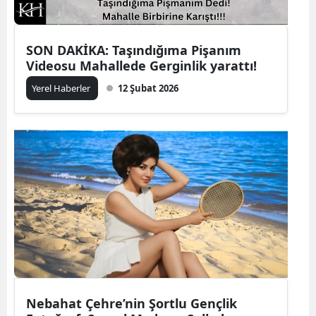
SON DAKİKA: Taşındığıma Pişanım
Videosu Mahallede Gerginlik yarattı!
Yerel Haberler
12 Şubat 2026
Nebahat Çehre’nin Şortlu Gençlik