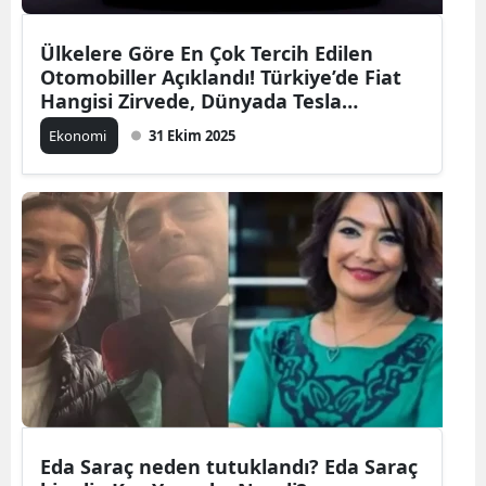
Ülkelere Göre En Çok Tercih Edilen
Otomobiller Açıklandı! Türkiye’de Fiat
Hangisi Zirvede, Dünyada Tesla
Yükseliyor
Ekonomi
31 Ekim 2025
Eda Saraç neden tutuklandı? Eda Saraç