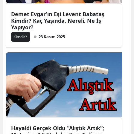
Demet Evgar’ın Eşi Levent Babataş
Kimdir? Kaç Yaşında, Nereli, Ne İş
Yapıyor?
Kimdir?
23 Kasım 2025
Hayaldi Gerçek Oldu “Alıştık Artık”;