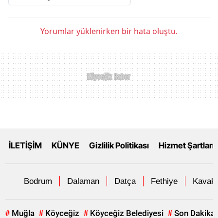
Yorumlar yüklenirken bir hata oluştu.
İLETİŞİM
KÜNYE
Gizlilik Politikası
Hizmet Şartları
Bodrum
Dalaman
Datça
Fethiye
Kavakl
#
Muğla
#
Köyceğiz
#
Köyceğiz Belediyesi
#
Son Dakika