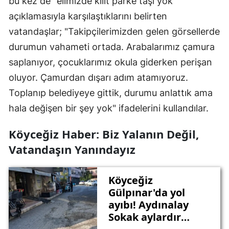
bu kez de "elimizde kilit parke taşı yok"
açıklamasıyla karşılaştıklarını belirten
vatandaşlar; "Takipçilerimizden gelen görsellerde
durumun vahameti ortada. Arabalarımız çamura
saplanıyor, çocuklarımız okula giderken perişan
oluyor. Çamurdan dışarı adım atamıyoruz.
Toplanıp belediyeye gittik, durumu anlattık ama
hala değişen bir şey yok" ifadelerini kullandılar.
Köyceğiz Haber: Biz Yalanın Değil,
Vatandaşın Yanındayız
Köyceğiz
Gülpınar'da yol
ayıbı! Aydınalay
Sokak aylardır