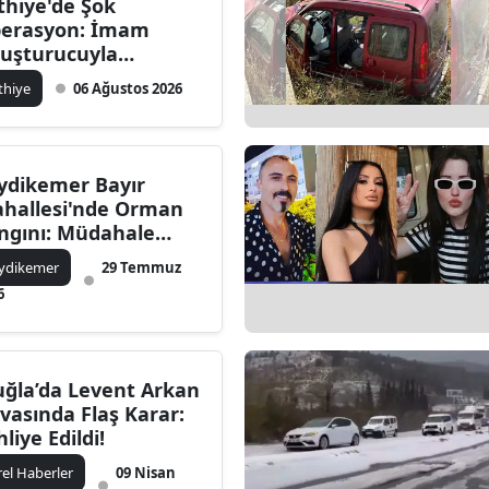
thiye'de Şok
erasyon: İmam
uşturucuyla
kalandı!
thiye
06 Ağustos 2026
ydikemer Bayır
hallesi'nde Orman
ngını: Müdahale
rüyor
ydikemer
29 Temmuz
6
ğla’da Levent Arkan
vasında Flaş Karar:
hliye Edildi!
rel Haberler
09 Nisan