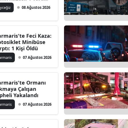
yceğiz
08 Ağustos 2026
rmaris'te Feci Kaza:
tosiklet Minibüse
rptı: 1 Kişi Öldü
rmaris
07 Ağustos 2026
rmaris'te Ormanı
kmaya Çalışan
pheli Yakalandı
rmaris
07 Ağustos 2026