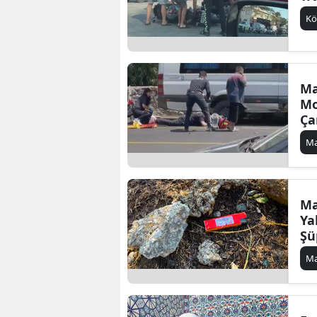
Kö
Ma
Mo
Ça
Ma
Ma
Ya
Şü
Ma