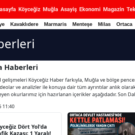
asayfa
Köyceğiz
Muğla
Asayiş
Ekonomi
Magazin
Tek
ye
Kavaklıdere
Marmaris
Menteşe
Milas
Ortaca
erleri
 Haberleri
el gelişmeleri Köyceğiz Haber farkıyla, Muğla ve bölge pence
deolar ve analizler ile konuya dair tüm ayrıntılar anlık ola
yen okurlarımız için hazırlanan içerikler aşağıdadır. Son D
6 11:40
yceğiz Dört Yol'da
afik Kazası: 1 Yaralı!