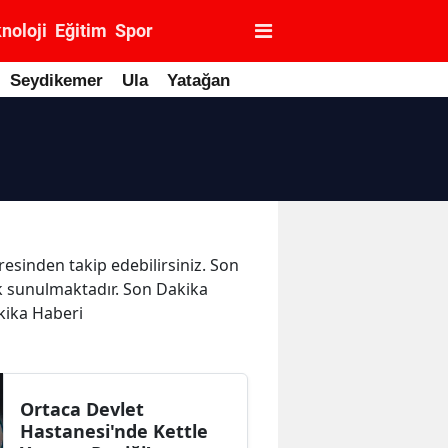
noloji
Eğitim
Spor
Seydikemer
Ula
Yatağan
resinden takip edebilirsiniz. Son
rak sunulmaktadır. Son Dakika
akika Haberi
Ortaca Devlet
Hastanesi'nde Kettle