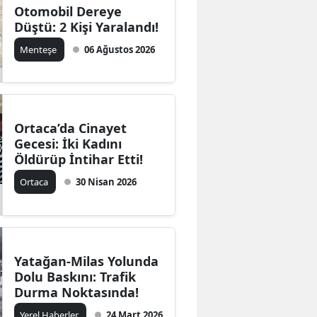
Otomobil Dereye
Düştü: 2 Kişi Yaralandı!
Menteşe
06 Ağustos 2026
Ortaca’da Cinayet
Gecesi: İki Kadını
Öldürüp İntihar Etti!
Ortaca
30 Nisan 2026
Yatağan-Milas Yolunda
Dolu Baskını: Trafik
Durma Noktasında!
Yerel Haberler
24 Mart 2026