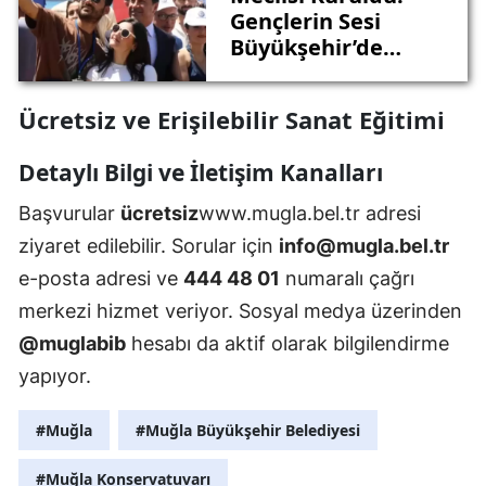
Gençlerin Sesi
Büyükşehir’de
Daha Gür Çıkacak
Ücretsiz ve Erişilebilir Sanat Eğitimi
Detaylı Bilgi ve İletişim Kanalları
Başvurular
ücretsiz
www.mugla.bel.tr adresi
ziyaret edilebilir. Sorular için
info@mugla.bel.tr
e-posta adresi ve
444 48 01
numaralı çağrı
merkezi hizmet veriyor. Sosyal medya üzerinden
@muglabib
hesabı da aktif olarak bilgilendirme
yapıyor.
#Muğla
#Muğla Büyükşehir Belediyesi
#Muğla Konservatuvarı