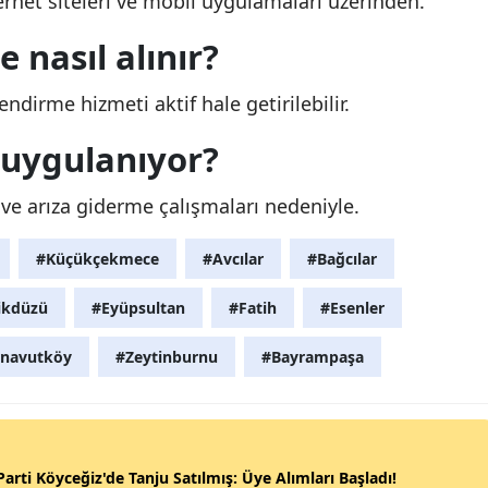
rnet siteleri ve mobil uygulamaları üzerinden.
 nasıl alınır?
dirme hizmeti aktif hale getirilebilir.
 uygulanıyor?
 ve arıza giderme çalışmaları nedeniyle.
#Küçükçekmece
#Avcılar
#Bağcılar
ikdüzü
#Eyüpsultan
#Fatih
#Esenler
navutköy
#Zeytinburnu
#Bayrampaşa
Parti Köyceğiz'de Tanju Satılmış: Üye Alımları Başladı!