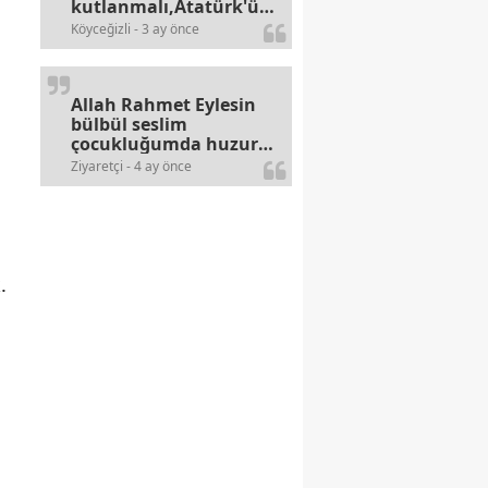
kutlanmalı,Atatürk'ün
bayramlarına olan
Köyceğizli - 3 ay önce
alerjileri bitmez,bahane
arayan illaki bulur.
Allah Rahmet Eylesin
bülbül seslim
çocukluğumda huzur
olurdu evimize.
Ziyaretçi - 4 ay önce
Ablamla bağıra bağıra
okurduk bu ilahiyi
yasimiž 15 16
civarlarında..
.