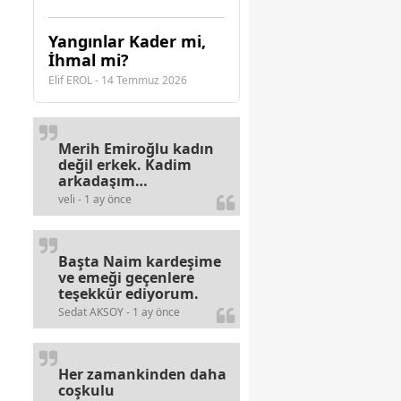
Yangınlar Kader mi,
İhmal mi?
Elif EROL - 14 Temmuz 2026
Merih Emiroğlu kadın
değil erkek. Kadim
arkadaşım
haberinizdeki hataya
veli - 1 ay önce
gayb den
gülümsüyordur.
Başta Naim kardeşime
ve emeği geçenlere
teşekkür ediyorum.
Sedat AKSOY - 1 ay önce
Her zamankinden daha
coşkulu