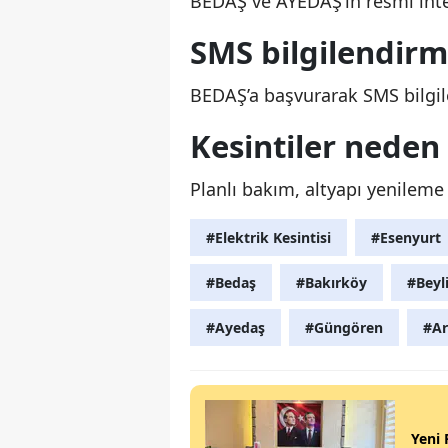
BEDAŞ ve AYEDAŞ’ın resmi inte
SMS bilgilendirme
BEDAŞ’a başvurarak SMS bilgilen
Kesintiler neden
Planlı bakım, altyapı yenileme
#Elektrik Kesintisi
#Esenyurt
#Bedaş
#Bakırköy
#Beyl
#Ayedaş
#Güngören
#Ar
Yeni 