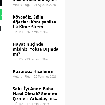
Hangi Acenteye
Metehan Uğur - 01 Ağustos 2026
Güvenebilirsiniz?
tan Gönder
Köyceğiz, Sığla
Ağaçları Konuşabilse
i
İlk Kime Sitem
Ederdi?
Elif EROL - 26 Temmuz 2026
Hayatın İçinde
misiniz, Yoksa Dışında
mı?
Elif EROL - 23 Temmuz 2026
Kusursuz Hizalama
Metehan Uğur - 20 Temmuz 2026
​Sahi, İyi Anne-Baba
Nasıl Olmalı? Sınır mı
Çizmeli, Arkadaş mı
Olmalı?
Elif EROL - 17 Temmuz 2026