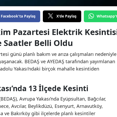
Facebook'ta Paylaş
X'de Paylaş
Whatsapp'
im Pazartesi Elektrik Kesintis
e Saatler Belli Oldu
tesi günü planlı bakım ve arıza çalışmaları nedeniyle
eri yaşanacak. BEDAŞ ve AYEDAŞ tarafından yayımlanan
adolu Yakası’ndaki birçok mahalle kesintiden
sı’nda 13 İlçede Kesinti
 (BEDAŞ), Avrupa Yakası’nda Eyüpsultan, Bağcılar,
ce, Avcılar, Beylikdüzü, Esenyurt, Arnavutköy,
ve Bakırköy gibi ilçelerde planlı kesintiler