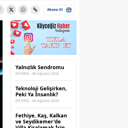
Abone Ol
Yalnızlık Sendromu
Elif EROL - 06 Ağustos 2026
Teknoloji Gelişirken,
Peki Ya İnsanlık?
Elif EROL - 04 Ağustos 2026
Fethiye, Kaş, Kalkan
ve Seydikemer'de
Villa Kiralamak İçin