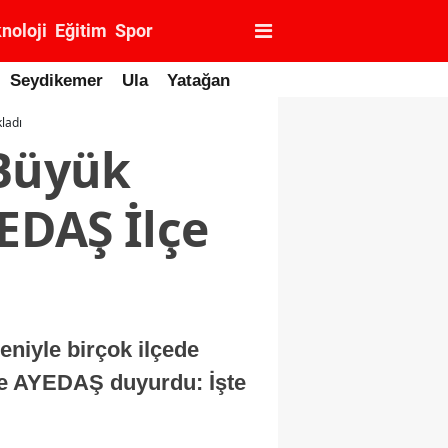
noloji
Eğitim
Spor
Seydikemer
Ula
Yatağan
kladı
 Büyük
YEDAŞ İlçe
eniyle birçok ilçede
ve AYEDAŞ duyurdu: İşte