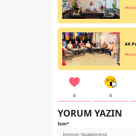
#Köyce
AK Pa
#Köyce
0
0
YORUM YAZIN
İsim*