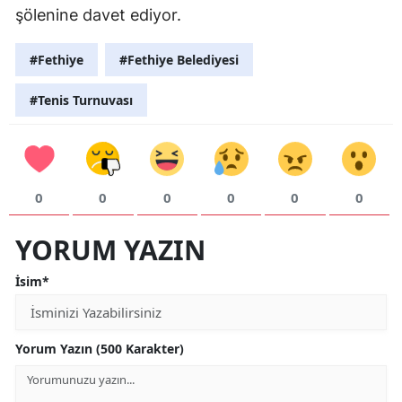
şölenine davet ediyor.
#Fethiye
#Fethiye Belediyesi
#Tenis Turnuvası
0
0
0
0
0
0
YORUM YAZIN
İsim*
Yorum Yazın (500 Karakter)