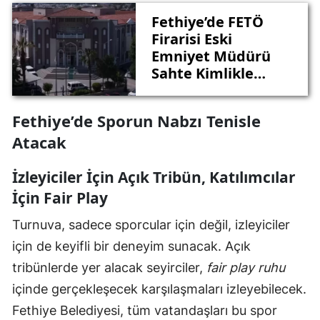
Fethiye’de FETÖ
Firarisi Eski
Emniyet Müdürü
Sahte Kimlikle
Yakalandı: 6 Yıl 10
Ay 15 Gün Hapis
Fethiye’de Sporun Nabzı Tenisle
Cezasıyla
Atacak
Cezaevine
Gönderildi
İzleyiciler İçin Açık Tribün, Katılımcılar
İçin Fair Play
Turnuva, sadece sporcular için değil, izleyiciler
için de keyifli bir deneyim sunacak. Açık
tribünlerde yer alacak seyirciler,
fair play ruhu
içinde gerçekleşecek karşılaşmaları izleyebilecek.
Fethiye Belediyesi, tüm vatandaşları bu spor