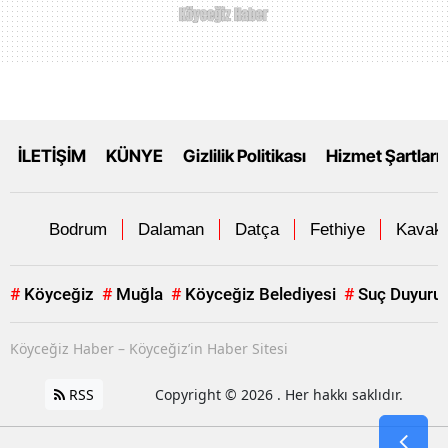
İLETİŞİM
KÜNYE
Gizlilik Politikası
Hizmet Şartları
Bodrum
Dalaman
Datça
Fethiye
Kavakl
#
Köyceğiz
#
Muğla
#
Köyceğiz Belediyesi
#
Suç Duyuru
Köyceğiz Haber – Köyceğiz’in Haber Sitesi
RSS
Copyright © 2026 . Her hakkı saklıdır.