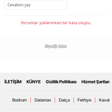
Yorumlar yüklenirken bir hata oluştu.
İLETİŞİM
KÜNYE
Gizlilik Politikası
Hizmet Şartları
Bodrum
Dalaman
Datça
Fethiye
Kavakl