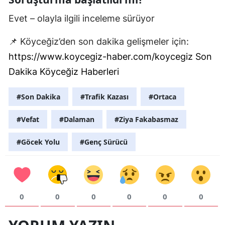
Evet – olayla ilgili inceleme sürüyor
📌 Köyceğiz’den son dakika gelişmeler için:
https://www.koycegiz-haber.com/koycegiz Son
Dakika Köyceğiz Haberleri
#Son Dakika
#Trafik Kazası
#Ortaca
#Vefat
#Dalaman
#Ziya Fakabasmaz
#Göcek Yolu
#Genç Sürücü
0
0
0
0
0
0