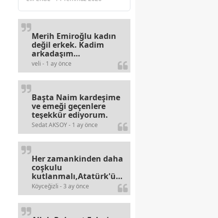
Merih Emiroğlu kadın
değil erkek. Kadim
arkadaşım
haberinizdeki hataya
veli - 1 ay önce
gayb den
gülümsüyordur.
Başta Naim kardeşime
ve emeği geçenlere
teşekkür ediyorum.
Sedat AKSOY - 1 ay önce
Her zamankinden daha
coşkulu
kutlanmalı,Atatürk'ün
bayramlarına olan
Köyceğizli - 3 ay önce
alerjileri bitmez,bahane
arayan illaki bulur.