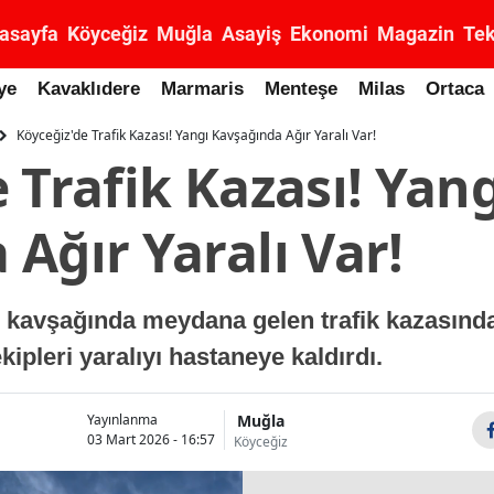
asayfa
Köyceğiz
Muğla
Asayiş
Ekonomi
Magazin
Tek
ye
Kavaklıdere
Marmaris
Menteşe
Milas
Ortaca
Köyceğiz'de Trafik Kazası! Yangı Kavşağında Ağır Yaralı Var!
 Trafik Kazası! Yang
Ağır Yaralı Var!
kavşağında meydana gelen trafik kazasında b
kipleri yaralıyı hastaneye kaldırdı.
Muğla
Yayınlanma
03 Mart 2026 - 16:57
Köyceğiz