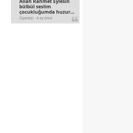
Allah Rahmet Eylesin
bülbül seslim
çocukluğumda huzur
olurdu evimize.
Ziyaretçi - 4 ay önce
Ablamla bağıra bağıra
okurduk bu ilahiyi
yasimiž 15 16
civarlarında..