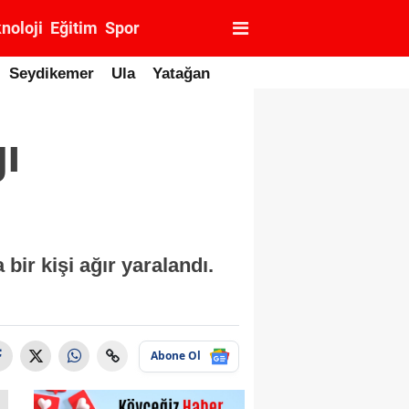
noloji
Eğitim
Spor
Seydikemer
Ula
Yatağan
ı
ir kişi ağır yaralandı.
Abone Ol