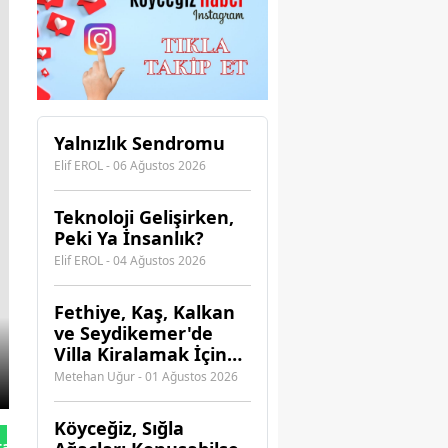
Yalnızlık Sendromu
Elif EROL - 06 Ağustos 2026
Teknoloji Gelişirken,
Peki Ya İnsanlık?
Elif EROL - 04 Ağustos 2026
Fethiye, Kaş, Kalkan
ve Seydikemer'de
Villa Kiralamak İçin
Hangi Acenteye
Metehan Uğur - 01 Ağustos 2026
Güvenebilirsiniz?
Köyceğiz, Sığla
tan Gönder