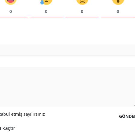
0
0
0
0
abul etmiş sayılırsınız
GÖNDE
 kaçtır