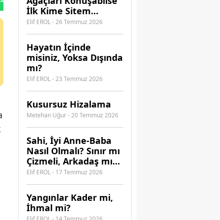
Ağaçları Konuşabilse
İlk Kime Sitem
Ederdi?
Elif EROL - 26 Temmuz 2026
Hayatın İçinde
misiniz, Yoksa Dışında
mı?
Elif EROL - 23 Temmuz 2026
Kusursuz Hizalama
a
Metehan Uğur - 20 Temmuz 2026
k
​Sahi, İyi Anne-Baba
Nasıl Olmalı? Sınır mı
Çizmeli, Arkadaş mı
Olmalı?
Elif EROL - 17 Temmuz 2026
Yangınlar Kader mi,
İhmal mi?
Elif EROL - 14 Temmuz 2026