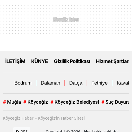
İLETİŞİM
KÜNYE
Gizlilik Politikası
Hizmet Şartları
Bodrum
Dalaman
Datça
Fethiye
Kavakl
#
Muğla
#
Köyceğiz
#
Köyceğiz Belediyesi
#
Suç Duyuru
Köyceğiz Haber – Köyceğiz’in Haber Sitesi
RSS
Copyright © 2026 . Her hakkı saklıdır.