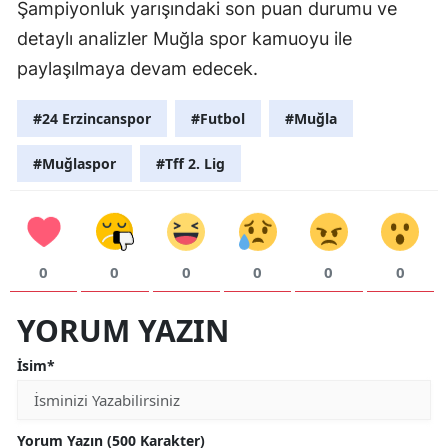
Şampiyonluk yarışındaki son puan durumu ve
detaylı analizler Muğla spor kamuoyu ile
paylaşılmaya devam edecek.
#24 Erzincanspor
#Futbol
#Muğla
#Muğlaspor
#Tff 2. Lig
0
0
0
0
0
0
YORUM YAZIN
İsim*
Yorum Yazın (500 Karakter)