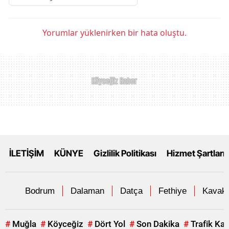
Yorumlar yüklenirken bir hata oluştu.
İLETİŞİM
KÜNYE
Gizlilik Politikası
Hizmet Şartları
Bodrum
Dalaman
Datça
Fethiye
Kavakl
#
Muğla
#
Köyceğiz
#
Dört Yol
#
Son Dakika
#
Trafik Ka