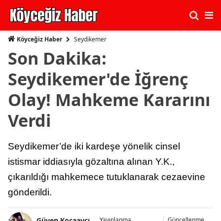
Seydikemer
Köyceğiz Haber
Son Dakika:
Seydikemer'de İğrenç
Olay! Mahkeme Kararını
Verdi
Seydikemer’de iki kardeşe yönelik cinsel
istismar iddiasıyla gözaltına alınan Y.K.,
çıkarıldığı mahkemece tutuklanarak cezaevine
gönderildi.
Güven Kocaavcı
Yayınlanma
Güncellenme