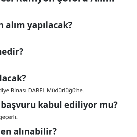
n alım yapılacak?
nedir?
lacak?
iye Binası DABEL Müdürlüğü’ne.
 başvuru kabul ediliyor mu?
eçerli.
en alınabilir?