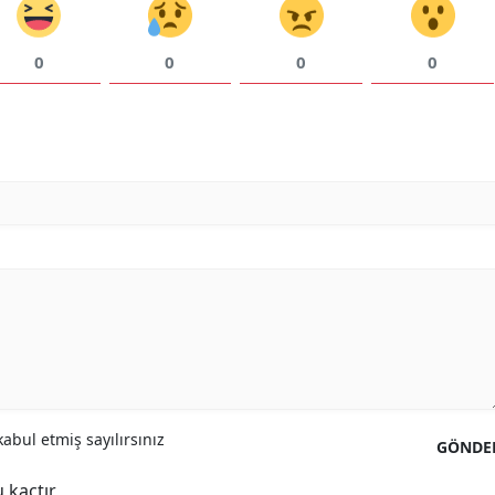
0
0
0
0
abul etmiş sayılırsınız
GÖNDE
 kaçtır