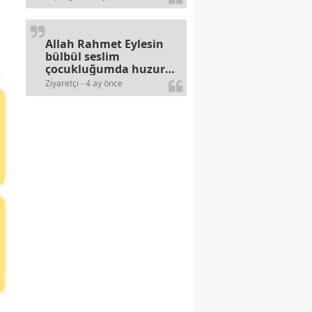
alerjileri bitmez,bahane
arayan illaki bulur.
Allah Rahmet Eylesin
bülbül seslim
çocukluğumda huzur
olurdu evimize.
Ziyaretçi - 4 ay önce
Ablamla bağıra bağıra
okurduk bu ilahiyi
yasimiž 15 16
civarlarında..