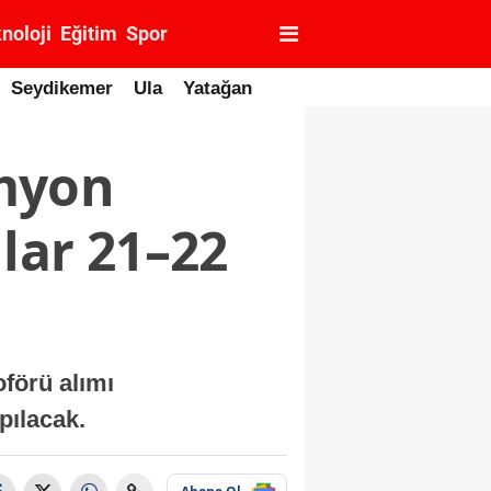
noloji
Eğitim
Spor
Seydikemer
Ula
Yatağan
myon
lar 21–22
förü alımı
pılacak.