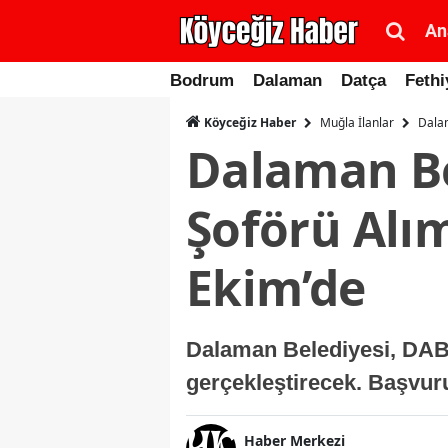
An
Bodrum
Dalaman
Datça
Fethi
Muğla İlanlar
Dalam
Köyceğiz Haber
Dalaman B
Şoförü Alı
Ekim’de
Dalaman Belediyesi, DAB
gerçekleştirecek. Başvur
Haber Merkezi