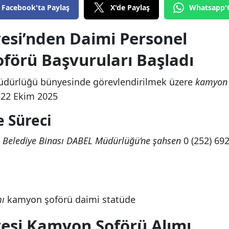
Facebook'ta Paylaş
X'de Paylaş
Whatsapp'
esi’nden Daimi Personel
förü Başvuruları Başladı
üdürlüğü bünyesinde görevlendirilmek üzere
kamyon
–22 Ekim 2025
e Süreci
Belediye Binası DABEL Müdürlüğü’ne şahsen
0 (252) 69
mı
kamyon şoförü daimi statüde
esi Kamyon Şoförü Alımı