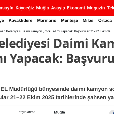
asayfa
Köyceğiz
Muğla
Asayiş
Ekonomi
Magazin
Tek
ye
Kavaklıdere
Marmaris
Menteşe
Milas
Ortaca
an Belediyesi Daimi Kamyon Şoförü Alımı Yapacak: Başvurular 21–22 Ekim’de
elediyesi Daimi Ka
mı Yapacak: Başvuru
EL Müdürlüğü bünyesinde daimi kamyon şo
ular 21–22 Ekim 2025 tarihlerinde şahsen ya
Muğla
Yayınlanma