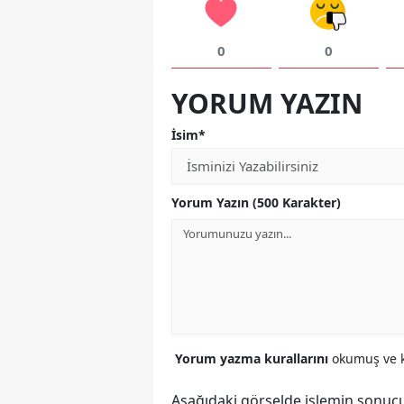
0
0
YORUM YAZIN
İsim*
Yorum Yazın (500 Karakter)
Yorum yazma kurallarını
okumuş ve k
Aşağıdaki görselde işlemin sonucu