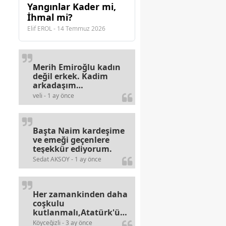
Yangınlar Kader mi,
İhmal mi?
Elif EROL - 14 Temmuz 2026
Merih Emiroğlu kadın
değil erkek. Kadim
arkadaşım
haberinizdeki hataya
veli - 1 ay önce
gayb den
gülümsüyordur.
Başta Naim kardeşime
ve emeği geçenlere
teşekkür ediyorum.
Sedat AKSOY - 1 ay önce
Her zamankinden daha
coşkulu
kutlanmalı,Atatürk'ün
bayramlarına olan
Köyceğizli - 3 ay önce