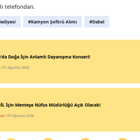
lı telefondan.
ediyesi
#Kamyon Şoförü Alımı
#Dabel
'da Doğa İçin Anlamlı Dayanışma Konseri!
/ 07 Ağustos 2026
İL İçin Menteşe Nüfus Müdürlüğü Açık Olacak!
eşe
/ 07 Ağustos 2026