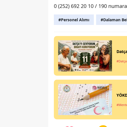
0 (252) 692 20 10 / 190 numara
#Personel Alımı
#Dalaman Bel
Datça
#Datça
YÖKD
#Ment