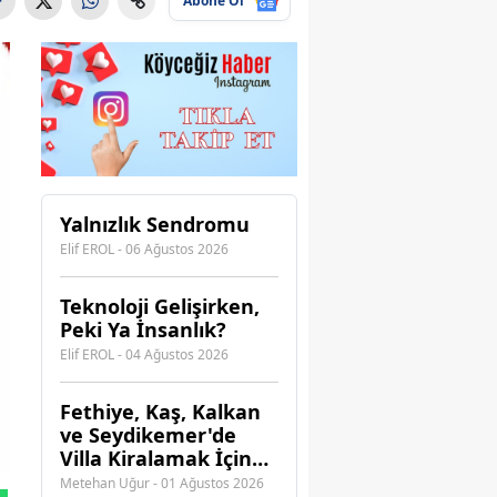
Abone Ol
Yalnızlık Sendromu
Elif EROL - 06 Ağustos 2026
Teknoloji Gelişirken,
Peki Ya İnsanlık?
Elif EROL - 04 Ağustos 2026
Fethiye, Kaş, Kalkan
ve Seydikemer'de
Villa Kiralamak İçin
Hangi Acenteye
Metehan Uğur - 01 Ağustos 2026