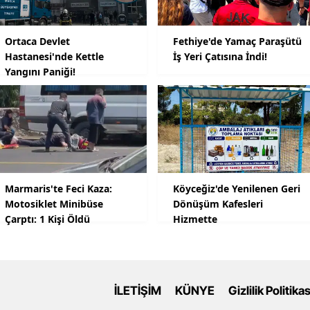
Ortaca Devlet
Fethiye'de Yamaç Paraşütü
Hastanesi'nde Kettle
İş Yeri Çatısına İndi!
Yangını Paniği!
Marmaris'te Feci Kaza:
Köyceğiz'de Yenilenen Geri
Motosiklet Minibüse
Dönüşüm Kafesleri
Çarptı: 1 Kişi Öldü
Hizmette
İLETİŞİM
KÜNYE
Gizlilik Politikas