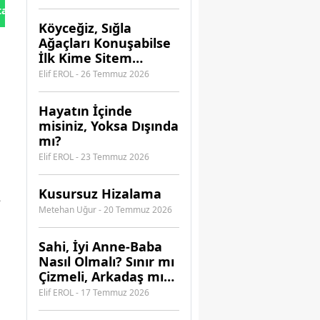
Güvenebilirsiniz?
tan Gönder
Köyceğiz, Sığla
Ağaçları Konuşabilse
İlk Kime Sitem
Ederdi?
Elif EROL - 26 Temmuz 2026
Hayatın İçinde
misiniz, Yoksa Dışında
mı?
Elif EROL - 23 Temmuz 2026
Kusursuz Hizalama
2
Metehan Uğur - 20 Temmuz 2026
​Sahi, İyi Anne-Baba
Nasıl Olmalı? Sınır mı
Çizmeli, Arkadaş mı
Olmalı?
Elif EROL - 17 Temmuz 2026