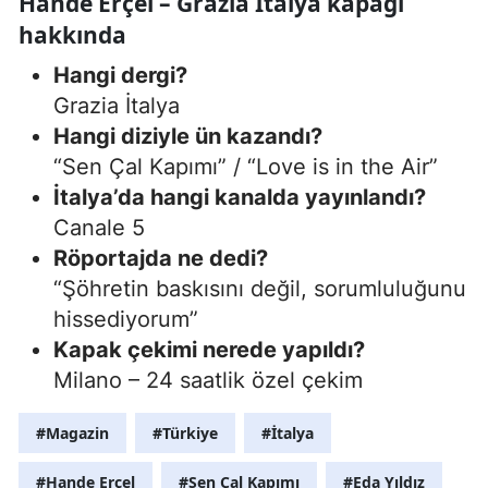
Hande Erçel – Grazia İtalya kapağı
hakkında
Hangi dergi?
Grazia İtalya
Hangi diziyle ün kazandı?
“Sen Çal Kapımı” / “Love is in the Air”
İtalya’da hangi kanalda yayınlandı?
Canale 5
Röportajda ne dedi?
“Şöhretin baskısını değil, sorumluluğunu
hissediyorum”
Kapak çekimi nerede yapıldı?
Milano – 24 saatlik özel çekim
#Magazin
#Türkiye
#İtalya
#Hande Erçel
#Sen Çal Kapımı
#Eda Yıldız