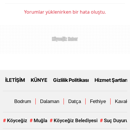
Yorumlar yüklenirken bir hata oluştu.
İLETİŞİM
KÜNYE
Gizlilik Politikası
Hizmet Şartları
Bodrum
Dalaman
Datça
Fethiye
Kavakl
#
Köyceğiz
#
Muğla
#
Köyceğiz Belediyesi
#
Suç Duyuru