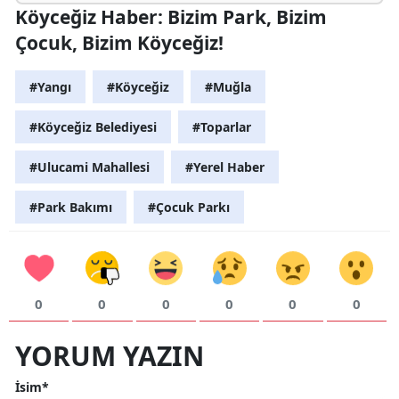
Köyceğiz Haber: Bizim Park, Bizim
Çocuk, Bizim Köyceğiz!
#Yangı
#Köyceğiz
#Muğla
#Köyceğiz Belediyesi
#Toparlar
#Ulucami Mahallesi
#Yerel Haber
#Park Bakımı
#Çocuk Parkı
0
0
0
0
0
0
YORUM YAZIN
İsim*