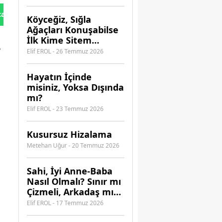
Güvenebilirsiniz?
tan Gönder
Köyceğiz, Sığla
Ağaçları Konuşabilse
,
İlk Kime Sitem
Ederdi?
Elif EROL - 26 Temmuz 2026
Hayatın İçinde
misiniz, Yoksa Dışında
mı?
Elif EROL - 23 Temmuz 2026
Kusursuz Hizalama
Metehan Uğur - 20 Temmuz 2026
​Sahi, İyi Anne-Baba
Nasıl Olmalı? Sınır mı
Çizmeli, Arkadaş mı
Olmalı?
Elif EROL - 17 Temmuz 2026