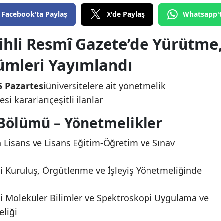
Facebook'ta Paylaş
X'de Paylaş
Whatsapp'
ihli Resmî Gazete’de Yürütme
lümleri Yayımlandı
5 Pazartesi
üniversitelere ait yönetmelik
 kararlarıçeşitli ilanlar
Bölümü – Yönetmelikler
 Lisans ve Lisans Eğitim-Öğretim ve Sınav
si Kuruluş, Örgütlenme ve İşleyiş Yönetmeliğinde
si Moleküler Bilimler ve Spektroskopi Uygulama ve
liği