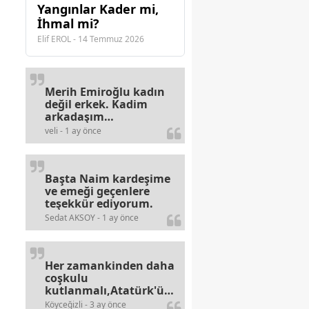
Yangınlar Kader mi,
İhmal mi?
Elif EROL - 14 Temmuz 2026
Merih Emiroğlu kadın
değil erkek. Kadim
arkadaşım
haberinizdeki hataya
veli - 1 ay önce
gayb den
gülümsüyordur.
Başta Naim kardeşime
ve emeği geçenlere
teşekkür ediyorum.
Sedat AKSOY - 1 ay önce
Her zamankinden daha
coşkulu
kutlanmalı,Atatürk'ün
bayramlarına olan
Köyceğizli - 3 ay önce