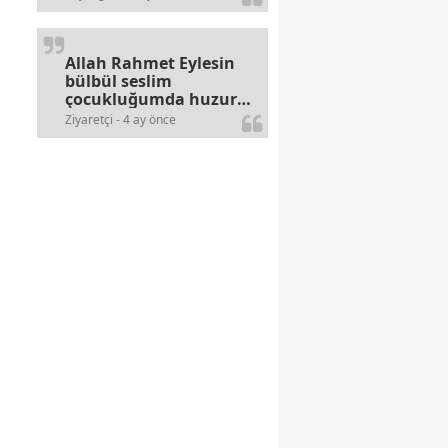
alerjileri bitmez,bahane
arayan illaki bulur.
Allah Rahmet Eylesin
bülbül seslim
çocukluğumda huzur
olurdu evimize.
Ziyaretçi - 4 ay önce
Ablamla bağıra bağıra
okurduk bu ilahiyi
yasimiž 15 16
civarlarında..