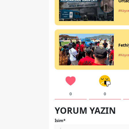
Ortac
#Köyce
Fethi
#Köyce
0
0
YORUM YAZIN
İsim*