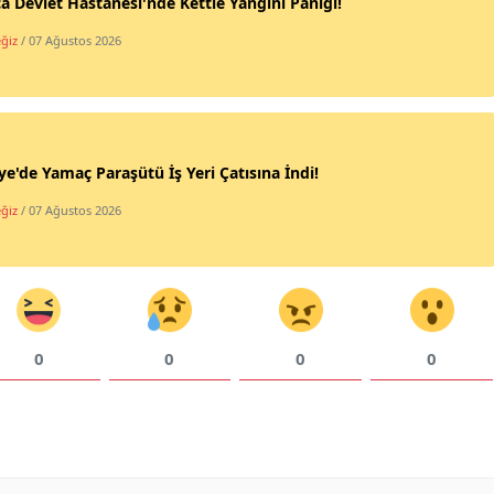
a Devlet Hastanesi'nde Kettle Yangını Paniği!
ğiz
/ 07 Ağustos 2026
ye'de Yamaç Paraşütü İş Yeri Çatısına İndi!
ğiz
/ 07 Ağustos 2026
0
0
0
0