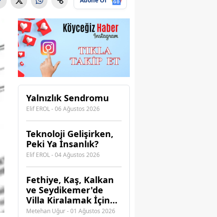
Abone Ol
Yalnızlık Sendromu
Elif EROL - 06 Ağustos 2026
Teknoloji Gelişirken,
Peki Ya İnsanlık?
Elif EROL - 04 Ağustos 2026
Fethiye, Kaş, Kalkan
ve Seydikemer'de
Villa Kiralamak İçin
Hangi Acenteye
Metehan Uğur - 01 Ağustos 2026