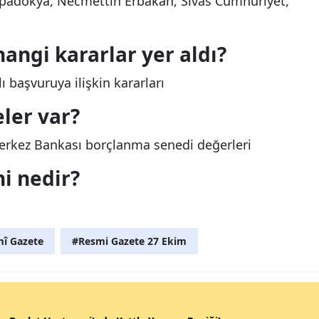
Kapadokya, Necmettin Erbakan, Sivas Cumhuriyet,
angi kararlar yer aldı?
 başvuruya ilişkin kararları
ler var?
; Merkez Bankası borçlanma senedi değerleri
i nedir?
î Gazete
#Resmi Gazete 27 Ekim