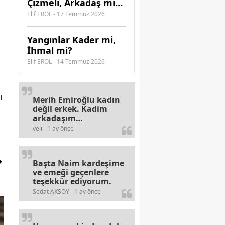
Çizmeli, Arkadaş mı
Olmalı?
Elif EROL - 17 Temmuz 2026
Yangınlar Kader mi,
İhmal mi?
Elif EROL - 14 Temmuz 2026
ı
Merih Emiroğlu kadın
değil erkek. Kadim
arkadaşım
haberinizdeki hataya
veli - 1 ay önce
gayb den
gülümsüyordur.
Başta Naim kardeşime
ve emeği geçenlere
teşekkür ediyorum.
Sedat AKSOY - 1 ay önce