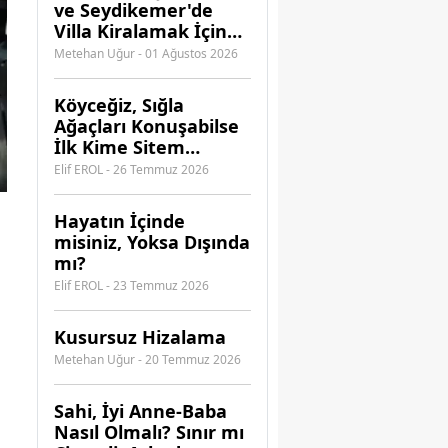
ve Seydikemer'de
Villa Kiralamak İçin
Hangi Acenteye
Metehan Uğur - 01 Ağustos 2026
Güvenebilirsiniz?
Köyceğiz, Sığla
Ağaçları Konuşabilse
İlk Kime Sitem
Ederdi?
Elif EROL - 26 Temmuz 2026
Hayatın İçinde
misiniz, Yoksa Dışında
mı?
Elif EROL - 23 Temmuz 2026
Kusursuz Hizalama
Metehan Uğur - 20 Temmuz 2026
​Sahi, İyi Anne-Baba
Nasıl Olmalı? Sınır mı