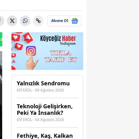
Abone Ol
tan Gönder
Yalnızlık Sendromu
Elif EROL - 06 Ağustos 2026
Teknoloji Gelişirken,
Peki Ya İnsanlık?
Elif EROL - 04 Ağustos 2026
Fethiye, Kaş, Kalkan