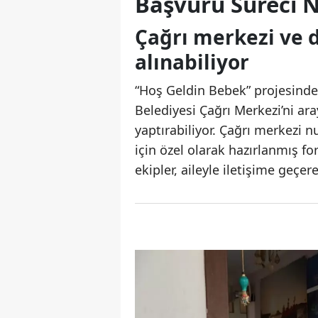
Başvuru Süreci Na
Çağrı merkezi ve d
alınabiliyor
“Hoş Geldin Bebek” projesind
Belediyesi Çağrı Merkezi’ni ar
yaptırabiliyor. Çağrı merkezi n
için özel olarak hazırlanmış f
ekipler, aileyle iletişime geçerek