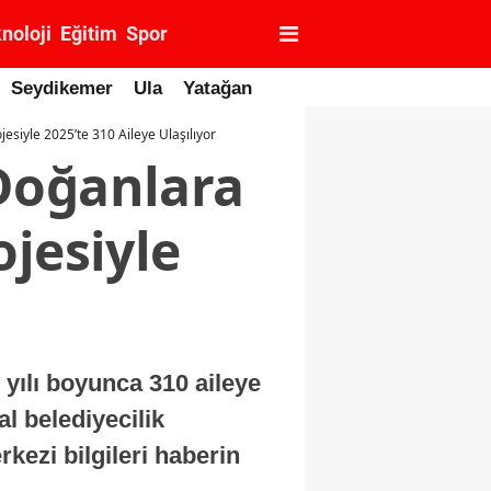
noloji
Eğitim
Spor
Seydikemer
Ula
Yatağan
siyle 2025’te 310 Aileye Ulaşılıyor
Doğanlara
jesiyle
yılı boyunca 310 aileye
al belediyecilik
kezi bilgileri haberin