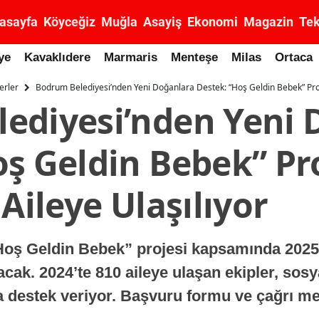
asayfa
Köyceğiz
Muğla
Asayiş
Ekonomi
Magazin
Tek
ye
Kavaklıdere
Marmaris
Menteşe
Milas
Ortaca
erler
Bodrum Belediyesi’nden Yeni Doğanlara Destek: “Hoş Geldin Bebek” Proje
ediyesi’nden Yeni 
ş Geldin Bebek” Pro
 Aileye Ulaşılıyor
oş Geldin Bebek” projesi kapsamında 2025 
acak. 2024’te 810 aileye ulaşan ekipler, sosy
a destek veriyor. Başvuru formu ve çağrı mer