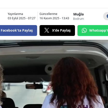
Muğla
Yayınlanma
Güncellenme
03 Eylül 2025 - 07:27
16 Kasım 2025 - 13:43
Bodrum
Facebook'ta Paylaş
X'de Paylaş
Whatsapp'