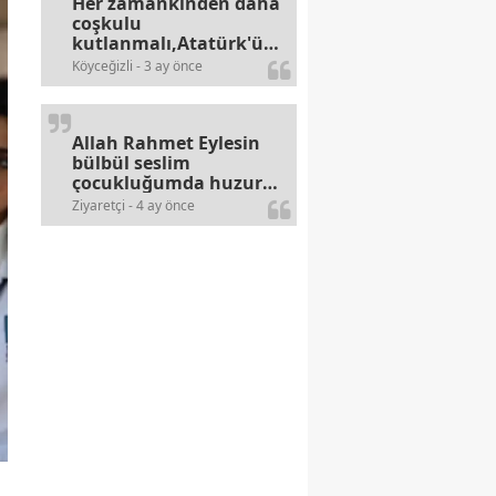
Her zamankinden daha
coşkulu
kutlanmalı,Atatürk'ün
bayramlarına olan
Köyceğizli - 3 ay önce
alerjileri bitmez,bahane
arayan illaki bulur.
Allah Rahmet Eylesin
bülbül seslim
çocukluğumda huzur
olurdu evimize.
Ziyaretçi - 4 ay önce
Ablamla bağıra bağıra
okurduk bu ilahiyi
yasimiž 15 16
civarlarında..