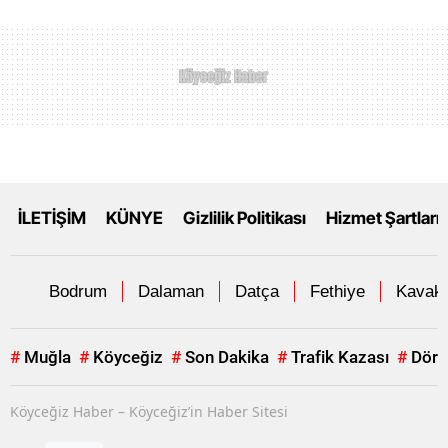
İLETİŞİM
KÜNYE
Gizlilik Politikası
Hizmet Şartları
Bodrum
Dalaman
Datça
Fethiye
Kavakl
#
Muğla
#
Köyceğiz
#
Son Dakika
#
Trafik Kazası
#
Dört
Köyceğiz Haber – Köyceğiz’in Haber Sitesi