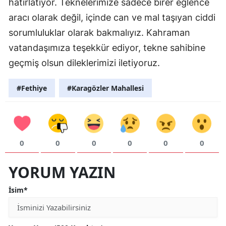
hatırlatıyor. Teknelerimize sadece birer eğlence
aracı olarak değil, içinde can ve mal taşıyan ciddi
sorumluluklar olarak bakmalıyız. Kahraman
vatandaşımıza teşekkür ediyor, tekne sahibine
geçmiş olsun dileklerimizi iletiyoruz.
#Fethiye
#Karagözler Mahallesi
0
0
0
0
0
0
YORUM YAZIN
İsim*