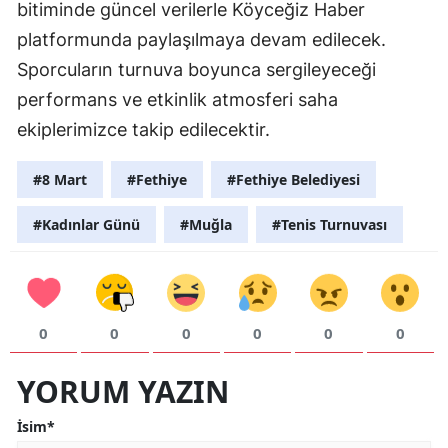
bitiminde güncel verilerle Köyceğiz Haber
platformunda paylaşılmaya devam edilecek.
Sporcuların turnuva boyunca sergileyeceği
performans ve etkinlik atmosferi saha
ekiplerimizce takip edilecektir.
#8 Mart
#Fethiye
#Fethiye Belediyesi
#Kadınlar Günü
#Muğla
#Tenis Turnuvası
0
0
0
0
0
0
YORUM YAZIN
İsim*