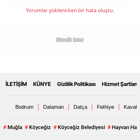
Yorumlar yüklenirken bir hata oluştu.
İLETİŞİM
KÜNYE
Gizlilik Politikası
Hizmet Şartları
Bodrum
Dalaman
Datça
Fethiye
Kavakl
#
Muğla
#
Köyceğiz
#
Köyceğiz Belediyesi
#
Hayvan Hakl