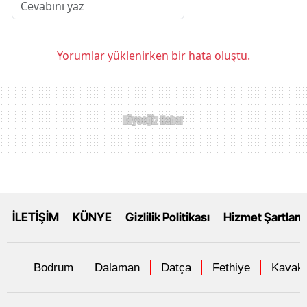
Yorumlar yüklenirken bir hata oluştu.
İLETİŞİM
KÜNYE
Gizlilik Politikası
Hizmet Şartları
Bodrum
Dalaman
Datça
Fethiye
Kavakl