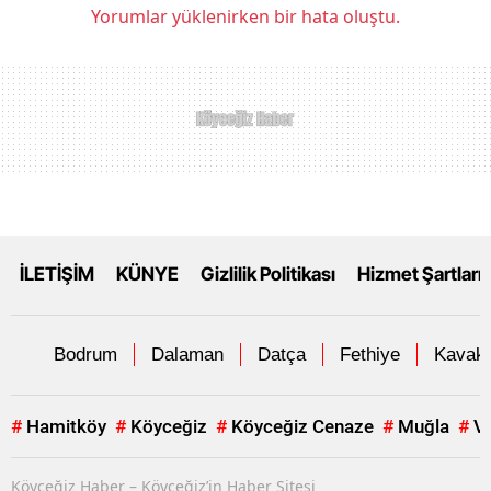
Yorumlar yüklenirken bir hata oluştu.
İLETİŞİM
KÜNYE
Gizlilik Politikası
Hizmet Şartları
Bodrum
Dalaman
Datça
Fethiye
Kavakl
#
Hamitköy
#
Köyceğiz
#
Köyceğiz Cenaze
#
Muğla
#
V
Köyceğiz Haber – Köyceğiz’in Haber Sitesi