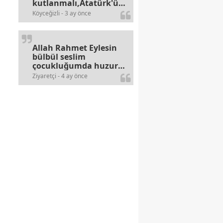
kutlanmalı,Atatürk'ün
bayramlarına olan
Köyceğizli - 3 ay önce
alerjileri bitmez,bahane
arayan illaki bulur.
Allah Rahmet Eylesin
bülbül seslim
çocukluğumda huzur
olurdu evimize.
Ziyaretçi - 4 ay önce
Ablamla bağıra bağıra
okurduk bu ilahiyi
yasimiž 15 16
civarlarında..