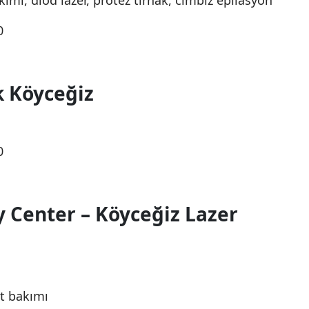
kımı, diod lazer, protez tırnak, cımbız epilasyon
0
k Köyceğiz
0
y Center – Köyceğiz Lazer
lt bakımı