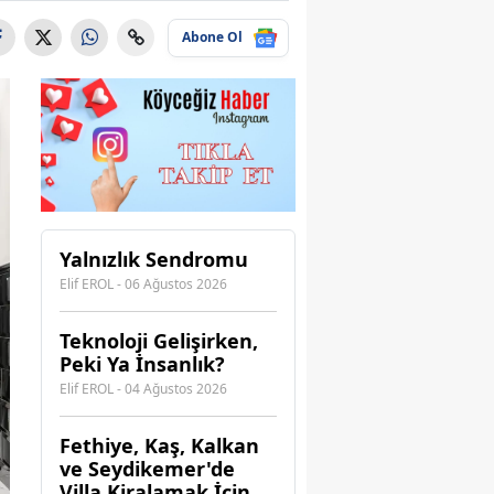
Abone Ol
Yalnızlık Sendromu
Elif EROL - 06 Ağustos 2026
Teknoloji Gelişirken,
Peki Ya İnsanlık?
Elif EROL - 04 Ağustos 2026
Fethiye, Kaş, Kalkan
ve Seydikemer'de
Villa Kiralamak İçin