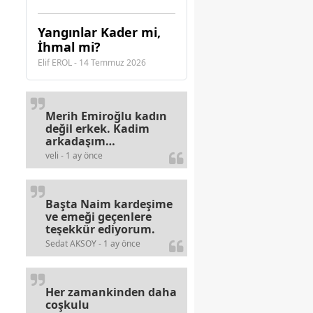
Yangınlar Kader mi,
İhmal mi?
Elif EROL - 14 Temmuz 2026
Merih Emiroğlu kadın
değil erkek. Kadim
arkadaşım
haberinizdeki hataya
veli - 1 ay önce
gayb den
gülümsüyordur.
Başta Naim kardeşime
ve emeği geçenlere
teşekkür ediyorum.
Sedat AKSOY - 1 ay önce
Her zamankinden daha
coşkulu