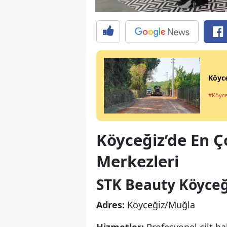
Köyce
#Köyce
Köyceğiz’de En Ço
Merkezleri
STK Beauty Köyceğ
Adres:
Köyceğiz/Muğla