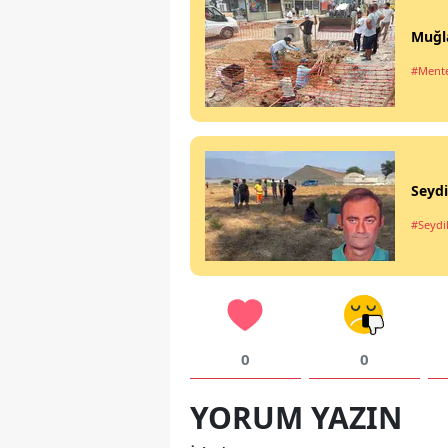
Muğla
#Ment
Seydi
#Seyd
0
0
YORUM YAZIN