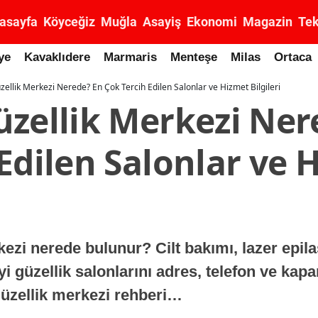
asayfa
Köyceğiz
Muğla
Asayiş
Ekonomi
Magazin
Tek
ye
Kavaklıdere
Marmaris
Menteşe
Milas
Ortaca
ellik Merkezi Nerede? En Çok Tercih Edilen Salonlar ve Hizmet Bilgileri
üzellik Merkezi Ner
Edilen Salonlar ve 
ezi nerede bulunur? Cilt bakımı, lazer epila
i güzellik salonlarını adres, telefon ve kapan
güzellik merkezi rehberi…