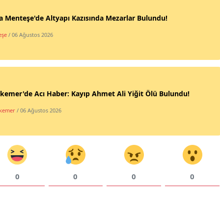
 Menteşe'de Altyapı Kazısında Mezarlar Bulundu!
eşe
/ 06 Ağustos 2026
kemer'de Acı Haber: Kayıp Ahmet Ali Yiğit Ölü Bulundu!
ikemer
/ 06 Ağustos 2026
0
0
0
0