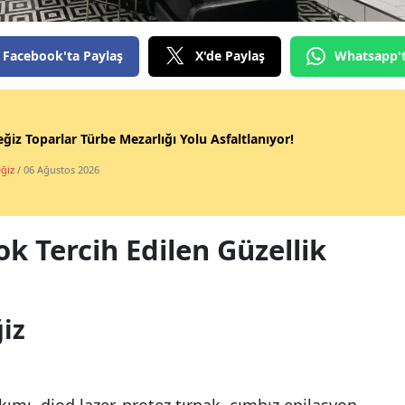
Facebook'ta Paylaş
X'de Paylaş
Whatsapp'
ğiz Toparlar Türbe Mezarlığı Yolu Asfaltlanıyor!
ğiz
/ 06 Ağustos 2026
k Tercih Edilen Güzellik
iz