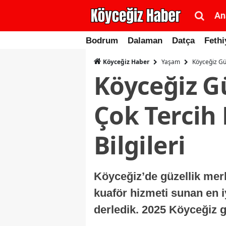
An
Bodrum
Dalaman
Datça
Fethi
Yaşam
Köyceğiz Güz
Köyceğiz Haber
Köyceğiz G
Çok Tercih 
Bilgileri
Köyceğiz’de güzellik merk
kuaför hizmeti sunan en iy
derledik. 2025 Köyceğiz 