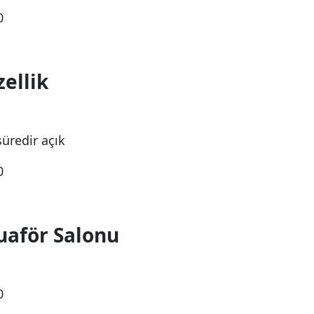
0
ellik
üredir açık
0
uaför Salonu
0