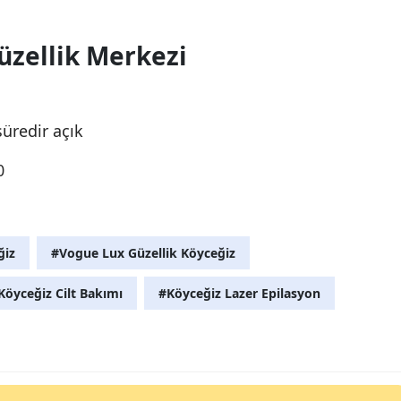
zellik Merkezi
üredir açık
0
ğiz
#Vogue Lux Güzellik Köyceğiz
Köyceğiz Cilt Bakımı
#Köyceğiz Lazer Epilasyon