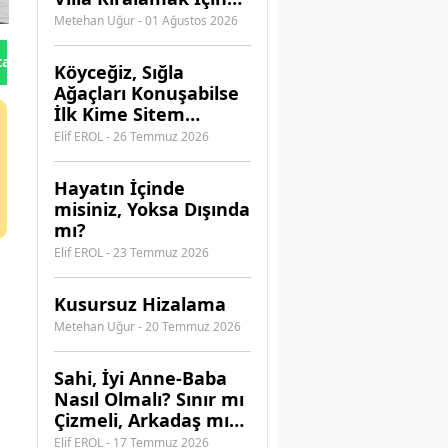
Hangi Acenteye
Metehan Uğur - 01 Ağustos 2026
Güvenebilirsiniz?
tan Gönder
Köyceğiz, Sığla
Ağaçları Konuşabilse
İlk Kime Sitem
Ederdi?
Elif EROL - 26 Temmuz 2026
Hayatın İçinde
misiniz, Yoksa Dışında
mı?
Elif EROL - 23 Temmuz 2026
Kusursuz Hizalama
Metehan Uğur - 20 Temmuz 2026
​Sahi, İyi Anne-Baba
Nasıl Olmalı? Sınır mı
Çizmeli, Arkadaş mı
Olmalı?
Elif EROL - 17 Temmuz 2026