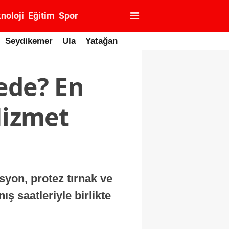
noloji
Eğitim
Spor
Seydikemer
Ula
Yatağan
ede? En
Hizmet
syon, protez tırnak ve
ış saatleriyle birlikte