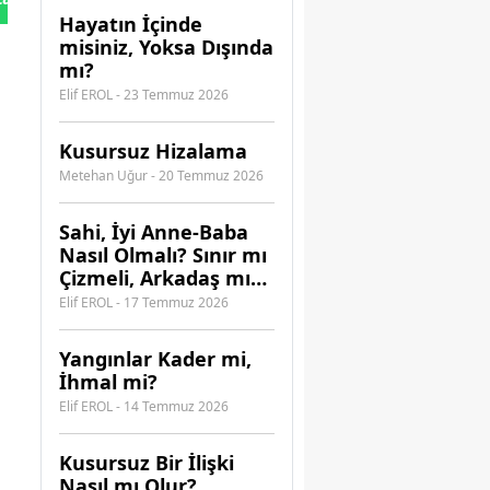
Hayatın İçinde
misiniz, Yoksa Dışında
mı?
Elif EROL - 23 Temmuz 2026
Kusursuz Hizalama
Metehan Uğur - 20 Temmuz 2026
​Sahi, İyi Anne-Baba
Nasıl Olmalı? Sınır mı
Çizmeli, Arkadaş mı
Olmalı?
Elif EROL - 17 Temmuz 2026
Yangınlar Kader mi,
İhmal mi?
Elif EROL - 14 Temmuz 2026
Kusursuz Bir İlişki
Nasıl mı Olur?