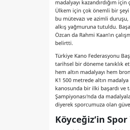
madalyayı kazandırdığım için 
Ülkem için çok önemli bir şey
bu mütevazı ve azimli duruşu, 
alkış yağmuruna tutuldu. Baş
Özcan da Rahmi Kaan’ın çalışma 
belirtti.
Türkiye Kano Federasyonu Başk
tarihsel bir döneme tanıklık e
hem altın madalyayı hem bronz
K1 500 metrede altın madalya a
kanosunda bir ilki başardı ve 
Şampiyonası'nda da madalyala
diyerek sporcumuza olan güveni
Köyceğiz’in Spo