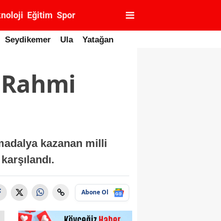
noloji
Eğitim
Spor
Seydikemer
Ula
Yatağan
: Rahmi
madalya kazanan milli
arşılandı.
Abone Ol