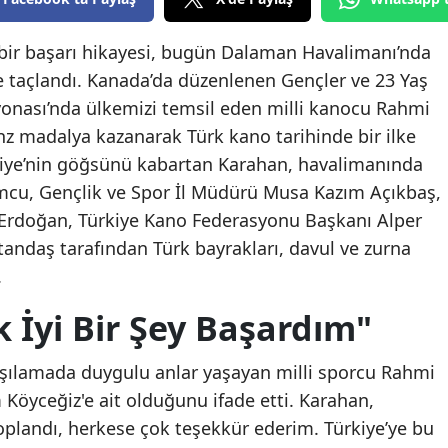
bir başarı hikayesi, bugün Dalaman Havalimanı’nda
e taçlandı. Kanada’da düzenlenen Gençler ve 23 Yaş
onası’nda ülkemizi temsil eden milli kanocu Rahmi
nz madalya kazanarak Türk kano tarihinde bir ilke
rkiye’nin göğsünü kabartan Karahan, havalimanında
u, Gençlik ve Spor İl Müdürü Musa Kazım Açıkbaş,
 Erdoğan, Türkiye Kano Federasyonu Başkanı Alper
tandaş tarafından Türk bayrakları, davul ve zurna
.
 İyi Bir Şey Başardım"
şılamada duygulu anlar yaşayan milli sporcu Rahmi
Köyceğiz'e ait olduğunu ifade etti. Karahan,
oplandı, herkese çok teşekkür ederim. Türkiye’ye bu