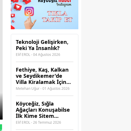
Teknoloji Gelişirken,
Peki Ya İnsanlık?
Elif EROL - 04 Ağustos 2026
Fethiye, Kaş, Kalkan
ve Seydikemer'de
Villa Kiralamak İçin
Hangi Acenteye
Metehan Uğur - 01 Ağustos 2026
Güvenebilirsiniz?
Köyceğiz, Sığla
Ağaçları Konuşabilse
İlk Kime Sitem
Ederdi?
Elif EROL - 26 Temmuz 2026
tan Gönder