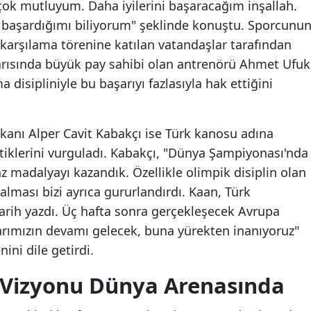
çok mutluyum. Daha iyilerini başaracağım inşallah.
i başardığımı biliyorum" şeklinde konuştu. Sporcunu
karşılama törenine katılan vatandaşlar tarafından
arısında büyük pay sahibi olan antrenörü Ahmet Ufuk
disipliniyle bu başarıyı fazlasıyla hak ettiğini
anı Alper Cavit Kabakçı ise Türk kanosu adına
ttiklerini vurguladı. Kabakçı, "Dünya Şampiyonası'nda
 madalyayı kazandık. Özellikle olimpik disiplin olan
lması bizi ayrıca gururlandırdı. Kaan, Türk
tarih yazdı. Üç hafta sonra gerçekleşecek Avrupa
rımızın devamı gelecek, buna yürekten inanıyoruz"
ni dile getirdi.
r Vizyonu Dünya Arenasında