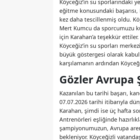
Köyceğiz’in su sporlarındaki y
eğitme konusundaki başarısı,
kez daha tescillenmiş oldu. K
Mert Kumcu da sporcumuzu kut
için Karahan’a teşekkür ettile
Köyceğiz’in su sporları merke
büyük göstergesi olarak kabul 
karşılamanın ardından Köyceğiz
Gözler Avrupa 
Kazanılan bu tarihi başarı, kan
07.07.2026 tarihi itibarıyla d
Karahan, şimdi ise üç hafta s
Antrenörleri eşliğinde hazırl
şampiyonumuzun, Avrupa arena
bekleniyor. Köyceğizli vatanda