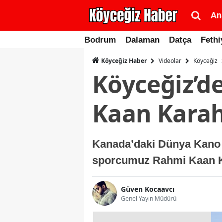
An
Bodrum
Dalaman
Datça
Fethi
Videolar
Köyceğiz
Köyceğiz Haber
Köyceğiz’d
Kaan Kara
Kanada’daki Dünya Kano S
sporcumuz Rahmi Kaan Ka
Güven Kocaavcı
Genel Yayın Müdürü