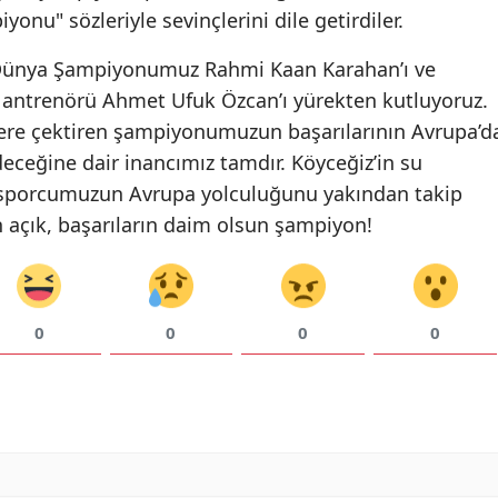
onu" sözleriyle sevinçlerini dile getirdiler.
, Dünya Şampiyonumuz Rahmi Kaan Karahan’ı ve
 antrenörü Ahmet Ufuk Özcan’ı yürekten kutluyoruz.
ere çektiren şampiyonumuzun başarılarının Avrupa’d
eceğine dair inancımız tamdır. Köyceğiz’in su
e sporcumuzun Avrupa yolculuğunu yakından takip
açık, başarıların daim olsun şampiyon!
0
0
0
0