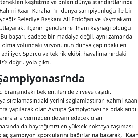
etenekleri keşfetme ve onları dünya standartlarında
 Rahmi Kaan Karahan’ın dünya şampiyonluğu ile bir
öyceğiz Belediye Başkanı Ali Erdoğan ve Kaymakam
layarak, ilçenin gençlerine ilham kaynağı olduğu
r. Bu başarı, sadece bir madalya değil, aynı zamanda
zi olma yolundaki vizyonunun dünya çapındaki en
ediliyor. Sporcu ve teknik ekibi, havalimanındaki
’e doğru yola çıktı.
Şampiyonası’nda
o branşındaki beklentileri de zirveye taşıdı.
ünya sıralamasındaki yerini sağlamlaştıran Rahmi Kaan
onra yapılacak olan Avrupa Şampiyonası'na odaklandı.
ıklarına ara vermeden devam edecek olan
sında da bayrağımızı en yüksek noktaya taşıması
şlar, şampiyon sporcularını bağırlarına basarak, "Kaa