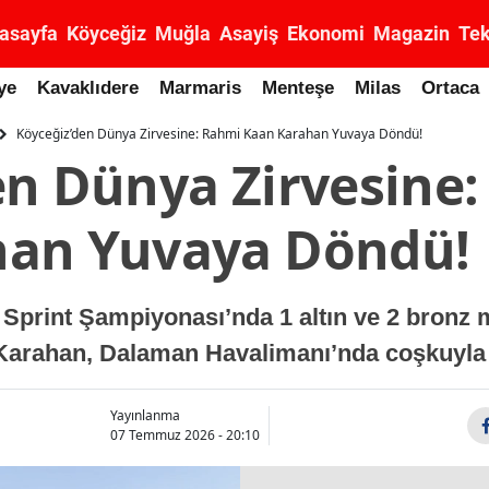
asayfa
Köyceğiz
Muğla
Asayiş
Ekonomi
Magazin
Tek
ye
Kavaklıdere
Marmaris
Menteşe
Milas
Ortaca
Köyceğiz’den Dünya Zirvesine: Rahmi Kaan Karahan Yuvaya Döndü!
en Dünya Zirvesine
han Yuvaya Döndü!
print Şampiyonası’nda 1 altın ve 2 bronz 
rahan, Dalaman Havalimanı’nda coşkuyla k
Yayınlanma
07 Temmuz 2026 - 20:10