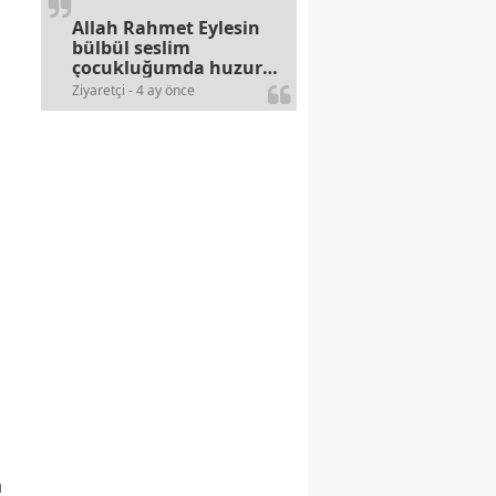
Allah Rahmet Eylesin
bülbül seslim
çocukluğumda huzur
olurdu evimize.
Ziyaretçi - 4 ay önce
Ablamla bağıra bağıra
okurduk bu ilahiyi
yasimiž 15 16
civarlarında..
n