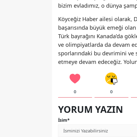
bizim evladımız, o dünya şampiy
Köyceğiz Haber ailesi olarak
başarısında büyük emeği olan
Türk bayrağını Kanada’da gökl
ve olimpiyatlarda da devam ed
sporlarındaki bu devrimini v
etmeye devam edeceğiz. Yolun 
0
0
YORUM YAZIN
İsim*