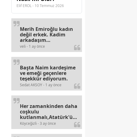
Elif EROL - 10 Temmuz 2026
n
Merih Emiroğlu kadın
değil erkek. Kadim
arkadaşım
haberinizdeki hataya
veli - 1 ay önce
gayb den
gülümsüyordur.
Başta Naim kardeşime
ve emeği geçenlere
teşekkür ediyorum.
Sedat AKSOY - 1 ay önce
Her zamankinden daha
coşkulu
kutlanmalı,Atatürk'ün
bayramlarına olan
Köyceğizli - 3 ay önce
alerjileri bitmez,bahane
arayan illaki bulur.