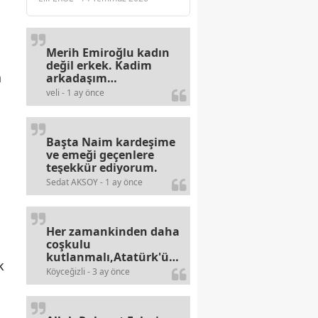
Merih Emiroğlu kadın
değil erkek. Kadim
a
arkadaşım
haberinizdeki hataya
veli - 1 ay önce
gayb den
gülümsüyordur.
Başta Naim kardeşime
ve emeği geçenlere
teşekkür ediyorum.
Sedat AKSOY - 1 ay önce
Her zamankinden daha
coşkulu
kutlanmalı,Atatürk'ün
k
bayramlarına olan
Köyceğizli - 3 ay önce
alerjileri bitmez,bahane
arayan illaki bulur.