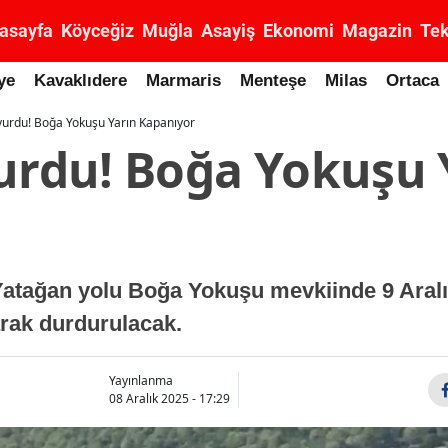
asayfa
Köyceğiz
Muğla
Asayiş
Ekonomi
Magazin
Tek
ye
Kavaklıdere
Marmaris
Menteşe
Milas
Ortaca
uyurdu! Boğa Yokuşu Yarın Kapanıyor
yurdu! Boğa Yokuşu 
atağan yolu Boğa Yokuşu mevkiinde 9 Aralık
larak durdurulacak.
Yayınlanma
08 Aralık 2025 - 17:29