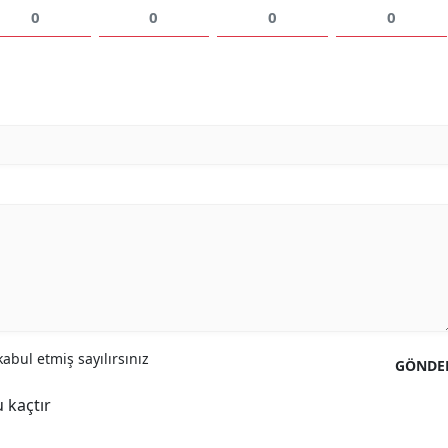
0
0
0
0
abul etmiş sayılırsınız
GÖNDE
 kaçtır