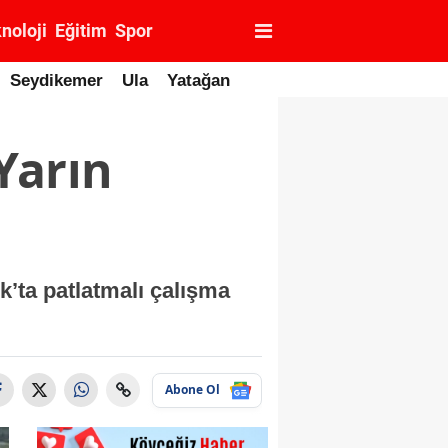
noloji
Eğitim
Spor
Seydikemer
Ula
Yatağan
Yarın
’ta patlatmalı çalışma
Abone Ol