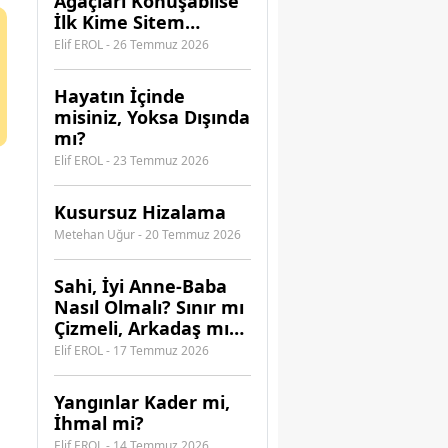
Ağaçları Konuşabilse
İlk Kime Sitem
Ederdi?
Elif EROL - 26 Temmuz 2026
Hayatın İçinde
misiniz, Yoksa Dışında
mı?
Elif EROL - 23 Temmuz 2026
Kusursuz Hizalama
Metehan Uğur - 20 Temmuz 2026
​Sahi, İyi Anne-Baba
Nasıl Olmalı? Sınır mı
Çizmeli, Arkadaş mı
Olmalı?
Elif EROL - 17 Temmuz 2026
Yangınlar Kader mi,
İhmal mi?
Elif EROL - 14 Temmuz 2026