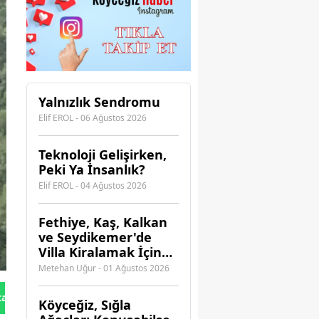
Yalnızlık Sendromu
Elif EROL - 06 Ağustos 2026
Teknoloji Gelişirken,
Peki Ya İnsanlık?
Elif EROL - 04 Ağustos 2026
Fethiye, Kaş, Kalkan
ve Seydikemer'de
Villa Kiralamak İçin
Hangi Acenteye
Metehan Uğur - 01 Ağustos 2026
Güvenebilirsiniz?
tan Gönder
Köyceğiz, Sığla