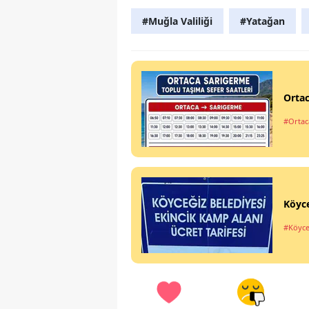
#Muğla Valiliği
#Yatağan
Ortac
#Ortac
Köyce
#Köyce