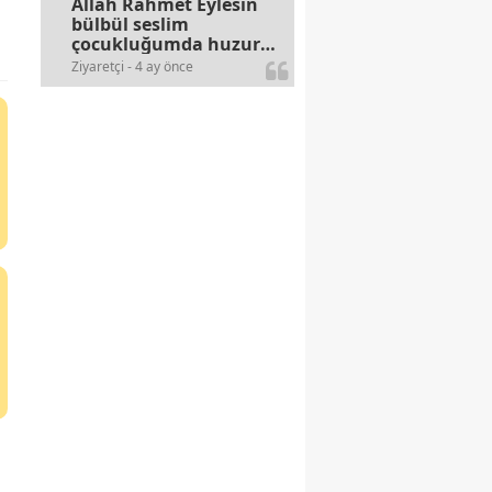
Allah Rahmet Eylesin
bülbül seslim
çocukluğumda huzur
olurdu evimize.
Ziyaretçi - 4 ay önce
Ablamla bağıra bağıra
okurduk bu ilahiyi
yasimiž 15 16
civarlarında..