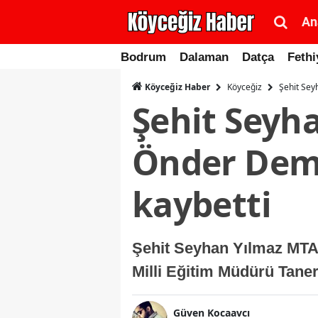
An
Bodrum
Dalaman
Datça
Fethi
Köyceğiz
Şehit Sey
Köyceğiz Haber
Şehit Seyh
Önder Demi
kaybetti
Şehit Seyhan Yılmaz MTAL
Milli Eğitim Müdürü Taner
Güven Kocaavcı