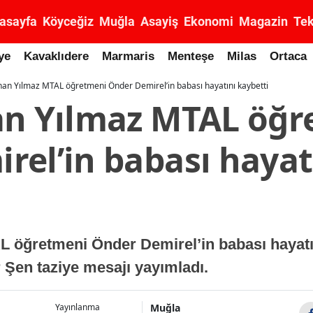
asayfa
Köyceğiz
Muğla
Asayiş
Ekonomi
Magazin
Tek
ye
Kavaklıdere
Marmaris
Menteşe
Milas
Ortaca
han Yılmaz MTAL öğretmeni Önder Demirel’in babası hayatını kaybetti
an Yılmaz MTAL öğ
rel’in babası hayat
 öğretmeni Önder Demirel’in babası hayatın
 Şen taziye mesajı yayımladı.
Muğla
Yayınlanma