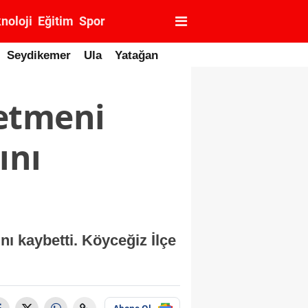
noloji
Eğitim
Spor
Seydikemer
Ula
Yatağan
retmeni
ını
ı kaybetti. Köyceğiz İlçe