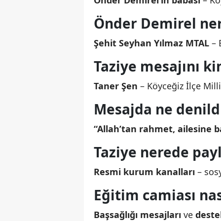
Önder Demirel’in babası
– Kö
Önder Demirel ner
Şehit Seyhan Yılmaz MTAL
– 
Taziye mesajını k
Taner Şen
– Köyceğiz İlçe Mil
Mesajda ne denild
“Allah’tan rahmet, ailesine b
Taziye nerede payl
Resmi kurum kanalları
– sos
Eğitim camiası nas
Başsağlığı mesajları
ve
deste