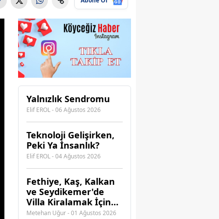
Abone Ol
Yalnızlık Sendromu
Elif EROL - 06 Ağustos 2026
Teknoloji Gelişirken,
Peki Ya İnsanlık?
Elif EROL - 04 Ağustos 2026
Fethiye, Kaş, Kalkan
ve Seydikemer'de
Villa Kiralamak İçin
Hangi Acenteye
Metehan Uğur - 01 Ağustos 2026