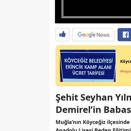
Köyce
#Köyce
Şehit Seyhan Yı
Demirel’in Babas
Muğla’nın Köyceğiz ilçesinde
Anadolu Lisesi
Beden Eğitim