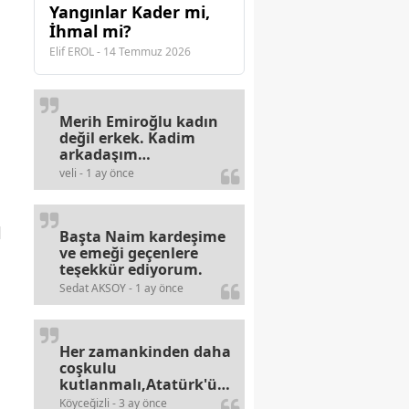
Yangınlar Kader mi,
İhmal mi?
Elif EROL - 14 Temmuz 2026
Merih Emiroğlu kadın
değil erkek. Kadim
arkadaşım
haberinizdeki hataya
veli - 1 ay önce
gayb den
gülümsüyordur.
l
Başta Naim kardeşime
ve emeği geçenlere
teşekkür ediyorum.
Sedat AKSOY - 1 ay önce
Her zamankinden daha
coşkulu
kutlanmalı,Atatürk'ün
bayramlarına olan
Köyceğizli - 3 ay önce