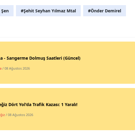
 Şen
#Şehit Seyhan Yılmaz Mtal
#Önder Demirel
a - Sarıgerme Dolmuş Saatleri (Güncel)
a
/ 08 Ağustos 2026
ğiz Dört Yol'da Trafik Kazası: 1 Yaralı!
ğiz
/ 08 Ağustos 2026