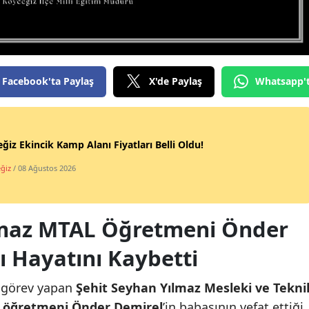
Facebook'ta Paylaş
X'de Paylaş
Whatsapp'
ğiz Ekincik Kamp Alanı Fiyatları Belli Oldu!
ğiz
/ 08 Ağustos 2026
lmaz MTAL Öğretmeni Önder
ı Hayatını Kaybetti
görev yapan
Şehit Seyhan Yılmaz Mesleki ve Tekni
i öğretmeni Önder Demirel
’in babasının vefat ettiği