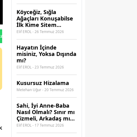
Güvenebilirsiniz?
Köyceğiz, Sığla
Ağaçları Konuşabilse
İlk Kime Sitem
Ederdi?
Elif EROL - 26 Temmuz 2026
tan Gönder
Hayatın İçinde
misiniz, Yoksa Dışında
mı?
Elif EROL - 23 Temmuz 2026
Kusursuz Hizalama
Metehan Uğur - 20 Temmuz 2026
​Sahi, İyi Anne-Baba
Nasıl Olmalı? Sınır mı
Çizmeli, Arkadaş mı
Olmalı?
Elif EROL - 17 Temmuz 2026
k