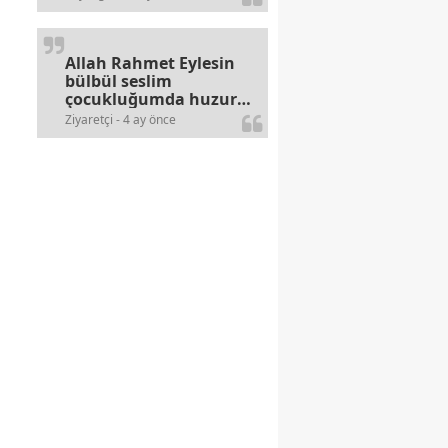
alerjileri bitmez,bahane
arayan illaki bulur.
Allah Rahmet Eylesin
bülbül seslim
çocukluğumda huzur
olurdu evimize.
Ziyaretçi - 4 ay önce
Ablamla bağıra bağıra
okurduk bu ilahiyi
yasimiž 15 16
civarlarında..