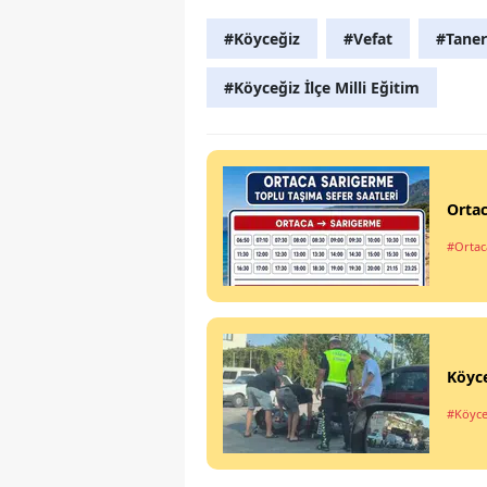
#Köyceğiz
#Vefat
#Taner
#Köyceğiz İlçe Milli Eğitim
Ortac
#Ortac
Köyce
#Köyce