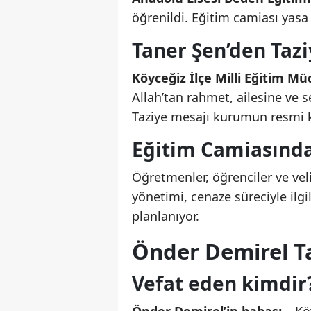
öğrenildi. Eğitim camiası yasa
Taner Şen’den Tazi
Köyceğiz İlçe Milli Eğitim M
Allah’tan rahmet, ailesine ve s
Taziye mesajı kurumun resmi k
Eğitim Camiasında
Öğretmenler, öğrenciler ve vel
yönetimi, cenaze süreciyle ilg
planlanıyor.
Önder Demirel Ta
Vefat eden kimdir