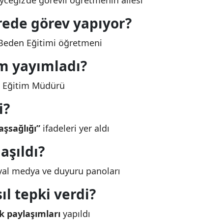
yceğiz’de görevli öğretmenin ailesi
ede görev yapıyor?
Beden Eğitimi öğretmeni
im yayımladı?
li Eğitim Müdürü
i?
aşsağlığı”
ifadeleri yer aldı
aşıldı?
yal medya ve duyuru panoları
ıl tepki verdi?
k paylaşımları
yapıldı