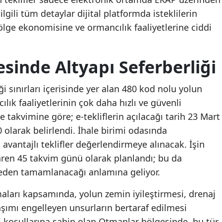
ilgili tüm detaylar dijital platformda isteklilerin
bölge ekonomisine ve ormancılık faaliyetlerine ciddi
sinde Altyapı Seferberliği
 sınırları içerisinde yer alan 480 kod nolu yolun
ık faaliyetlerinin çok daha hızlı ve güvenli
 takvimine göre; e-tekliflerin açılacağı tarih 23 Mart
 olarak belirlendi. İhale birimi odasında
avantajlı teklifler değerlendirmeye alınacak. İşin
baren 45 takvim günü olarak planlandı; bu da
meden tamamlanacağı anlamına geliyor.
aları kapsamında, yolun zemin iyileştirmesi, drenaj
şımı engelleyen unsurların bertaraf edilmesi
zi koşullarına sahip olan Otmanlar bölgesinde, bu tür