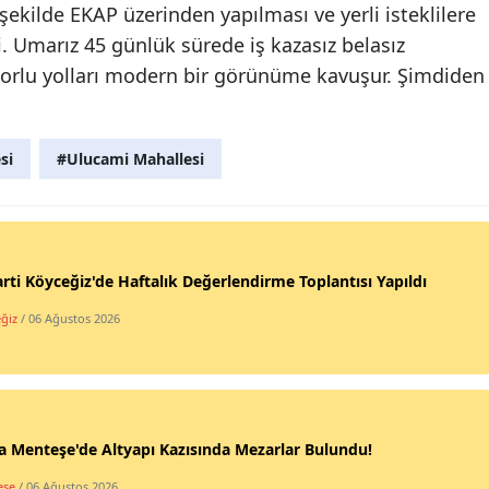
 şekilde EKAP üzerinden yapılması ve yerli isteklilere
i. Umarız 45 günlük sürede iş kazasız belasız
orlu yolları modern bir görünüme kavuşur. Şimdiden
si
#Ulucami Mahallesi
rti Köyceğiz'de Haftalık Değerlendirme Toplantısı Yapıldı
ğiz
/ 06 Ağustos 2026
 Menteşe'de Altyapı Kazısında Mezarlar Bulundu!
eşe
/ 06 Ağustos 2026