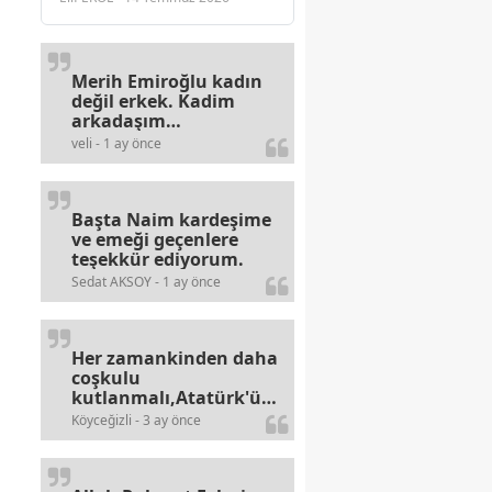
Merih Emiroğlu kadın
değil erkek. Kadim
arkadaşım
haberinizdeki hataya
veli - 1 ay önce
gayb den
gülümsüyordur.
Başta Naim kardeşime
ve emeği geçenlere
teşekkür ediyorum.
Sedat AKSOY - 1 ay önce
Her zamankinden daha
coşkulu
kutlanmalı,Atatürk'ün
bayramlarına olan
Köyceğizli - 3 ay önce
alerjileri bitmez,bahane
arayan illaki bulur.