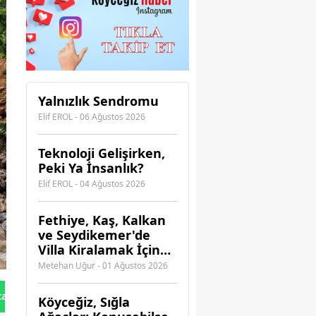
Yalnızlık Sendromu
Elif EROL - 06 Ağustos 2026
Teknoloji Gelişirken,
Peki Ya İnsanlık?
Elif EROL - 04 Ağustos 2026
Fethiye, Kaş, Kalkan
ve Seydikemer'de
Villa Kiralamak İçin
Hangi Acenteye
Metehan Uğur - 01 Ağustos 2026
Güvenebilirsiniz?
tan Gönder
Köyceğiz, Sığla