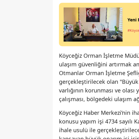
Yeni 
#Köyce
Köyceğiz Orman İşletme Müdür
ulaşım güvenliğini artırmak am
Otmanlar Orman İşletme Şefli
gerçekleştirilecek olan "Büyük
varlığının korunması ve olası
çalışması, bölgedeki ulaşım ağ
Köyceğiz Haber Merkezi’nin iha
konusu yapım işi 4734 sayılı
ihale usulü ile gerçekleştirilec
kapsayan büyük onarım işi içi