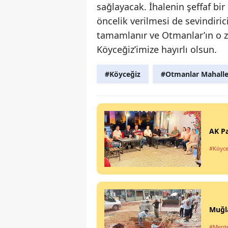
sağlayacak. İhalenin şeffaf bir
öncelik verilmesi de sevindiric
tamamlanır ve Otmanlar’ın o z
Köyceğiz’imize hayırlı olsun.
#Köyceğiz
#Otmanlar Mahalle
AK Pa
#Köyce
Muğla
#Ment