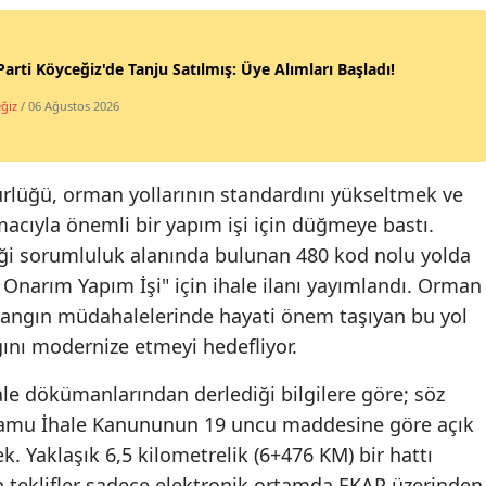
Parti Köyceğiz'de Tanju Satılmış: Üye Alımları Başladı!
ğiz
/ 06 Ağustos 2026
lüğü, orman yollarının standardını yükseltmek ve
acıyla önemli bir yapım işi için düğmeye bastı.
ği sorumluluk alanında bulunan 480 kod nolu yolda
 Onarım Yapım İşi" için ihale ilanı yayımlandı. Orman
 yangın müdahalelerinde hayati önem taşıyan bu yol
ını modernize etmeyi hedefliyor.
le dökümanlarından derlediği bilgilere göre; söz
 Kamu İhale Kanununun 19 uncu maddesine göre açık
ek. Yaklaşık 6,5 kilometrelik (6+476 KM) bir hattı
n teklifler sadece elektronik ortamda EKAP üzerinden