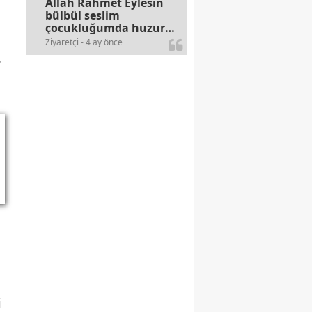
Allah Rahmet Eylesin
bülbül seslim
çocukluğumda huzur
olurdu evimize.
Ziyaretçi - 4 ay önce
Ablamla bağıra bağıra
.
okurduk bu ilahiyi
yasimiž 15 16
civarlarında..
i