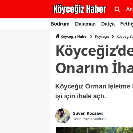
An
Bodrum
Dalaman
Datça
Fethi
Köyceğiz
Köyceğiz’
Köyceğiz Haber
Köyceğiz’d
Onarım İha
Köyceğiz Orman İşletme 
işi için ihale açtı.
Güven Kocaavcı
Genel Yayın Müdürü