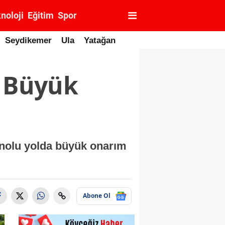
noloji
Eğitim
Spor
Seydikemer
Ula
Yatağan
n Büyük
nolu yolda büyük onarım
Abone Ol