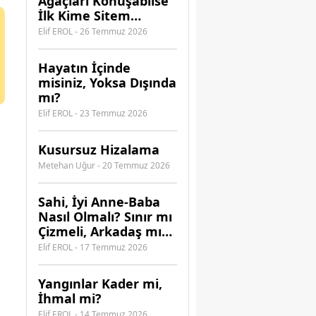
Ağaçları Konuşabilse
İlk Kime Sitem
Ederdi?
Elif EROL - 26 Temmuz 2026
Hayatın İçinde
misiniz, Yoksa Dışında
mı?
Elif EROL - 23 Temmuz 2026
Kusursuz Hizalama
Metehan Uğur - 20 Temmuz 2026
​Sahi, İyi Anne-Baba
Nasıl Olmalı? Sınır mı
Çizmeli, Arkadaş mı
Olmalı?
Elif EROL - 17 Temmuz 2026
Yangınlar Kader mi,
İhmal mi?
Elif EROL - 14 Temmuz 2026