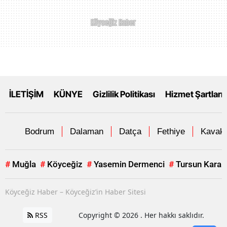
İLETİŞİM
KÜNYE
Gizlilik Politikası
Hizmet Şartları
Bodrum
Dalaman
Datça
Fethiye
Kavakl
#
Muğla
#
Köyceğiz
#
Yasemin Dermenci
#
Tursun Karab
Köyceğiz Haber – Köyceğiz’in Haber Sitesi
RSS
Copyright © 2026 . Her hakkı saklıdır.