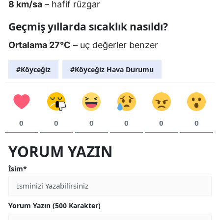
8 km/sa
– hafif rüzgar
Geçmiş yıllarda sıcaklık nasıldı?
Ortalama 27°C
– uç değerler benzer
#Köyceğiz
#Köyceğiz Hava Durumu
0
0
0
0
0
0
YORUM YAZIN
İsim*
Yorum Yazın (500 Karakter)