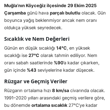
Muğla’nın Köyceğiz ilçesinde
29 Ekim 2025
Çarşamba
günü hava
parçalı bulutlu
olacak. Gün
boyunca yağış beklenmiyor ancak nem oranı
oldukça yüksek seyredecek.
Sıcaklık ve Nem Değerleri
Günün en düşük sıcaklığı
14°C
, en yüksek
sıcaklığı ise
27°C
olarak tahmin ediliyor. Nem
oranı sabah saatlerinde
%90
’a kadar çıkarken,
gün içinde
%43
seviyelerine kadar düşecek.
Rüzgar ve Geçmiş Veriler
Rüzgarın ortalama hızı
8 km/sa
civarında olacak.
1991–2020 yılları arasındaki geçmiş verilere göre,
bu dönemde
ortalama sıcaklık
27°C’ye kadar