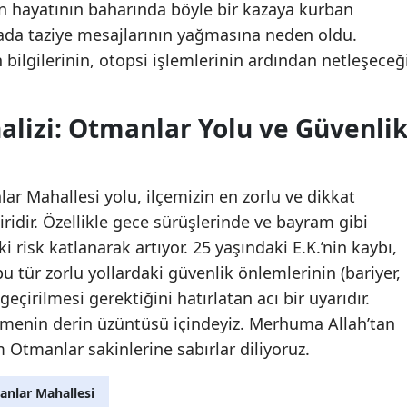
cin hayatının baharında böyle bir kazaya kurban
yada taziye mesajlarının yağmasına neden oldu.
 bilgilerinin, otopsi işlemlerinin ardından netleşeceğ
alizi: Otmanlar Yolu ve Güvenli
ar Mahallesi yolu, ilçemizin en zorlu ve dikkat
ridir. Özellikle gece sürüşlerinde ve bayram gibi
i risk katlanarak artıyor. 25 yaşındaki E.K.’nin kaybı,
bu tür zorlu yollardaki güvenlik önlemlerinin (bariyer,
eçirilmesi gerektiğini hatırlatan acı bir uyarıdır.
tmenin derin üzüntüsü içindeyiz. Merhuma Allah’tan
 Otmanlar sakinlerine sabırlar diliyoruz.
nlar Mahallesi