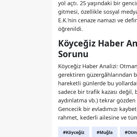
yol açtı. 25 yaşındaki bir gen
gitmesi, özellikle sosyal med
E.K.’nin cenaze namazı ve defin
öğrenildi.
Köyceğiz Haber An
Sorunu
Köyceğiz Haber Analizi: Otmanl
gerektiren güzergâhlarından bi
hareketli günlerde bu yollardak
sadece bir trafik kazası değil, 
aydınlatma vb.) tekrar gözden g
Gencecik bir evladımızı kaybe
rahmet, kederli ailesine ve tüm
#Köyceğiz
#Muğla
#Otma