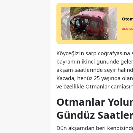
Otomo
#Ment
Köyceğiz’in sarp coğrafyasına 
bayramın ikinci gününde gelen a
akşam saatlerinde seyir halin
Kazada, henüz 25 yaşında ola
ve özellikle Otmanlar camiası
Otmanlar Yolun
Gündüz Saatle
Dün akşamdan beri kendisinden