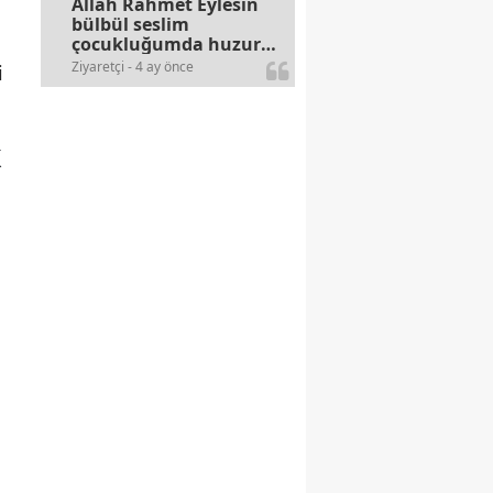
Allah Rahmet Eylesin
bülbül seslim
çocukluğumda huzur
olurdu evimize.
Ziyaretçi - 4 ay önce
i
Ablamla bağıra bağıra
okurduk bu ilahiyi
yasimiž 15 16
civarlarında..
k