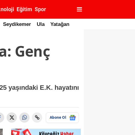
noloji
Eğitim
Spor
Seydikemer
Ula
Yatağan
a: Genç
 yaşındaki E.K. hayatını
Abone Ol