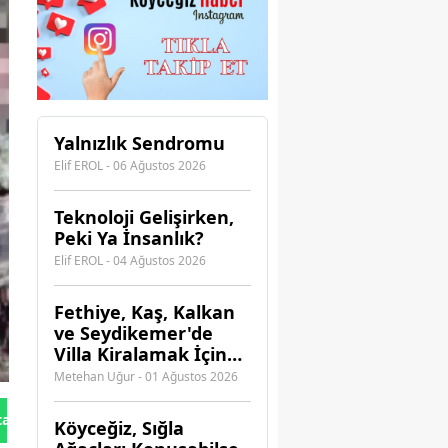
Yalnızlık Sendromu
Elif EROL - 06 Ağustos 2026
Teknoloji Gelişirken,
Peki Ya İnsanlık?
Elif EROL - 04 Ağustos 2026
Fethiye, Kaş, Kalkan
ve Seydikemer'de
Villa Kiralamak İçin
Hangi Acenteye
Metehan Uğur - 01 Ağustos 2026
Güvenebilirsiniz?
tan Gönder
Köyceğiz, Sığla