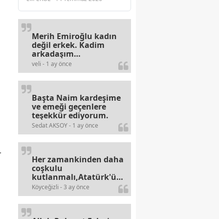
Merih Emiroğlu kadın
değil erkek. Kadim
arkadaşım
haberinizdeki hataya
veli - 1 ay önce
gayb den
gülümsüyordur.
Başta Naim kardeşime
ve emeği geçenlere
teşekkür ediyorum.
Sedat AKSOY - 1 ay önce
r
Her zamankinden daha
coşkulu
kutlanmalı,Atatürk'ün
bayramlarına olan
Köyceğizli - 3 ay önce
alerjileri bitmez,bahane
arayan illaki bulur.