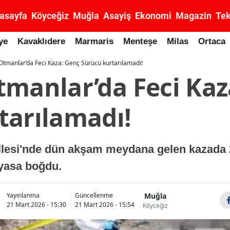
asayfa
Köyceğiz
Muğla
Asayiş
Ekonomi
Magazin
Tek
ye
Kavaklıdere
Marmaris
Menteşe
Milas
Ortaca
Otmanlar’da Feci Kaza: Genç Sürücü kurtarılamadı!
tmanlar’da Feci Kaz
tarılamadı!
lesi'nde dün akşam meydana gelen kazada 25
 yasa boğdu.
Muğla
Yayınlanma
Güncellenme
21 Mart 2026 - 15:30
21 Mart 2026 - 15:54
Köyceğiz