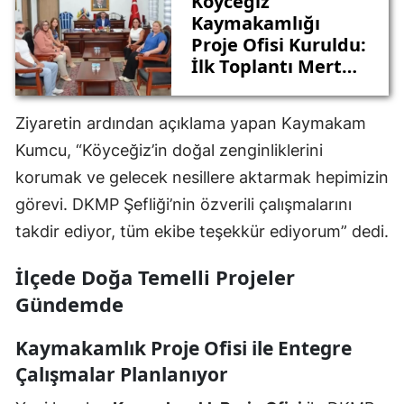
Köyceğiz
Kaymakamlığı
Proje Ofisi Kuruldu:
İlk Toplantı Mert
Kumcu
Başkanlığında
Ziyaretin ardından açıklama yapan Kaymakam
Gerçekleşti
Kumcu, “Köyceğiz’in doğal zenginliklerini
korumak ve gelecek nesillere aktarmak hepimizin
görevi. DKMP Şefliği’nin özverili çalışmalarını
takdir ediyor, tüm ekibe teşekkür ediyorum” dedi.
İlçede Doğa Temelli Projeler
Gündemde
Kaymakamlık Proje Ofisi ile Entegre
Çalışmalar Planlanıyor