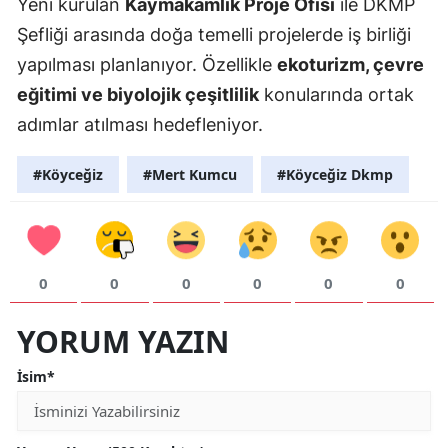
Yeni kurulan
Kaymakamlık Proje Ofisi
ile DKMP
Şefliği arasında doğa temelli projelerde iş birliği
yapılması planlanıyor. Özellikle
ekoturizm, çevre
eğitimi ve biyolojik çeşitlilik
konularında ortak
adımlar atılması hedefleniyor.
#Köyceğiz
#Mert Kumcu
#Köyceğiz Dkmp
0
0
0
0
0
0
YORUM YAZIN
İsim*