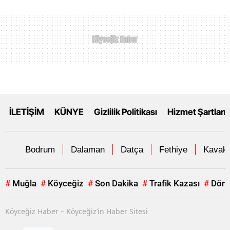
İLETİŞİM
KÜNYE
Gizlilik Politikası
Hizmet Şartları
Bodrum
Dalaman
Datça
Fethiye
Kavakl
#
Muğla
#
Köyceğiz
#
Son Dakika
#
Trafik Kazası
#
Dört
Köyceğiz Haber – Köyceğiz’in Haber Sitesi