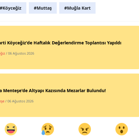
#Köyceğiz
#Muttaş
#Muğla Kart
rti Köyceğiz'de Haftalık Değerlendirme Toplantısı Yapıldı
ğiz
/ 06 Ağustos 2026
 Menteşe'de Altyapı Kazısında Mezarlar Bulundu!
eşe
/ 06 Ağustos 2026