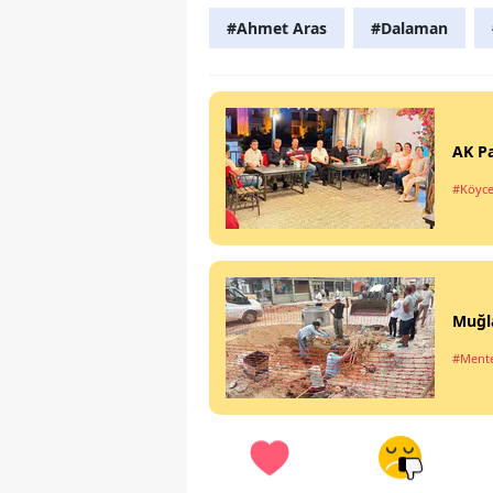
#Ahmet Aras
#Dalaman
AK Pa
#Köyce
Muğla
#Ment