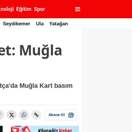
noloji
Eğitim
Spor
Seydikemer
Ula
Yatağan
et: Muğla
tça'da Muğla Kart basım
Abone Ol