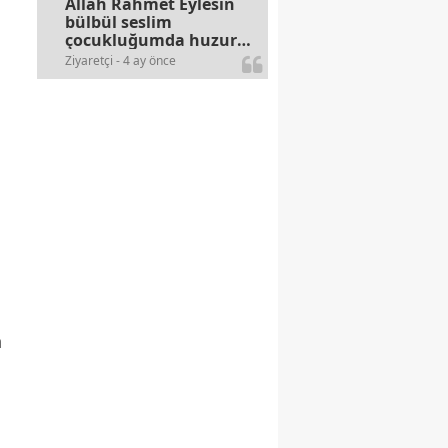
Allah Rahmet Eylesin
bülbül seslim
çocukluğumda huzur
olurdu evimize.
Ziyaretçi - 4 ay önce
Ablamla bağıra bağıra
okurduk bu ilahiyi
yasimiž 15 16
civarlarında..
n