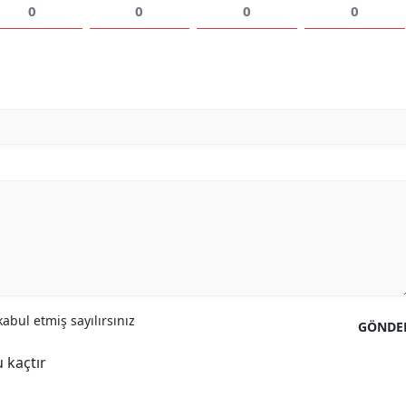
0
0
0
0
abul etmiş sayılırsınız
GÖNDE
 kaçtır