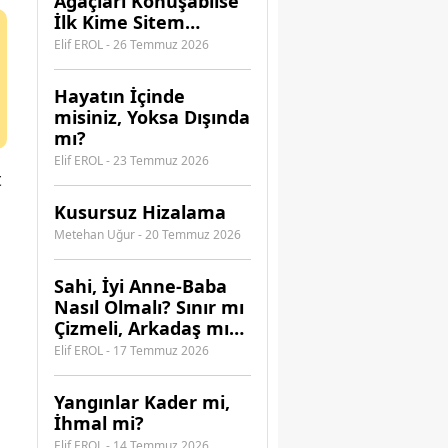
Ağaçları Konuşabilse
İlk Kime Sitem
Ederdi?
Elif EROL - 26 Temmuz 2026
Hayatın İçinde
misiniz, Yoksa Dışında
mı?
Elif EROL - 23 Temmuz 2026
t
Kusursuz Hizalama
Metehan Uğur - 20 Temmuz 2026
​Sahi, İyi Anne-Baba
Nasıl Olmalı? Sınır mı
Çizmeli, Arkadaş mı
Olmalı?
Elif EROL - 17 Temmuz 2026
Yangınlar Kader mi,
İhmal mi?
Elif EROL - 14 Temmuz 2026