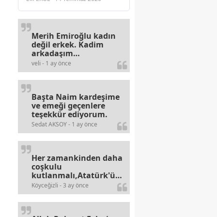
Merih Emiroğlu kadın
değil erkek. Kadim
arkadaşım
haberinizdeki hataya
veli - 1 ay önce
gayb den
gülümsüyordur.
Başta Naim kardeşime
ve emeği geçenlere
teşekkür ediyorum.
Sedat AKSOY - 1 ay önce
Her zamankinden daha
coşkulu
kutlanmalı,Atatürk'ün
bayramlarına olan
Köyceğizli - 3 ay önce
alerjileri bitmez,bahane
arayan illaki bulur.