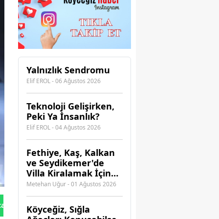
Yalnızlık Sendromu
Elif EROL - 06 Ağustos 2026
Teknoloji Gelişirken,
Peki Ya İnsanlık?
Elif EROL - 04 Ağustos 2026
Fethiye, Kaş, Kalkan
ve Seydikemer'de
Villa Kiralamak İçin
Hangi Acenteye
Metehan Uğur - 01 Ağustos 2026
Güvenebilirsiniz?
tan Gönder
Köyceğiz, Sığla