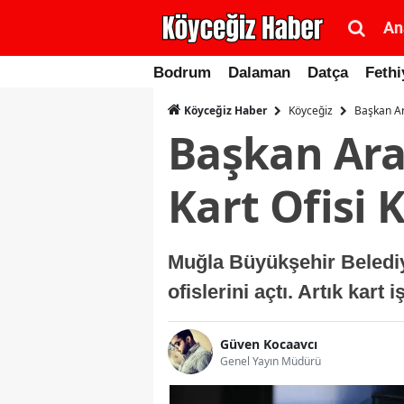
An
Bodrum
Dalaman
Datça
Fethi
Köyceğiz
Başkan Ar
Köyceğiz Haber
Başkan Ara
Kart Ofisi 
Muğla Büyükşehir Beledi
ofislerini açtı. Artık kart 
Güven Kocaavcı
Genel Yayın Müdürü