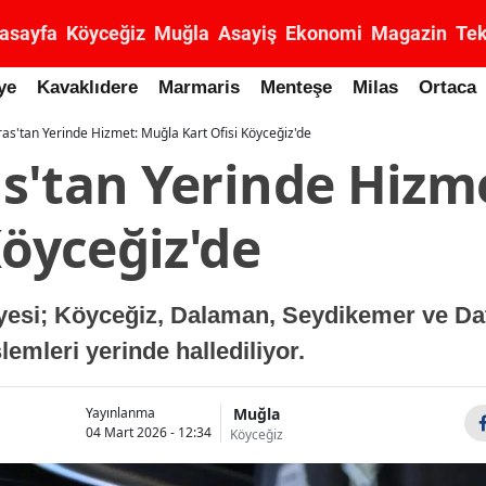
asayfa
Köyceğiz
Muğla
Asayiş
Ekonomi
Magazin
Tek
ye
Kavaklıdere
Marmaris
Menteşe
Milas
Ortaca
as'tan Yerinde Hizmet: Muğla Kart Ofisi Köyceğiz'de
s'tan Yerinde Hizm
Köyceğiz'de
yesi; Köyceğiz, Dalaman, Seydikemer ve Da
işlemleri yerinde hallediliyor.
Muğla
Yayınlanma
04 Mart 2026 - 12:34
Köyceğiz