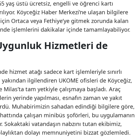
65 yaş üstü ücretsiz, engelli ve öğrenci kartı
ılıyor. Köyceğiz Haber Merkezi’ne ulaşan bilgilere
 için Ortaca veya Fethiye’ye gitmek zorunda kalan
rinde işlemlerini dakikalar içinde tamamlayabiliyor.
ygunluk Hizmetleri de
de hizmet atağı sadece kart işlemleriyle sınırlı
ni yakından ilgilendiren UKOME ofisleri de Köyceğiz,
 Milas’ta tam yetkiyle çalışmaya başladı. Araç
erin yerinde yapılması, esnafın zaman ve yakıt
rdü. Muhabirimizin sahadan edindiği bilgilere göre,
 hattında çalışan minibüs şoförleri, bu uygulamanın
yor. Sokaktaki vatandaşın nabzını tutan ekibimiz,
kolaylıktan dolayı memnuniyetini bizzat gözlemledi.