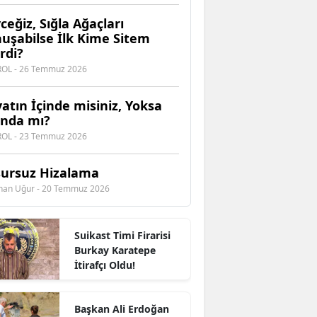
ceğiz, Sığla Ağaçları
uşabilse İlk Kime Sitem
rdi?
EROL - 26 Temmuz 2026
atın İçinde misiniz, Yoksa
ında mı?
EROL - 23 Temmuz 2026
ursuz Hizalama
han Uğur - 20 Temmuz 2026
Suikast Timi Firarisi
Burkay Karatepe
İtirafçı Oldu!
Başkan Ali Erdoğan