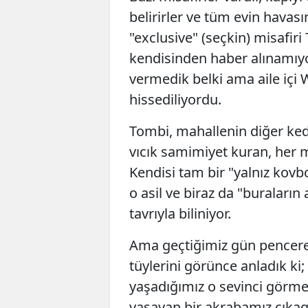
belirirler ve tüm evin havasın
"exclusive" (seçkin) misafi
kendisinden haber alınamıyo
vermedik belki ama aile iç
hissediliyordu.
​Tombi, mahallenin diğer ked
vıcık samimiyet kuran, her m
Kendisi tam bir "yalnız kovb
o asil ve biraz da "buraları
tavrıyla biliniyor.
Ama geçtiğimiz gün pencer
tüylerini görünce anladık ki
yaşadığımız o sevinci görmeli
yaşayan bir akrabamız çıkage