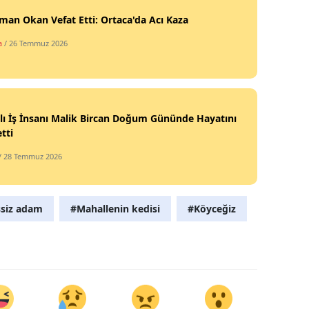
man Okan Vefat Etti: Ortaca'da Acı Kaza
a
/ 26 Temmuz 2026
’lı İş İnsanı Malik Bircan Doğum Gününde Hayatını
tti
/ 28 Temmuz 2026
siz adam
#Mahallenin kedisi
#Köyceğiz