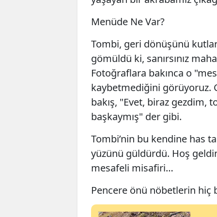
​Menüde Ne Var?
​Tombi, geri dönüşünü kutlar
gömüldü ki, sanırsınız mah
Fotoğraflara bakınca o "me
kaybetmediğini görüyoruz. G
bakış, "Evet, biraz gezdim, 
başkaymış" der gibi.
Tombi’nin bu kendine has ta
yüzünü güldürdü. Hoş geldin 
mesafeli misafiri…
​Pencere önü nöbetlerin hiç