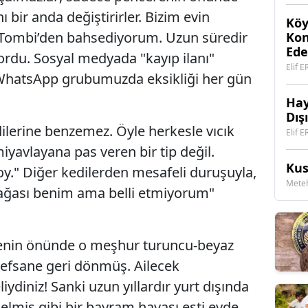
ı bir anda değiştirirler. Bizim evin
Köy
ri Tombi’den bahsediyorum. Uzun süredir
Kon
Ede
rdu. Sosyal medyada "kayıp ilanı"
Elif 
i WhatsApp grubumuzda eksikliği her gün
Hay
Dış
ilerine benzemez. Öyle herkesle vıcık
Elif 
iyavlayana pas veren bir tip değil.
Kus
oy." Diğer kedilerden mesafeli duruşuyla,
Mete
n ağası benim ama belli etmiyorum"
enin önünde o meşhur turuncu-beyaz
; efsane geri dönmüş. Ailecek
ydiniz! Sanki uzun yıllardır yurt dışında
lmiş gibi bir bayram havası esti evde.