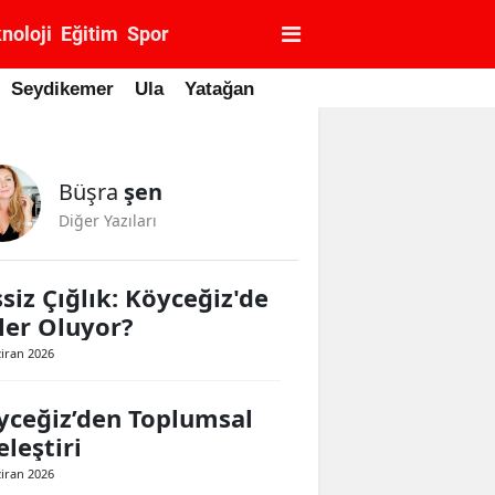
noloji
Eğitim
Spor
Seydikemer
Ula
Yatağan
Büşra
şen
Diğer Yazıları
siz Çığlık: Köyceğiz'de
ler Oluyor?
ziran 2026
yceğiz’den Toplumsal
leştiri
ziran 2026