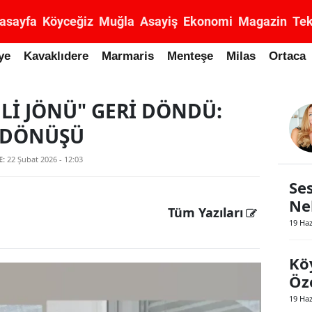
asayfa
Köyceğiz
Muğla
Asayiş
Ekonomi
Magazin
Tek
ye
Kavaklıdere
Marmaris
Menteşe
Milas
Ortaca
Lİ JÖNÜ" GERİ DÖNDÜ:
Z DÖNÜŞÜ
E:
22 Şubat 2026 - 12:03
Ses
Ne
Tüm Yazıları
19 Ha
Kö
Öze
19 Ha