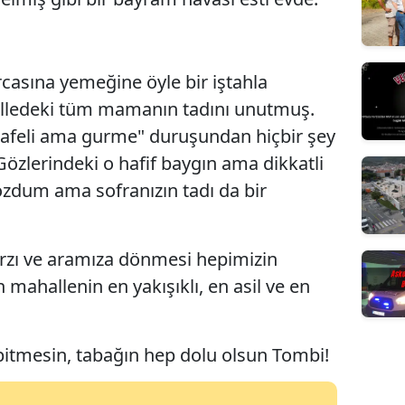
casına yemeğine öyle bir iştahla
alledeki tüm mamanın tadını unutmuş.
safeli ama gurme" duruşundan hiçbir şey
özlerindeki o hafif baygın ama dikkatli
tozdum ama sofranızın tadı da bir
rzı ve aramıza dönmesi hepimizin
mahallenin en yakışıklı, en asil ve en
 bitmesin, tabağın hep dolu olsun Tombi!