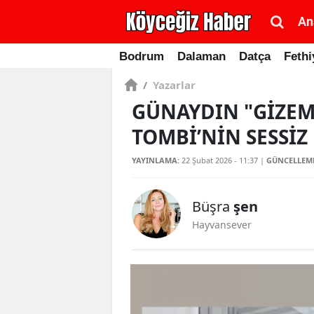
An
Bodrum
Dalaman
Datça
Fethi
/
Yazarlar
GÜNAYDIN "GİZEM
TOMBİ’NİN SESSİ
YAYINLAMA:
22 Şubat 2026 - 11:37
|
GÜNCELLEM
Büşra
şen
Hayvansever