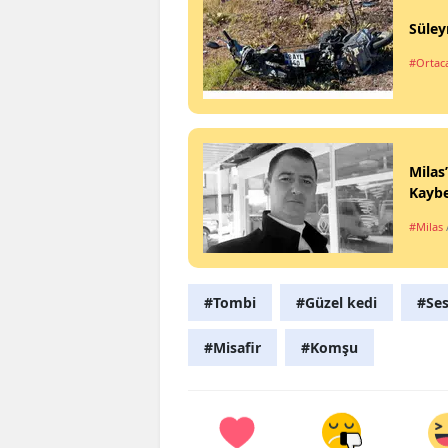
Süley
#Ortac
Milas
Kaybe
#Milas
#Tombi
#Güzel kedi
#Ses
#Misafir
#Komşu