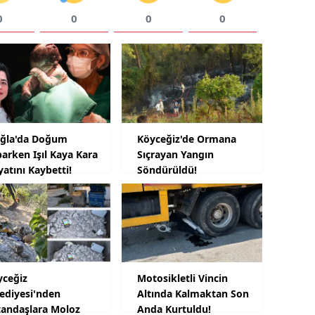
0
0
0
0
ğla'da Doğum
Köyceğiz'de Ormana
arken Işıl Kaya Kara
Sıçrayan Yangın
atını Kaybetti!
Söndürüldü!
yceğiz
Motosikletli Vincin
lediyesi'nden
Altında Kalmaktan Son
tandaşlara Moloz
Anda Kurtuldu!