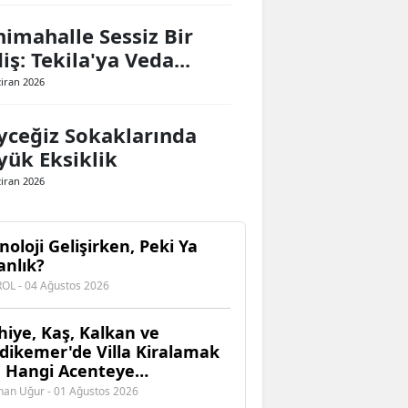
nimahalle Sessiz Bir
iş: Tekila'ya Veda...
ziran 2026
yceğiz Sokaklarında
yük Eksiklik
ziran 2026
noloji Gelişirken, Peki Ya
anlık?
EROL - 04 Ağustos 2026
hiye, Kaş, Kalkan ve
dikemer'de Villa Kiralamak
n Hangi Acenteye
enebilirsiniz?
an Uğur - 01 Ağustos 2026