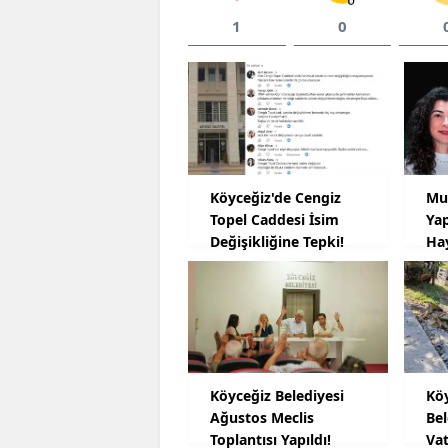
1
0
Köyceğiz'de Cengiz
Mu
Topel Caddesi İsim
Yap
Değişikliğine Tepki!
Hay
Köyceğiz Belediyesi
Kö
Ağustos Meclis
Be
Toplantısı Yapıldı!
Va