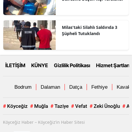
Milas'taki Silahlı Saldırıda 3
Şüpheli Tutuklandı
İLETİŞİM
KÜNYE
Gizlilik Politikası
Hizmet Şartları
Bodrum
Dalaman
Datça
Fethiye
Kavakl
#
Köyceğiz
#
Muğla
#
Taziye
#
Vefat
#
Zeki Ünoğlu
#
Al
Köyceğiz Haber – Köyceğiz’in Haber Sitesi