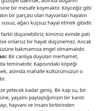
z" gözüyle bakmak, aslında doğanın
ine bir mesafe koymaktır. Köyceğiz gibi
iatın bir parçası olan hayvanları hayatın
 susuz, ağacı kuşsuz hayal etmek gibidir.
 farklı düşünebiliriz; kimimiz evinde pati
z ise onlarsız bir hayat düşünemez. Ancak
in yüzüne bakmamıza engel olmamalıdır.
sı:
Bir canlıya duyulan merhamet,
da teminatıdır. Kapısındaki köpeği
ek, aslında mahalle kültürümüzün o
ir.
ze yetecek kadar geniş. Bir kap su, bir
ine, yaşamı paylaştığımızın bir kanıtı
yı, hayvanı ve insanı birbirinden