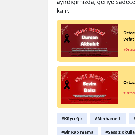
ayırdığımızda, geriye sade
kalır.
Ortac
Vefat 
#Ortac
Ortac
#Ortac
#Köyceğiz
#Merhametli
#Bir Kap mama
#Sessiz okulla