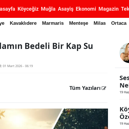
asayfa
Köyceğiz
Muğla
Asayiş
Ekonomi
Magazin
Tek
ye
Kavaklıdere
Marmaris
Menteşe
Milas
Ortaca
elamın Bedeli Bir Kap Su
E:
01 Mart 2026 - 06:19
Ses
Ne
Tüm Yazıları
19 Ha
Kö
Öze
19 Ha