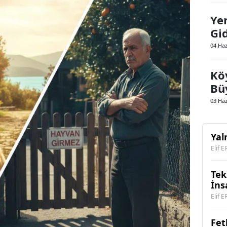
Ye
Gid
04 Ha
Kö
Bü
03 Ha
Yal
Elif 
Tek
İns
Elif 
Fet