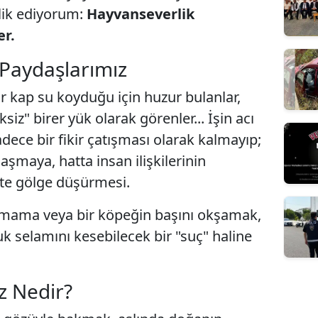
lik ediyorum:
Hayvanseverlik
er.
 Paydaşlarımız
ir kap su koyduğu için huzur bulanlar,
siz" birer yük olarak görenler... İşin acı
sadece bir fikir çatışması olarak kalmayıp;
maya, hatta insan ilişkilerinin
te gölge düşürmesi.
ma mama veya bir köpeğin başını okşamak,
uk selamını kesebilecek bir "suç" haline
z Nedir?