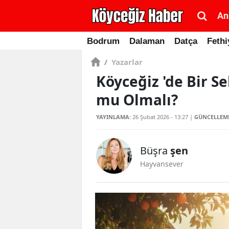
An
Bodrum
Dalaman
Datça
Fethi
/
Yazarlar
Köyceğiz 'de Bir S
mu Olmalı?
YAYINLAMA:
26 Şubat 2026 - 13:27
|
GÜNCELLEM
Büşra
şen
Hayvansever