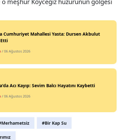
ce o meşhur Köyceğiz huzurunun gölgesi
a Cumhuriyet Mahallesi Yasta: Dursen Akbulut
Etti
a
/ 06 Ağustos 2026
a'da Acı Kayıp: Sevim Balcı Hayatını Kaybetti
a
/ 06 Ağustos 2026
#Merhametsiz
#Bir Kap Su
rımız