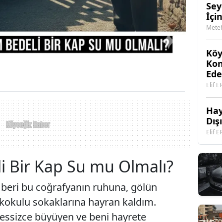
Sey
İçi
Güv
Meteh
Köy
Kon
Ede
Elif 
Hay
Dış
Elif 
i Bir Kap Su mu Olmalı?
 beri bu coğrafyanın ruhuna, gölün
kokulu sokaklarına hayran kaldım.
sessizce büyüyen ve beni hayrete