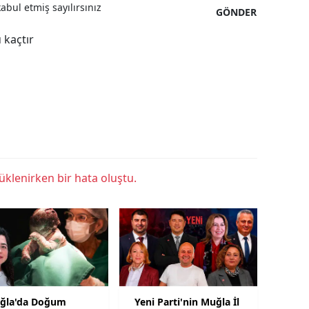
bul etmiş sayılırsınız
GÖNDER
 kaçtır
klenirken bir hata oluştu.
ğla'da Doğum
Yeni Parti'nin Muğla İl