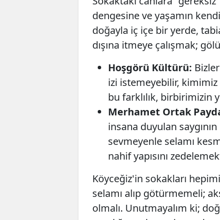
​Sokaktaki canlara "gereksi
dengesine ve yaşamın kendis
doğayla iç içe bir yerde, tab
dışına itmeye çalışmak; gölü
Hoşgörü Kültürü:
Bizler
izi istemeyebilir, kimimi
bu farklılık, birbirimiz
Merhamet Ortak Payda
insana duyulan saygının 
sevmeyenle selamı kesm
nahif yapısını zedelemekt
​Köyceğiz'in sokakları hepimi
selamı alıp götürmemeli; aks
olmalı. Unutmayalım ki; doğa