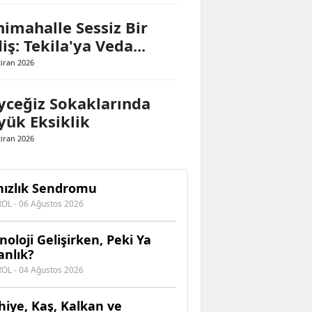
nimahalle Sessiz Bir
iş: Tekila'ya Veda...
ziran 2026
yceğiz Sokaklarında
yük Eksiklik
ziran 2026
nızlık Sendromu
EROL - 06 Ağustos 2026
noloji Gelişirken, Peki Ya
anlık?
EROL - 04 Ağustos 2026
hiye, Kaş, Kalkan ve