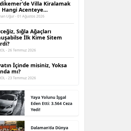
dikemer'de Villa Kiralamak
n Hangi Acenteye
enebilirsiniz?
an Uğur - 01 Ağustos 2026
ceğiz, Sığla Ağaçları
uşabilse İlk Kime Sitem
rdi?
EROL - 26 Temmuz 2026
atın İçinde misiniz, Yoksa
ında mı?
EROL - 23 Temmuz 2026
Yaya Yolunu İşgal
Eden Etti: 3.564 Ceza
Yedi!
Dalaman’da Dünya