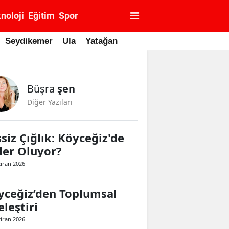
noloji
Eğitim
Spor
Seydikemer
Ula
Yatağan
Büşra
şen
Diğer Yazıları
siz Çığlık: Köyceğiz'de
ler Oluyor?
ziran 2026
yceğiz’den Toplumsal
leştiri
ziran 2026