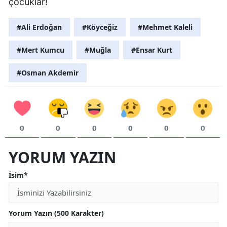
çocuklar!
#Ali Erdoğan
#Köyceğiz
#Mehmet Kaleli
#Mert Kumcu
#Muğla
#Ensar Kurt
#Osman Akdemir
0
0
0
0
0
0
YORUM YAZIN
İsim*
Yorum Yazın (500 Karakter)