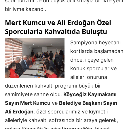
spor turizmi de bu büyük buluşmayla birlikte yeni
bir ivme kazandı.
Mert Kumcu ve Ali Erdoğan Özel
Sporcularla Kahvaltıda Buluştu
Şampiyona heyecanı
kortlarda başlamadan
önce, ilçeye gelen
konuk sporcular ve
aileleri onuruna
düzenlenen kahvaltı programı büyük bir
samimiyete sahne oldu.
Köyceğiz Kaymakamı
Sayın Mert Kumcu
ve
Belediye Başkanı Sayın
Ali Erdoğan
, özel sporcularımız ve kıymetli
aileleriyle kahvaltı sofrasında bir araya gelerek,
onlara Köyceğiz’in misafirperverliğini bizzat