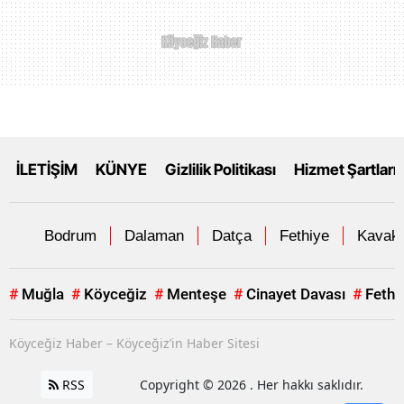
İLETİŞİM
KÜNYE
Gizlilik Politikası
Hizmet Şartları
Bodrum
Dalaman
Datça
Fethiye
Kavakl
#
Muğla
#
Köyceğiz
#
Menteşe
#
Cinayet Davası
#
Fethi
Köyceğiz Haber – Köyceğiz’in Haber Sitesi
RSS
Copyright © 2026 . Her hakkı saklıdır.