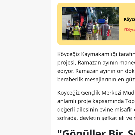
Köyce
#Köyce
Köyceğiz Kaymakamlığı tarafınd
projesi, Ramazan ayının manev
ediyor. Ramazan ayının on doku
beraberlik mesajlarının en güz
Köyceğiz Gençlik Merkezi Müdür
anlamlı proje kapsamında Topa
değerli ailesinin evine misafir 
sofrada, devletin şefkat eli ve 
"Gönüller Bir, S