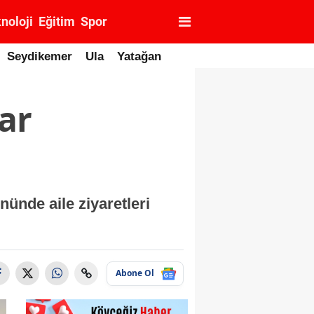
noloji
Eğitim
Spor
Seydikemer
Ula
Yatağan
tar
nünde aile ziyaretleri
Abone Ol