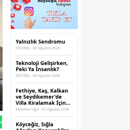
Yalnızlık Sendromu
Elif EROL - 06 Ağustos 2026
Teknoloji Gelişirken,
Peki Ya İnsanlık?
Elif EROL - 04 Ağustos 2026
Fethiye, Kaş, Kalkan
ve Seydikemer'de
Villa Kiralamak İçin
Hangi Acenteye
Metehan Uğur - 01 Ağustos 2026
Güvenebilirsiniz?
tan Gönder
Köyceğiz, Sığla