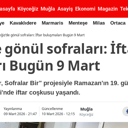
asayfa
Köyceğiz
Muğla
Asayiş
Ekonomi
Magazin
Tek
ye
Kavaklıdere
Marmaris
Menteşe
Milas
Ortaca
ğiz’de gönül sofraları: İftar buluşmaları Bugün 9 Mart
 gönül sofraları: İf
ı Bugün 9 Mart
, Sofralar Bir" projesiyle Ramazan’ın 19. gü
i'nde iftar coşkusu yaşandı.
Muğla
Yayınlanma
Güncellenme
09 Mart 2026 - 21:47
10 Mart 2026 - 12:15
Köyceğiz