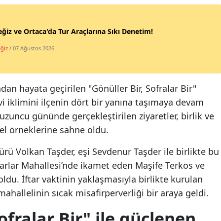
ğiz ve Ortaca'da Tur Araçlarına Sıkı Denetim!
ğiz
/ 07 Ağustos 2026
an hayata geçirilen "Gönüller Bir, Sofralar Bir"
i iklimini ilçenin dört bir yanına taşımaya devam
zuncu gününde gerçekleştirilen ziyaretler, birlik ve
el örneklerine sahne oldu.
ü Volkan Taşder, eşi Sevdenur Taşder ile birlikte bu
rlar Mahallesi’nde ikamet eden Maşife Terkos ve
oldu. İftar vaktinin yaklaşmasıyla birlikte kurulan
mahallelinin sıcak misafirperverliği bir araya geldi.
ofralar Bir" ile güçlenen