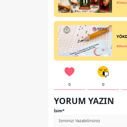
#Datça
YÖKD
#Ment
0
0
YORUM YAZIN
İsim*