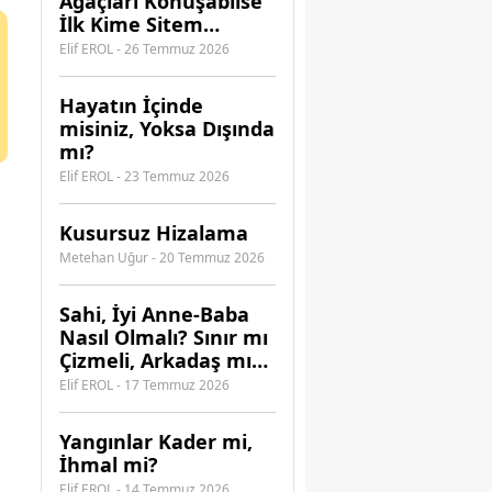
Ağaçları Konuşabilse
İlk Kime Sitem
Ederdi?
Elif EROL - 26 Temmuz 2026
Hayatın İçinde
misiniz, Yoksa Dışında
mı?
Elif EROL - 23 Temmuz 2026
Kusursuz Hizalama
Metehan Uğur - 20 Temmuz 2026
​Sahi, İyi Anne-Baba
Nasıl Olmalı? Sınır mı
Çizmeli, Arkadaş mı
Olmalı?
Elif EROL - 17 Temmuz 2026
Yangınlar Kader mi,
İhmal mi?
Elif EROL - 14 Temmuz 2026