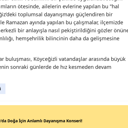
mların ötesinde, ailelerin evlerine yapılan bu "hal
eğiz’deki toplumsal dayanışmayı güçlendiren bir
ikle Ramazan ayında yapılan bu çalışmalar, ilçemizde
kezli bir anlayışla nasıl pekiştirildiğini gözler önün
mlılığı, hemşehrilik bilincinin daha da gelişmesine
tar buluşması, Köyceğizli vatandaşlar arasında büyük
rojenin sonraki günlerde de hız kesmeden devam
i
'da Doğa İçin Anlamlı Dayanışma Konseri!