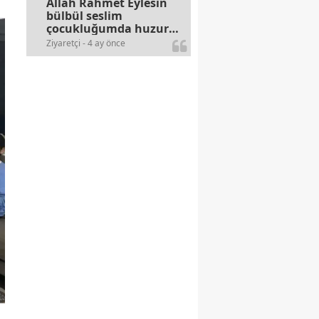
Allah Rahmet Eylesin
bülbül seslim
çocukluğumda huzur
olurdu evimize.
Ziyaretçi - 4 ay önce
Ablamla bağıra bağıra
okurduk bu ilahiyi
yasimiž 15 16
civarlarında..