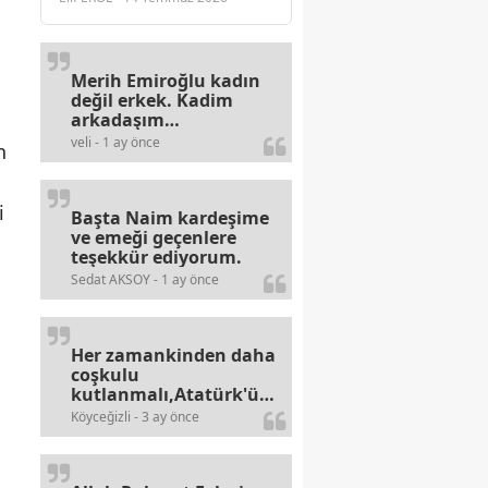
Merih Emiroğlu kadın
değil erkek. Kadim
arkadaşım
haberinizdeki hataya
veli - 1 ay önce
n
gayb den
gülümsüyordur.
i
Başta Naim kardeşime
ve emeği geçenlere
teşekkür ediyorum.
Sedat AKSOY - 1 ay önce
Her zamankinden daha
coşkulu
kutlanmalı,Atatürk'ün
bayramlarına olan
Köyceğizli - 3 ay önce
alerjileri bitmez,bahane
arayan illaki bulur.