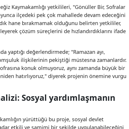
ğiz Kaymakamlığı yetkilileri, "Gönüller Bir, Sofralar
boyunca ilçedeki pek çok mahallede devam edeceğini
adık hane bırakmamak olduğunu belirten yetkililer,
inleyerek çözüm süreçlerini de hızlandırdıklarını ifade
ında yaptığı değerlendirmede; "Ramazan ayı,
omşuluk ilişkilerinin pekiştiği müstesna zamanlardır.
r sofrasına konuk olmuyoruz, aynı zamanda büyük bir
niden hatırlıyoruz," diyerek projenin önemine vurgu
alizi: Sosyal yardımlaşmanın
kamlığın yürüttüğü bu proje, sosyal devlet
adar etkili ve samimi bir şekilde uygulanabileceğini