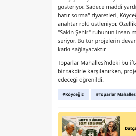
gösteriyor. Sadece maddi yardı
hatır sorma" ziyaretleri, Köyc
anahtar rolü üstleniyor. Özell
"Sakin Şehir" ruhunun insan mer
seriyor. Bu tür projelerin deva
katkı sağlayacaktır.
Toparlar Mahallesi’ndeki bu if
bir takdirle karşılanırken, p
edeceği öğrenildi.
#Köyceğiz
#Toparlar Mahalles
Datça