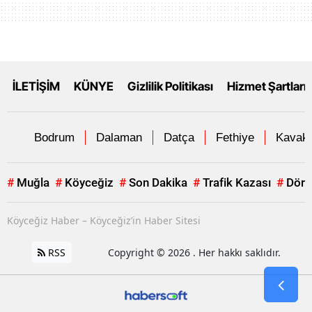
İLETİŞİM
KÜNYE
Gizlilik Politikası
Hizmet Şartları
Bodrum
Dalaman
Datça
Fethiye
Kavakl
#
Muğla
#
Köyceğiz
#
Son Dakika
#
Trafik Kazası
#
Dört
Köyceğiz Haber – Köyceğiz’in Haber Sitesi
RSS
Copyright © 2026 . Her hakkı saklıdır.