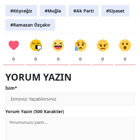
#Köyceğiz
#Muğla
#Ak Parti
#Siyaset
#Ramazan Özçakır
0
0
0
0
0
0
YORUM YAZIN
İsim*
Yorum Yazın (500 Karakter)