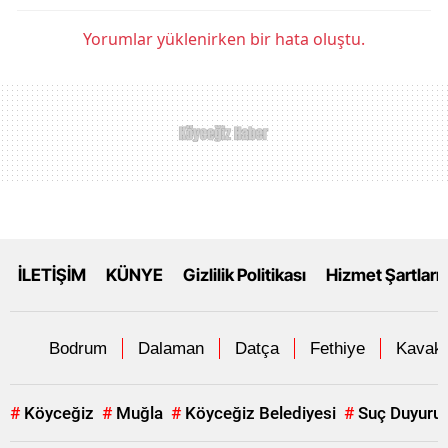
Yorumlar yüklenirken bir hata oluştu.
İLETİŞİM
KÜNYE
Gizlilik Politikası
Hizmet Şartları
Bodrum
Dalaman
Datça
Fethiye
Kavakl
#
Köyceğiz
#
Muğla
#
Köyceğiz Belediyesi
#
Suç Duyuru