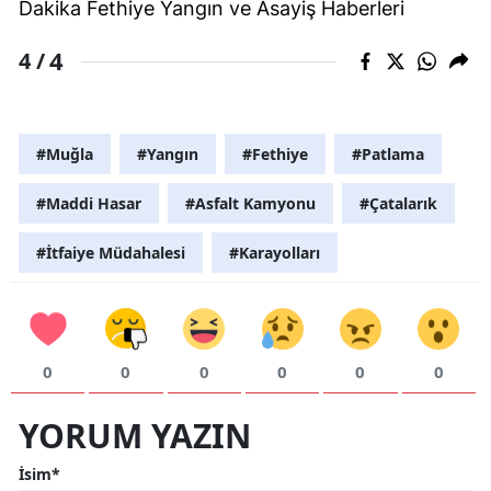
Dakika Fethiye Yangın ve Asayiş Haberleri
4
4 /
#Muğla
#Yangın
#Fethiye
#Patlama
#Maddi Hasar
#Asfalt Kamyonu
#Çatalarık
#İtfaiye Müdahalesi
#Karayolları
0
0
0
0
0
0
YORUM YAZIN
İsim*