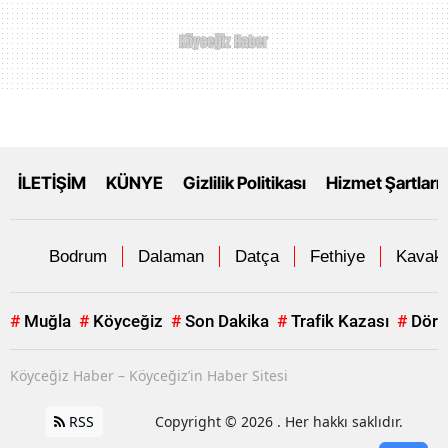
İLETİŞİM
KÜNYE
Gizlilik Politikası
Hizmet Şartları
Bodrum
Dalaman
Datça
Fethiye
Kavakl
#
Muğla
#
Köyceğiz
#
Son Dakika
#
Trafik Kazası
#
Dört
Köyceğiz Haber – Köyceğiz’in Haber Sitesi
RSS
Copyright © 2026 . Her hakkı saklıdır.