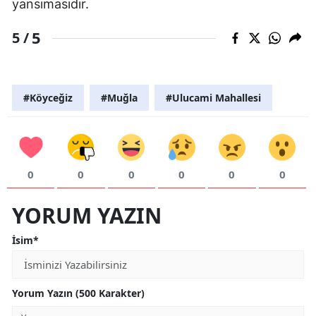
yansımasıdır.
5
5 /
#Köyceğiz
#Muğla
#Ulucami Mahallesi
0
0
0
0
0
0
YORUM YAZIN
İsim*
Yorum Yazın (500 Karakter)