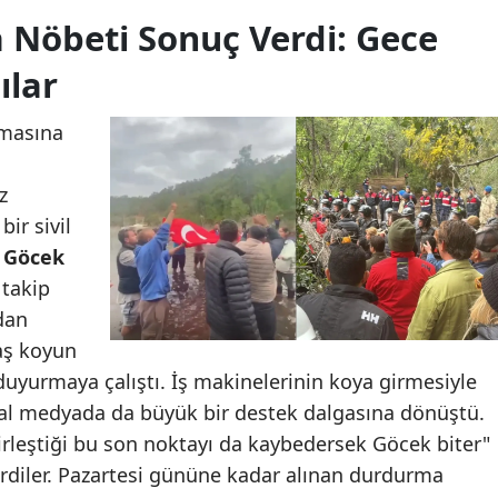
 Nöbeti Sonuç Verdi: Gece
ılar
masına
z
ir sivil
.
Göcek
takip
dan
aş koyun
 duyurmaya çalıştı. İş makinelerinin koya girmesiyle
syal medyada da büyük bir destek dalgasına dönüştü.
birleştiği bu son noktayı da kaybedersek Göcek biter"
etirdiler. Pazartesi gününe kadar alınan durdurma