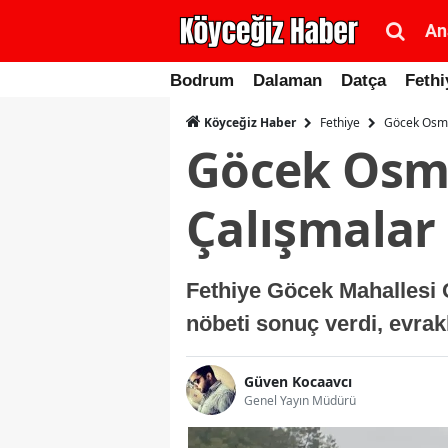
An
Bodrum
Dalaman
Datça
Fethi
Fethiye
Göcek Osma
Köyceğiz Haber
Göcek Osma
Çalışmalar
Fethiye Göcek Mahallesi 
nöbeti sonuç verdi, evrakl
Güven Kocaavcı
Genel Yayın Müdürü