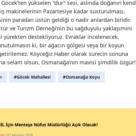
 Göcek’ten yükselen "dur" sesi, aslında doğanın kend
iş makinelerinin Pazartesiye kadar susturulması,
nin paradan üstün geldiği o nadir anlardan biridir.
ltür ve Turizm Derneği’nin bu sağduyulu yaklaşımını
ni yürekten destekliyoruz. Evraklar incelenecek,
utulmasın ki, bir ağacın gölgesi veya bir koyun
i getirilemez. Köyceğiz Haber olarak sürecin sonuna
ına selam olsun, Osmanağa’nın mavisi şimdilik özgür!
m
#Göcek Mahallesi
#Osmanağa Koyu
İL İçin Menteşe Nüfus Müdürlüğü Açık Olacak!
eşe
/ 07 Ağustos 2026