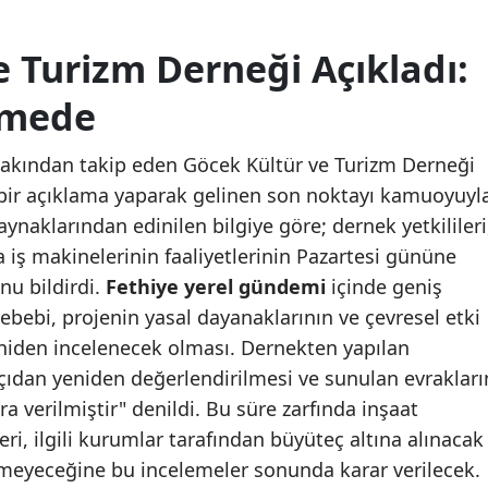
 Turizm Derneği Açıkladı:
emede
akından takip eden Göcek Kültür ve Turizm Derneği
smi bir açıklama yaparak gelinen son noktayı kamuoyuyl
ynaklarından edinilen bilgiye göre; dernek yetkilileri
iş makinelerinin faaliyetlerinin Pazartesi gününe
u bildirdi.
Fethiye yerel gündemi
içinde geniş
ebebi, projenin yasal dayanaklarının ve çevresel etki
niden incelenecek olması. Dernekten yapılan
çıdan yeniden değerlendirilmesi ve sunulan evrakları
a verilmiştir" denildi. Bu süre zarfında inşaat
leri, ilgili kurumlar tarafından büyüteç altına alınacak
meyeceğine bu incelemeler sonunda karar verilecek.