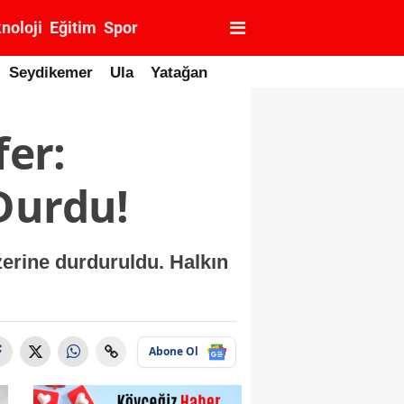
noloji
Eğitim
Spor
Seydikemer
Ula
Yatağan
er:
Durdu!
erine durduruldu. Halkın
Abone Ol