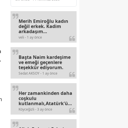
Merih Emiroğlu kadın
değil erkek. Kadim
arkadaşım
haberinizdeki hataya
veli - 1 ay önce
gayb den
gülümsüyordur.
a
Başta Naim kardeşime
,
ve emeği geçenlere
teşekkür ediyorum.
Sedat AKSOY - 1 ay önce
Her zamankinden daha
coşkulu
n
kutlanmalı,Atatürk'ün
bayramlarına olan
Köyceğizli - 3 ay önce
alerjileri bitmez,bahane
arayan illaki bulur.