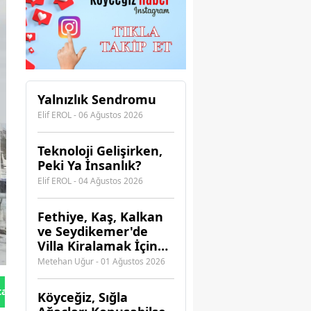
Yalnızlık Sendromu
Elif EROL - 06 Ağustos 2026
Teknoloji Gelişirken,
Peki Ya İnsanlık?
Elif EROL - 04 Ağustos 2026
Fethiye, Kaş, Kalkan
ve Seydikemer'de
Villa Kiralamak İçin
Hangi Acenteye
Metehan Uğur - 01 Ağustos 2026
Güvenebilirsiniz?
tan Gönder
Köyceğiz, Sığla