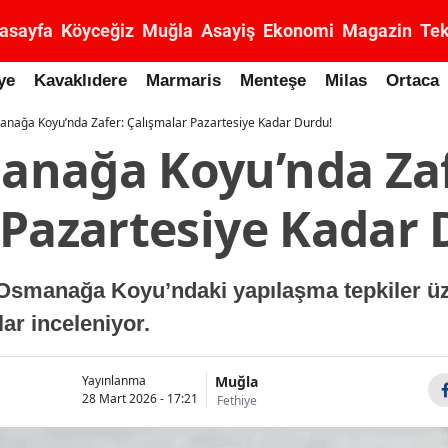
asayfa
Köyceğiz
Muğla
Asayiş
Ekonomi
Magazin
Tek
ye
Kavaklıdere
Marmaris
Menteşe
Milas
Ortaca
nağa Koyu’nda Zafer: Çalışmalar Pazartesiye Kadar Durdu!
nağa Koyu’nda Zaf
 Pazartesiye Kadar 
Osmanağa Koyu’ndaki yapılaşma tepkiler üz
ar inceleniyor.
Muğla
Yayınlanma
28 Mart 2026 - 17:21
Fethiye