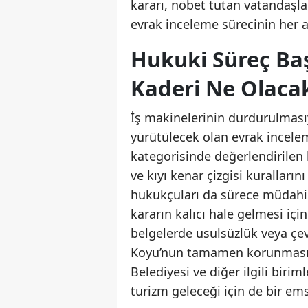
kararı, nöbet tutan vatandaşlar
evrak inceleme sürecinin her aş
Hukuki Süreç Ba
Kaderi Ne Olaca
İş makinelerinin durdurulmasıy
yürütülecek olan evrak incelem
kategorisinde değerlendirilen b
ve kıyı kenar çizgisi kuralları
hukukçuları da sürece müdahil
kararın kalıcı hale gelmesi için
belgelerde usulsüzlük veya çev
Koyu’nun tamamen korunması y
Belediyesi ve diğer ilgili biri
turizm geleceği için de bir ems