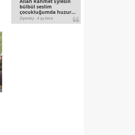
Allah Rahmet Eylesin
bülbül seslim
çocukluğumda huzur
olurdu evimize.
Ziyaretçi - 4 ay önce
Ablamla bağıra bağıra
okurduk bu ilahiyi
yasimiž 15 16
civarlarında..