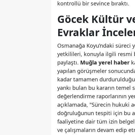
kontrollü bir sevince bıraktı.
Göcek Kültür ve
Evraklar İncel
Osmanağa Koyu’ndaki süreci y
yetkilileri, konuyla ilgili re
paylaştı.
Muğla yerel haber
ka
yapılan görüşmeler sonucunda 
kadar tamamen durdurulduğun
yankı bulan bu kararın temel s
değerlendirme raporlarının ye
açıklamada, "Sürecin hukuki a
doğruluğunun tespiti için bu ar
faaliyetine dair tüm izin belge
ve çalışmaların devam edip et