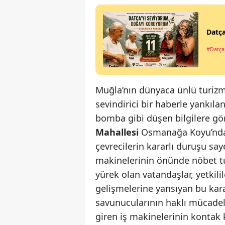
Datça
#Datça
Muğla’nın dünyaca ünlü turizm
sevindirici bir haberle yankıla
bomba gibi düşen bilgilere gör
Mahallesi
Osmanağa Koyu’nda b
çevrecilerin kararlı duruşu say
makinelerinin önünde nöbet t
yürek olan vatandaşlar, yetkili
gelişmelerine yansıyan bu kar
savunucularının haklı mücadele
giren iş makinelerinin kontak 