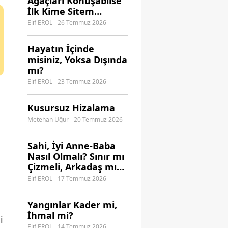
Ağaçları Konuşabilse
İlk Kime Sitem
Ederdi?
Elif EROL - 26 Temmuz 2026
Hayatın İçinde
misiniz, Yoksa Dışında
mı?
Elif EROL - 23 Temmuz 2026
Kusursuz Hizalama
Metehan Uğur - 20 Temmuz 2026
​Sahi, İyi Anne-Baba
Nasıl Olmalı? Sınır mı
Çizmeli, Arkadaş mı
Olmalı?
Elif EROL - 17 Temmuz 2026
Yangınlar Kader mi,
İhmal mi?
i
Elif EROL - 14 Temmuz 2026