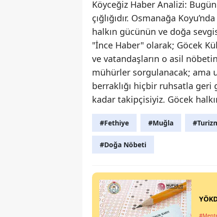
Köyceğiz Haber Analizi: Bugün
çığlığıdır. Osmanağa Koyu’nda 
halkın gücünün ve doğa sevgisi
"İnce Haber" olarak; Göcek Kü
ve vatandaşların o asil nöbeti
mühürler sorgulanacak; ama un
berraklığı hiçbir ruhsatla ger
kadar takipçisiyiz. Göcek halk
#Fethiye
#Muğla
#Turiz
#Doğa Nöbeti
YÖKD
#Ment