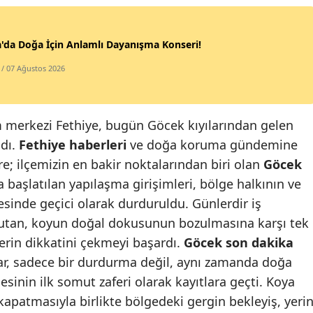
'da Doğa İçin Anlamlı Dayanışma Konseri!
/ 07 Ağustos 2026
 merkezi Fethiye, bugün Göcek kıyılarından gelen
ndı.
Fethiye haberleri
ve doğa koruma gündemine
e; ilçemizin en bakir noktalarından biri olan
Göcek
aşlatılan yapılaşma girişimleri, bölge halkının ve
esinde geçici olarak durduruldu. Günlerdir iş
utan, koyun doğal dokusunun bozulmasına karşı tek
lerin dikkatini çekmeyi başardı.
Göcek son dakika
ar, sadece bir durdurma değil, aynı zamanda doğa
sinin ilk somut zaferi olarak kayıtlara geçti. Koya
kapatmasıyla birlikte bölgedeki gergin bekleyiş, yerin