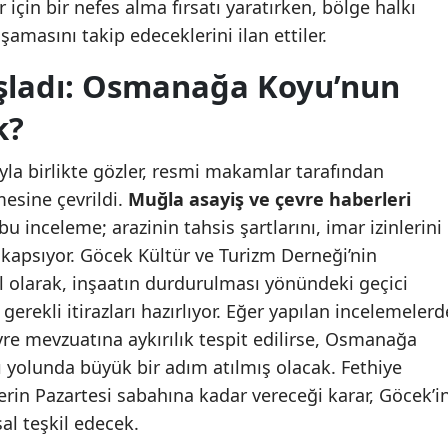
 için bir nefes alma fırsatı yaratırken, bölge halkı
amasını takip edeceklerini ilan ettiler.
şladı: Osmanağa Koyu’nun
k?
la birlikte gözler, resmi makamlar tarafından
esine çevrildi.
Muğla asayiş ve çevre haberleri
u inceleme; arazinin tahsis şartlarını, imar izinlerini
nı kapsıyor. Göcek Kültür ve Turizm Derneği’nin
 olarak, inşaatın durdurulması yönündeki geçici
 gerekli itirazları hazırlıyor. Eğer yapılan incelemelerd
re mevzuatına aykırılık tespit edilirse, Osmanağa
olunda büyük bir adım atılmış olacak. Fethiye
mlerin Pazartesi sabahına kadar vereceği karar, Göcek’i
al teşkil edecek.