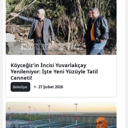
Köyceğiz'in İncisi Yuvarlakçay
Yenileniyor: İşte Yeni Yüzüyle Tatil
Cenneti!
Belediye
27 Şubat 2026