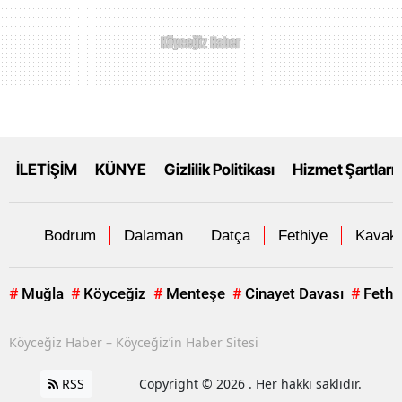
İLETİŞİM
KÜNYE
Gizlilik Politikası
Hizmet Şartları
Bodrum
Dalaman
Datça
Fethiye
Kavakl
#
Muğla
#
Köyceğiz
#
Menteşe
#
Cinayet Davası
#
Fethi
Köyceğiz Haber – Köyceğiz’in Haber Sitesi
RSS
Copyright © 2026 . Her hakkı saklıdır.