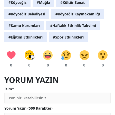
#Köyceğiz
#Muğla
#Kültür Sanat
#Köyceğiz Belediyesi
#Köyceğiz Kaymakamlığı
#Kamu Kurumları
#Haftalık Etkinlik Takvimi
#Eğitim Etkinlikleri
#Spor Etkinlikleri
0
0
0
0
0
0
YORUM YAZIN
İsim*
Yorum Yazın (500 Karakter)