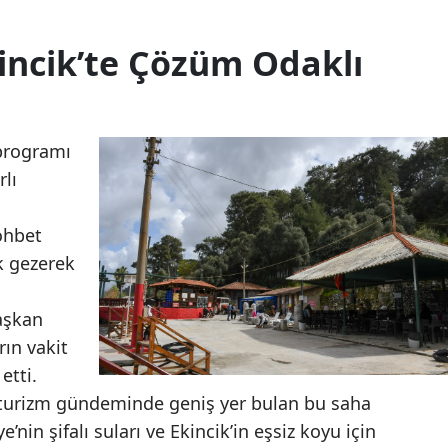
kincik’te Çözüm Odaklı
 programı
rlı
ohbet
k gezerek
Başkan
ın vakit
etti.
turizm gündeminde geniş yer bulan bu saha
e’nin şifalı suları ve Ekincik’in eşsiz koyu için