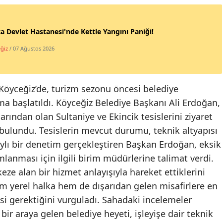
a Devlet Hastanesi'nde Kettle Yangını Paniği!
ğiz
/ 07 Ağustos 2026
 Köyceğiz’de, turizm sezonu öncesi belediye
ma başlatıldı. Köyceğiz Belediye Başkanı Ali Erdoğan,
rından olan Sultaniye ve Ekincik tesislerini ziyaret
bulundu. Tesislerin mevcut durumu, teknik altyapısı
aylı bir denetim gerçekleştiren Başkan Erdoğan, eksik
lanması için ilgili birim müdürlerine talimat verdi.
e alan bir hizmet anlayışıyla hareket ettiklerini
em yerel halka hem de dışarıdan gelen misafirlere en
i gerektiğini vurguladı. Sahadaki incelemeler
 bir araya gelen belediye heyeti, işleyişe dair teknik