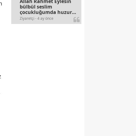
Allah Rahmet Eylesin
n
bülbül seslim
çocukluğumda huzur
olurdu evimize.
Ziyaretçi - 4 ay önce
Ablamla bağıra bağıra
okurduk bu ilahiyi
yasimiž 15 16
civarlarında..
z
e