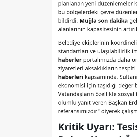
planlanan yeni düzenlemeler 
bu bölgelerdeki çevre düzenlem
bildirdi.
Muğla son dakika
gel
alanlarının kapasitesinin artı
Belediye ekiplerinin koordineli
standartları ve ulaşılabilirlik 
haberler
portalımızda daha önc
ziyaretleri aksaklıkların tesp
haberleri
kapsamında, Sultaniye
ekonomisi için taşıdığı değer b
Vatandaşların özellikle sosyal 
olumlu yanıt veren Başkan Er
referansımızdır" diyerek çalışma
Kritik Uyarı: Tes