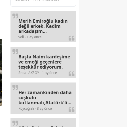
Merih Emiroğlu kadın
değil erkek. Kadim
arkadaşım
haberinizdeki hataya
veli - 1 ay önce
gayb den
gülümsüyordur.
Başta Naim kardeşime
ve emeği geçenlere
teşekkür ediyorum.
Sedat AKSOY - 1 ay önce
Her zamankinden daha
coşkulu
kutlanmalı,Atatürk'ün
bayramlarına olan
Köyceğizli - 3 ay önce
alerjileri bitmez,bahane
arayan illaki bulur.