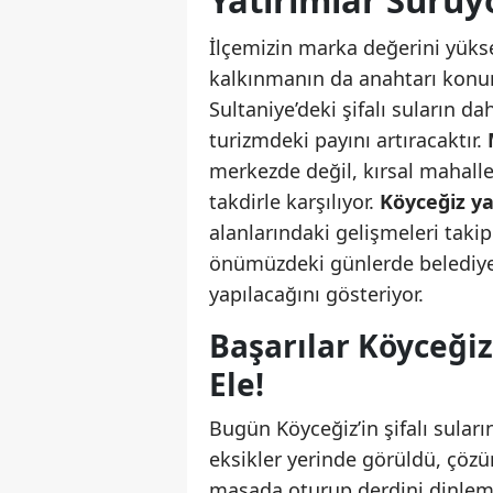
Yatırımlar Sürüy
İlçemizin marka değerini yükse
kalkınmanın da anahtarı konu
Sultaniye’deki şifalı suların da
turizmdeki payını artıracaktır.
merkezde değil, kırsal mahalle
takdirle karşılıyor.
Köyceğiz y
alanlarındaki gelişmeleri taki
önümüzdeki günlerde belediyen
yapılacağını gösteriyor.
Başarılar Köyceğiz
Ele!
Bugün Köyceğiz’in şifalı suları
eksikler yerinde görüldü, çözü
masada oturup derdini dinleme