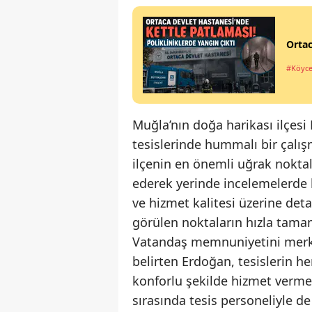
Ortac
#Köyce
Muğla’nın doğa harikası ilçesi
tesislerinde hummalı bir çalış
ilçenin en önemli uğrak noktala
ederek yerinde incelemelerde 
ve hizmet kalitesi üzerine det
görülen noktaların hızla tamam
Vatandaş memnuniyetini merkez
belirten Erdoğan, tesislerin h
konforlu şekilde hizmet vermes
sırasında tesis personeliyle de