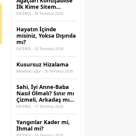
Ağaçları Konuşabilse
İlk Kime Sitem
Ederdi?
Elif EROL - 26 Temmuz 2026
Hayatın İçinde
misiniz, Yoksa Dışında
mı?
Elif EROL - 23 Temmuz 2026
Kusursuz Hizalama
Metehan Uğur - 20 Temmuz 2026
​Sahi, İyi Anne-Baba
Nasıl Olmalı? Sınır mı
Çizmeli, Arkadaş mı
Olmalı?
Elif EROL - 17 Temmuz 2026
Yangınlar Kader mi,
İhmal mi?
Elif EROL - 14 Temmuz 2026