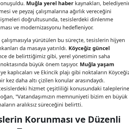
konuşuldu.
Muğla yerel haber
kaynakları, belediyeni
esi ve peyzaj çalışmalarına ağırlık vereceğini
işmeleri doğrultusunda, tesislerdeki dinlenme
rılması ve modernizasyonu hedefleniyor.
 çalışmasıyla yürütülen bu süreçte, tesislerin hijyen
imkanları da masaya yatırıldı.
Köyceğiz güncel
e de belirttiğimiz gibi, yerel yönetimin saha
iti noktasında büyük önem taşıyor.
Muğla yaşam
 kaplıcaları ve Ekincik plajı gibi noktaların Köyceği
ir kez daha altı çizilen konular arasındaydı.
tesislerdeki hizmet çeşitliliği konusundaki taleplerin
doğan, "Vatandaşımızın memnuniyeti bizim en büyük
ların aralıksız süreceğini belirtti.
islerin Korunması ve Düzenli