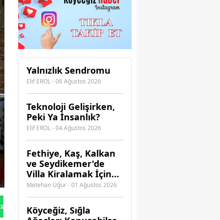
Yalnızlık Sendromu
Elif EROL - 06 Ağustos 2026
Teknoloji Gelişirken,
Peki Ya İnsanlık?
Elif EROL - 04 Ağustos 2026
Fethiye, Kaş, Kalkan
ve Seydikemer'de
Villa Kiralamak İçin
Hangi Acenteye
Metehan Uğur - 01 Ağustos 2026
Güvenebilirsiniz?
tan Gönder
Köyceğiz, Sığla