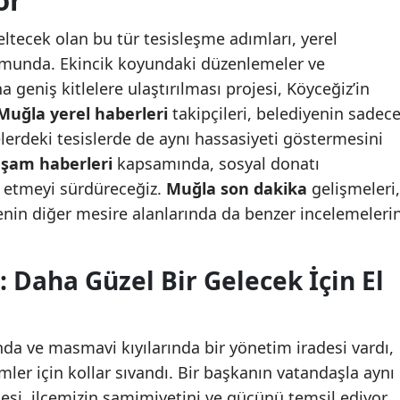
or
ltecek olan bu tür tesisleşme adımları, yerel
munda. Ekincik koyundaki düzenlemeler ve
ha geniş kitlelere ulaştırılması projesi, Köyceğiz’in
Muğla yerel haberleri
takipçileri, belediyenin sadec
lerdeki tesislerde de aynı hassasiyeti göstermesini
aşam haberleri
kapsamında, sosyal donatı
p etmeyi sürdüreceğiz.
Muğla son dakika
gelişmeleri,
in diğer mesire alanlarında da benzer incelemeleri
: Daha Güzel Bir Gelecek İçin El
nda ve masmavi kıyılarında bir yönetim iradesi vardı,
mler için kollar sıvandı. Bir başkanın vatandaşla aynı
si, ilçemizin samimiyetini ve gücünü temsil ediyor.