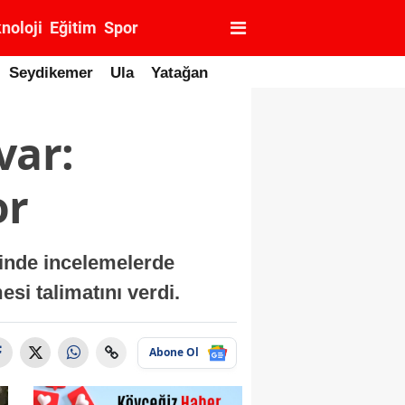
noloji
Eğitim
Spor
Seydikemer
Ula
Yatağan
var:
or
rinde incelemelerde
si talimatını verdi.
Abone Ol