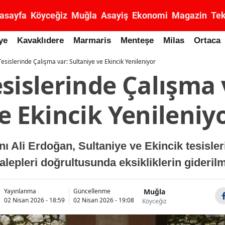
asayfa
Köyceğiz
Muğla
Asayiş
Ekonomi
Magazin
Tek
ye
Kavaklıdere
Marmaris
Menteşe
Milas
Ortaca
esislerinde Çalışma var: Sultaniye ve Ekincik Yenileniyor
sislerinde Çalışma 
e Ekincik Yenileniy
ı Ali Erdoğan, Sultaniye ve Ekincik tesisle
lepleri doğrultusunda eksikliklerin giderilme
Muğla
Yayınlanma
Güncellenme
02 Nisan 2026 - 18:59
02 Nisan 2026 - 19:08
Köyceğiz