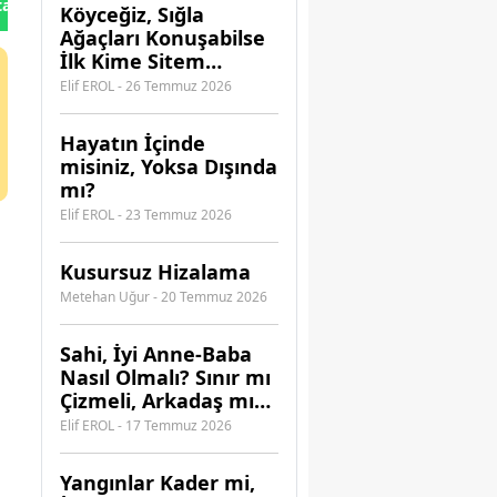
tan Gönder
Köyceğiz, Sığla
Ağaçları Konuşabilse
İlk Kime Sitem
Ederdi?
Elif EROL - 26 Temmuz 2026
Hayatın İçinde
misiniz, Yoksa Dışında
mı?
Elif EROL - 23 Temmuz 2026
Kusursuz Hizalama
Metehan Uğur - 20 Temmuz 2026
​Sahi, İyi Anne-Baba
Nasıl Olmalı? Sınır mı
Çizmeli, Arkadaş mı
Olmalı?
Elif EROL - 17 Temmuz 2026
Yangınlar Kader mi,