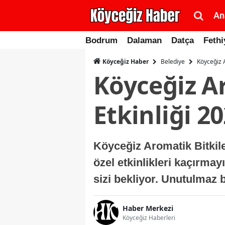
An
Bodrum
Dalaman
Datça
Fethi
Belediye
Köyceğiz A
Köyceğiz Haber
Köyceğiz Ar
Etkinliği 2
Köyceğiz Aromatik Bitkiler
özel etkinlikleri kaçırma
sizi bekliyor. Unutulmaz b
Haber Merkezi
Köyceğiz Haberleri