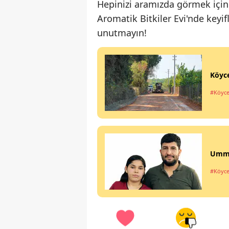
Hepinizi aramızda görmek için 
Aromatik Bitkiler Evi'nde keyif
unutmayın!
Köyce
#Köyce
Ummuh
#Köyce