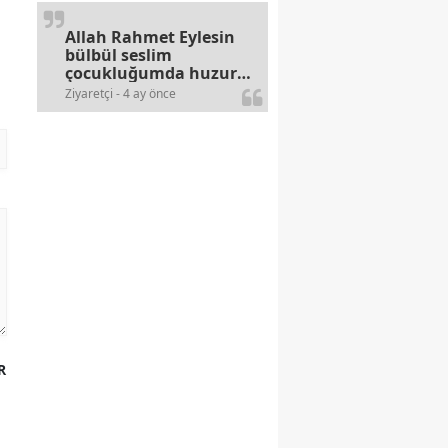
arayan illaki bulur.
Allah Rahmet Eylesin
bülbül seslim
çocukluğumda huzur
olurdu evimize.
Ziyaretçi - 4 ay önce
Ablamla bağıra bağıra
okurduk bu ilahiyi
yasimiž 15 16
civarlarında..
R