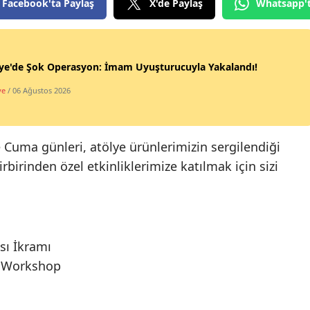
Facebook'ta Paylaş
X'de Paylaş
Whatsapp'
iye'de Şok Operasyon: İmam Uyuşturucuyla Yakalandı!
ye
/ 06 Ağustos 2026
 Cuma günleri, atölye ürünlerimizin sergilendiği
rbirinden özel etkinliklerimize katılmak için sizi
sı İkramı
ı Workshop