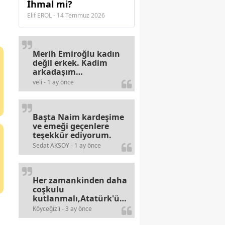
İhmal mi?
Elif EROL - 14 Temmuz 2026
Merih Emiroğlu kadın
değil erkek. Kadim
arkadaşım
haberinizdeki hataya
veli - 1 ay önce
gayb den
gülümsüyordur.
Başta Naim kardeşime
ve emeği geçenlere
teşekkür ediyorum.
Sedat AKSOY - 1 ay önce
Her zamankinden daha
coşkulu
kutlanmalı,Atatürk'ün
bayramlarına olan
Köyceğizli - 3 ay önce
alerjileri bitmez,bahane