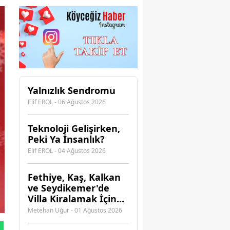
Yalnızlık Sendromu
Elif EROL - 06 Ağustos 2026
Teknoloji Gelişirken,
Peki Ya İnsanlık?
Elif EROL - 04 Ağustos 2026
Fethiye, Kaş, Kalkan
ve Seydikemer'de
Villa Kiralamak İçin
Hangi Acenteye
Metehan Uğur - 01 Ağustos 2026
Güvenebilirsiniz?