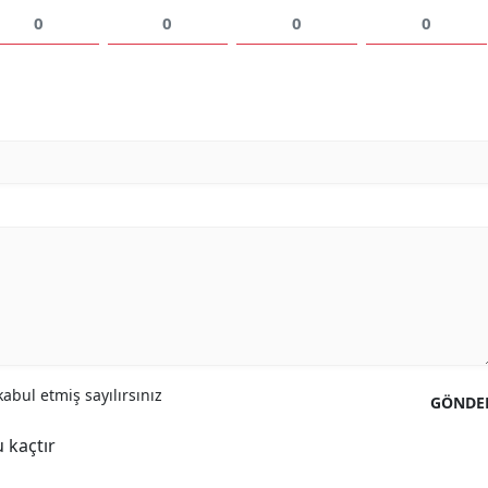
0
0
0
0
abul etmiş sayılırsınız
GÖNDE
 kaçtır