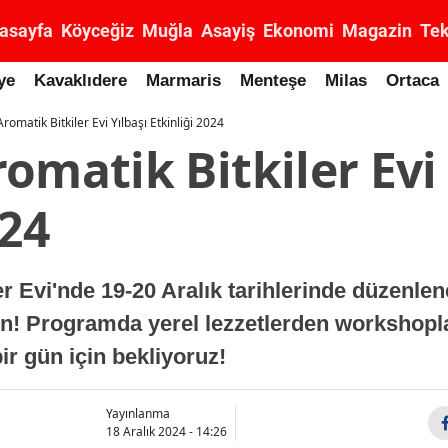
asayfa
Köyceğiz
Muğla
Asayiş
Ekonomi
Magazin
Tek
ye
Kavaklıdere
Marmaris
Menteşe
Milas
Ortaca
romatik Bitkiler Evi Yılbaşı Etkinliği 2024
omatik Bitkiler Evi 
024
 Evi'nde 19-20 Aralık tarihlerinde düzenlene
yın! Programda yerel lezzetlerden workshopla
ir gün için bekliyoruz!
Yayınlanma
18 Aralık 2024 - 14:26