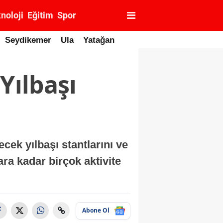
noloji
Eğitim
Spor
Seydikemer
Ula
Yatağan
Yılbaşı
cek yılbaşı stantlarını ve
ra kadar birçok aktivite
Abone Ol