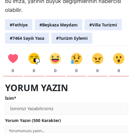
bu imza, yarının büyük değişimlerinin habercisi
olabilir.
#Fethiye
#Beşkaza Meydanı
#Villa Turizmi
#7464 Sayılı Yasa
#Turizm Eylemi
0
0
0
0
0
0
YORUM YAZIN
İsim*
Yorum Yazın (500 Karakter)