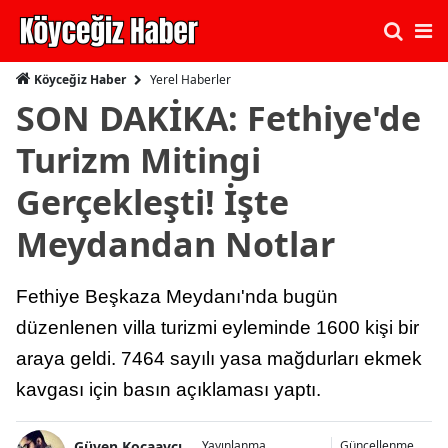
Yerel Haberler
Köyceğiz Haber
SON DAKİKA: Fethiye'de
Turizm Mitingi
Gerçekleşti! İşte
Meydandan Notlar
Fethiye Beşkaza Meydanı'nda bugün
düzenlenen villa turizmi eyleminde 1600 kişi bir
araya geldi. 7464 sayılı yasa mağdurları ekmek
kavgası için basın açıklaması yaptı.
Güven Kocaavcı
Yayınlanma
Güncellenme