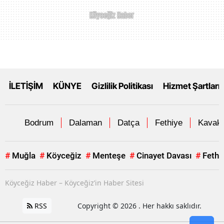
İLETİŞİM
KÜNYE
Gizlilik Politikası
Hizmet Şartları
Bodrum
Dalaman
Datça
Fethiye
Kavakl
#
Muğla
#
Köyceğiz
#
Menteşe
#
Cinayet Davası
#
Fethi
Köyceğiz Haber – Köyceğiz’in Haber Sitesi
RSS
Copyright © 2026 . Her hakkı saklıdır.