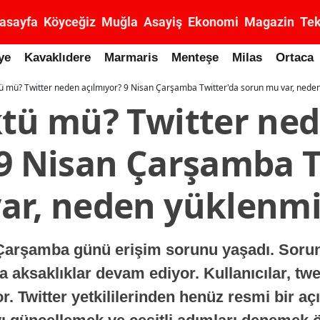
asayfa
Köyceğiz
Muğla
Asayiş
Ekonomi
Magazin
Tek
ye
Kavaklıdere
Marmaris
Menteşe
Milas
Ortaca
tü mü? Twitter neden açılmıyor? 9 Nisan Çarşamba Twitter'da sorun mu var, nede
ktü mü? Twitter ne
 9 Nisan Çarşamba T
ar, neden yüklenm
5 Çarşamba günü erişim sorunu yaşadı. Soru
a aksaklıklar devam ediyor. Kullanıcılar, tw
or. Twitter yetkililerinden henüz resmi bir 