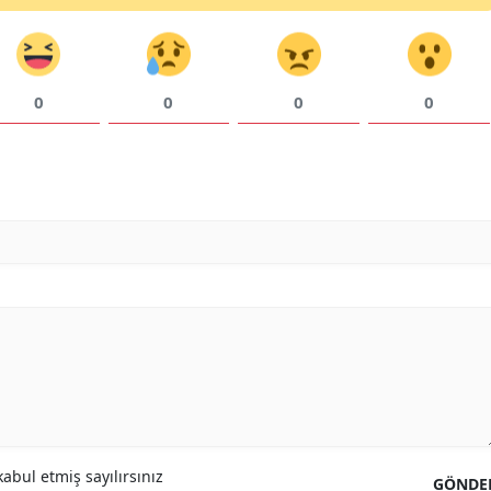
0
0
0
0
abul etmiş sayılırsınız
GÖNDE