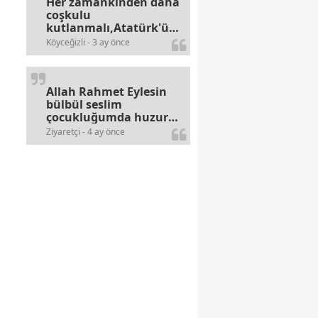
Her zamankinden daha
coşkulu
kutlanmalı,Atatürk'ün
bayramlarına olan
Köyceğizli - 3 ay önce
alerjileri bitmez,bahane
arayan illaki bulur.
Allah Rahmet Eylesin
bülbül seslim
çocukluğumda huzur
olurdu evimize.
Ziyaretçi - 4 ay önce
Ablamla bağıra bağıra
okurduk bu ilahiyi
yasimiž 15 16
civarlarında..