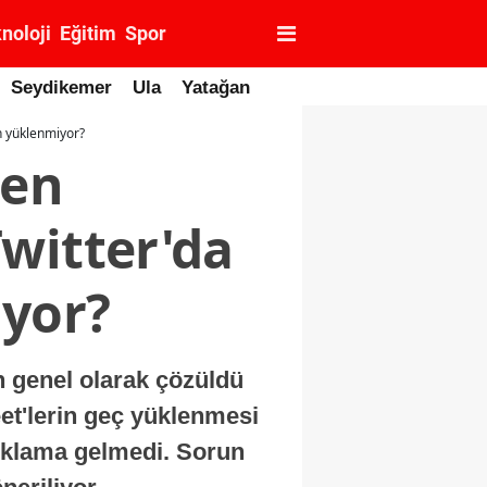
noloji
Eğitim
Spor
Seydikemer
Ula
Yatağan
n yüklenmiyor?
den
witter'da
iyor?
n genel olarak çözüldü
eet'lerin geç yüklenmesi
açıklama gelmedi. Sorun