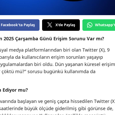
Facebook'ta Paylaş
X'de Paylaş
Whatsapp'
an 2025 Çarşamba Günü Erişim Sorunu Var mı?
yal medya platformlarından biri olan Twitter (X), 9
rıyla da kullanıcıların erişim sorunları yaşayıp
uygulamalardan biri oldu. Dün yaşanan küresel erişi
ter çöktü mü?" sorusu bugünkü kullanımda da
m Ediyor mu?
ivarında başlayan ve geniş çapta hissedilen Twitter (X
saatlerinde büyük ölçüde giderilmiş gibi görünse de,