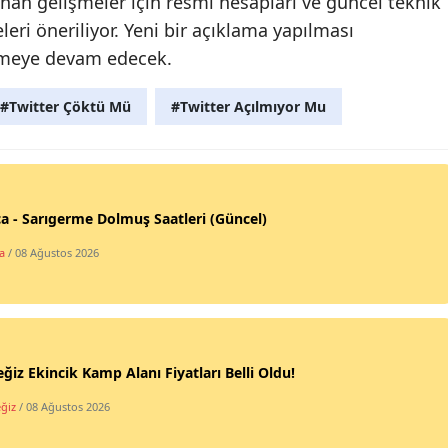
anan gelişmeler için resmi hesapları ve güncel teknik
eri öneriliyor. Yeni bir açıklama yapılması
nmeye devam edecek.
#Twitter Çöktü Mü
#Twitter Açılmıyor Mu
a - Sarıgerme Dolmuş Saatleri (Güncel)
a
/ 08 Ağustos 2026
ğiz Ekincik Kamp Alanı Fiyatları Belli Oldu!
ğiz
/ 08 Ağustos 2026