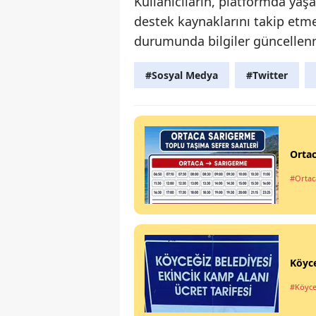
Kullanıcıların, platformda yaş
destek kaynaklarını takip etmel
durumunda bilgiler güncelle
#Sosyal Medya
#Twitter
Ortac
#Ortac
Köyce
#Köyce