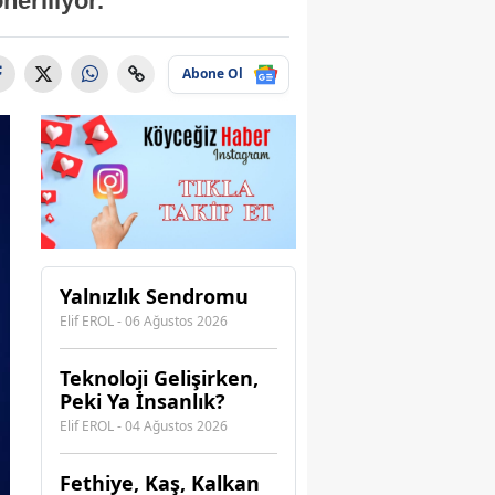
eriliyor.
Abone Ol
Yalnızlık Sendromu
Elif EROL - 06 Ağustos 2026
Teknoloji Gelişirken,
Peki Ya İnsanlık?
Elif EROL - 04 Ağustos 2026
Fethiye, Kaş, Kalkan