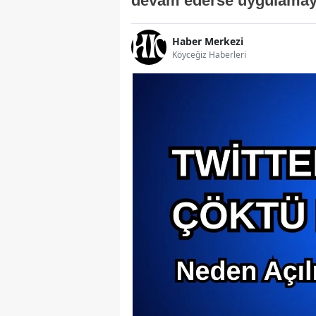
devam ederse uygulamayı 
Haber Merkezi
Köyceğiz Haberleri