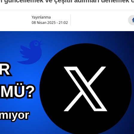
güncellemek ve çeşitli adımları denemek ön
Yayınlanma
08 Nisan 2025 - 21:02