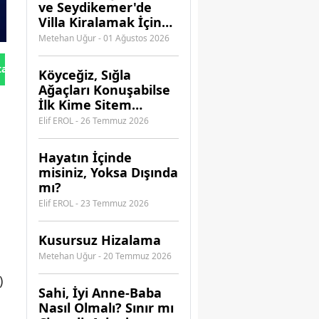
ve Seydikemer'de
Villa Kiralamak İçin
Hangi Acenteye
Metehan Uğur - 01 Ağustos 2026
Güvenebilirsiniz?
tan Gönder
Köyceğiz, Sığla
Ağaçları Konuşabilse
İlk Kime Sitem
Ederdi?
Elif EROL - 26 Temmuz 2026
Hayatın İçinde
misiniz, Yoksa Dışında
m
mı?
Elif EROL - 23 Temmuz 2026
Kusursuz Hizalama
Metehan Uğur - 20 Temmuz 2026
)
​Sahi, İyi Anne-Baba
Nasıl Olmalı? Sınır mı