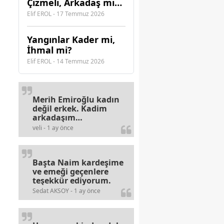
Çizmeli, Arkadaş mı
Olmalı?
Elif EROL - 17 Temmuz 2026
Yangınlar Kader mi,
İhmal mi?
Elif EROL - 14 Temmuz 2026
Merih Emiroğlu kadın
değil erkek. Kadim
arkadaşım
haberinizdeki hataya
veli - 1 ay önce
gayb den
gülümsüyordur.
Başta Naim kardeşime
ve emeği geçenlere
teşekkür ediyorum.
Sedat AKSOY - 1 ay önce