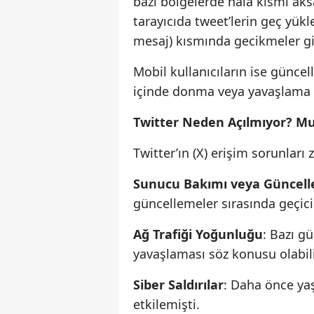
bazı bölgelerde hâlâ kısmi aksa
tarayıcıda tweet’lerin geç yü
mesaj) kısmında gecikmeler gi
Mobil kullanıcıların ise gün
içinde donma veya yavaşlama gib
Twitter Neden Açılmıyor? M
Twitter’ın (X) erişim sorunla
Sunucu Bakımı veya Güncel
güncellemeler sırasında geçici 
Ağ Trafiği Yoğunluğu
: Bazı g
yavaşlaması söz konusu olabili
Siber Saldırılar
: Daha önce yaş
etkilemişti.