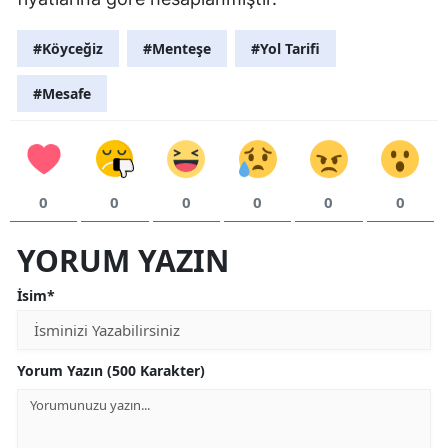
#Köyceğiz
#Menteşe
#Yol Tarifi
#Mesafe
0
0
0
0
0
0
YORUM YAZIN
İsim*
Yorum Yazın (500 Karakter)