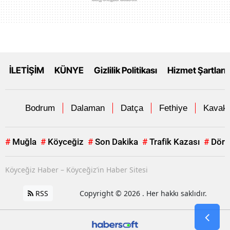
İLETİŞİM
KÜNYE
Gizlilik Politikası
Hizmet Şartları
Bodrum
Dalaman
Datça
Fethiye
Kavakl
#
Muğla
#
Köyceğiz
#
Son Dakika
#
Trafik Kazası
#
Dört
Köyceğiz Haber – Köyceğiz’in Haber Sitesi
RSS
Copyright © 2026 . Her hakkı saklıdır.